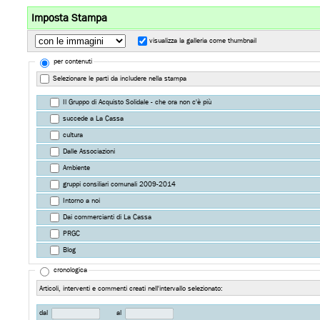
Imposta Stampa
visualizza la galleria come thumbnail
per contenuti
Selezionare le parti da includere nella stampa
Il Gruppo di Acquisto Solidale - che ora non c'è più
succede a La Cassa
cultura
Dalle Associazioni
Ambiente
gruppi consiliari comunali 2009-2014
Intorno a noi
Dai commercianti di La Cassa
PRGC
Blog
cronologica
Articoli, interventi e commenti creati nell'intervallo selezionato:
dal
al