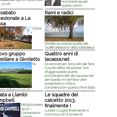
riconoscenza per
, 22:26
questo uomo
superlativo. Grazie Lorenzo: per
 sabato
Rami e radici
tutto quello che hai fatto, che è
finito ora, e per ciò che hai
ezionale a La
stimolato a
[...]
9 novembre 2013,
ssa
15:35
Come
Ghiotta occasione quella del
'buffet letterario' della biblioteca
di La Cassa , con l'invito a
ovo gruppo
Quattro anni di
nnunciato dall'articolo di
parlare di 'rami e radici'. Alberi e
 Finelli , sabato 29
siliare a Givoletto
lacassa.net
mondo vegetale rappresentano
embre a La Cassa si sono
un alter ego dell'umanità
Fa
Gli anniversari sono utili per fare
plicate le attività sociali; in
sempre presente, amico,
il punto della situazione; non
e ore si sono condensate
silenzioso e suggeritore di
sfugge questo quarto
se attività. Si è cominciato
pensieri
[...]
29 settembre 2013,
anniversario del sito lacassa.net,
la donazione Avis della
20:38
per questo mi sembra utile
re attiva sezione di La
[...]
29
presentare in cifre e
embre 2013, 20:19
considerazioni quello che è stato
ere vedere un po' di
il punto di riferimento della
mismo... speriamo porti a
ata a Llambi
Le squadre del
discussione telematica
[...]
25
 risultati! Cito dal sito '
luglio 2013, 14:28
mpbell
calcetto 2013,
ltagivoletto.it ', a firma
PROGRAMMA
finalmente !
po: Il 18 settembre scorso si
19.30 –
olta a Givoletto una riunione
Lunedì 1 Luglio finalmente si
Conosciamo
iunta tra i rappresentanti
comincia con il torneo di
Llambi