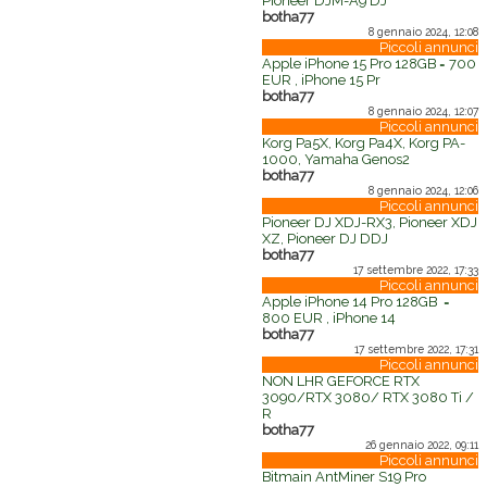
Pioneer DJM-A9 DJ
botha77
8 gennaio 2024, 12:08
Piccoli annunci
Apple iPhone 15 Pro 128GB = 700
EUR , iPhone 15 Pr
botha77
8 gennaio 2024, 12:07
Piccoli annunci
Korg Pa5X, Korg Pa4X, Korg PA-
1000, Yamaha Genos2
botha77
8 gennaio 2024, 12:06
Piccoli annunci
Pioneer DJ XDJ-RX3, Pioneer XDJ
XZ, Pioneer DJ DDJ
botha77
17 settembre 2022, 17:33
Piccoli annunci
Apple iPhone 14 Pro 128GB =
800 EUR , iPhone 14
botha77
17 settembre 2022, 17:31
Piccoli annunci
NON LHR GEFORCE RTX
3090/RTX 3080/ RTX 3080 Ti /
R
botha77
26 gennaio 2022, 09:11
Piccoli annunci
Bitmain AntMiner S19 Pro