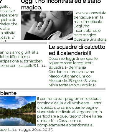
?
Oggi l'ho incontrata ed è stato
uito ,
magico.
iniziative
L'avevo conosciuta
l'espandersi
trentadue anni fa:
 pietre di
mai dimenticata.
iziative che
Oggi l'ho
o alla
incontrata, ed è
a attività
stato magico.
a cava. E'
Questa è una storia
..]
28
dolce e lunga nel tempo; leggetela e saprete
Le squadre di calcetto
com'è stato incontrare chi s'è adorato per lungo
t'anno siamo giunti alla
ed il calendario!!!
tempo, e forse anche voi riconoscerete
[...]
10
che difficoltà ma
ottobre 2014, 10:43
Dopo i sorteggi di ieri sera le
tecipazione al torneo(ben
squadre sono le seguenti:
sone per il calcetto!!)
[...]
14
Squadra 1- Germania
Giordanino Lorenzo Iovino
Marco Putignano Enrico
Alessandro Bergese Silvano
Miola Moffa Paolo Carollo P.
Squadra
[...]
5 luglio 2014, 08:07
biente
Il confronto tra i programmi elettorali
comincia dalla A di Ambiente. I lettori
di questo sito sanno quante pagine
siano state dedicate all'argomento; in
particolare a quel 'tesoro' che è l'area
umida di La Cassa, ormai
completamente abbandonata al
ado.
[...]
14 maggio 2014, 20:25