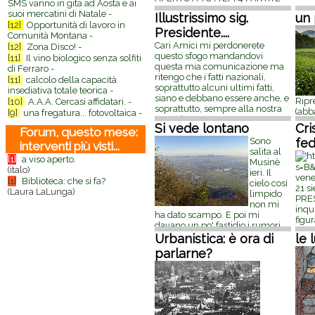
SMS vanno in gita ad Aosta e ai
GARANTITE COSTO € 10
suoi mercatini di Natale -
Illustrissimo sig.
un 
DAL 30 GIUGNO
[...]
6 giugno
[12]
Opportunità di lavoro in
2014, 13:54
Presidente....
Comunità Montana -
Cari Amici mi perdonerete
[12]
Zona Disco! -
questo sfogo mandandovi
[11]
Il vino biologico senza solfiti
questa mia comunicazione ma
di Ferraro -
ritengo che i fatti nazionali,
[11]
calcolo della capacità
soprattutto alcuni ultimi fatti,
insediativa totale teorica -
siano e debbano essere anche, e
Ripre
[10]
A.A.A. Cercasi affidatari. -
soprattutto, sempre alla nostra
(abb
[9]
una fregatura... fotovoltaica -
attenzione. E' una
denu
Si vede lontano
Cri
comunicazione, mia –
[...]
30
Forum, questo mese:
Da q
gennaio 2014, 21:43
Sono
fed
foto
interventi più visti...
salita al
mi s
[1]
a viso aperto.
Musinè
circo
(italo)
ieri. Il
di L
vene
[1]
Biblioteca: che si fa?
cielo così
pred
21 si
(Laura LaLunga)
limpido
22:0
PRES
non mi
inqui
ha dato scampo. E poi mi
figur
davano un po' fastidio i rumori
Gior
del mondo. Invece quando sali
Urbanistica: è ora di
le 
D'Ar
dopo un po' cominci a non
parlarne?
Gian
sentirli più. Non senti più le auto
20:1
che passano sull'autostrada,
non senti più
[...]
2 dicembre
2013, 14:58