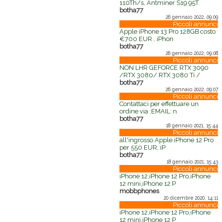
110Th/s, Antminer S19 95T
botha77
26 gennaio 2022, 09:09
Piccoli annunci
Apple iPhone 13 Pro 128GB costo
€700 EUR , iPhon
botha77
26 gennaio 2022, 09:08
Piccoli annunci
NON LHR GEFORCE RTX 3090
/RTX 3080/ RTX 3080 Ti /
botha77
26 gennaio 2022, 09:07
Piccoli annunci
Contattaci per effettuare un
ordine via :EMAIL: n
botha77
18 gennaio 2021, 15:44
Piccoli annunci
all'ingrosso Apple iPhone 12 Pro
per 550 EUR, iP
botha77
18 gennaio 2021, 15:43
Piccoli annunci
iPhone 12,iPhone 12 Pro,iPhone
12 mini,iPhone 12 P
mobbphones
20 dicembre 2020, 14:11
Piccoli annunci
iPhone 12,iPhone 12 Pro,iPhone
12 mini,iPhone 12 P