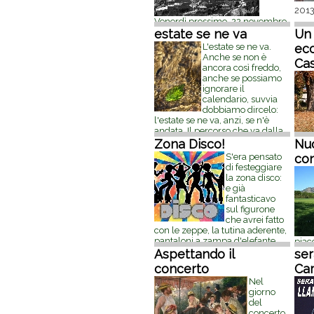
2013
Venerdì prossimo, 22 novembre
2013, in sala consiliare si parlerà
estate se ne va
Un
di urbanistica in un incontro
L'estate se ne va.
ecc
presentato dal gruppo 'La Cassa
Anche se non è
Ca
un paese per tutti'. Su questo sito
ancora così freddo,
s'è parlato spesso di urbanistica;
anche se possiamo
se ne trova traccia in questa
ignorare il
sezione , nello speciale
[...]
18
calendario, suvvia
novembre 2013, 20:05
dobbiamo dircelo:
l'estate se ne va, anzi, se n'è
andata. Il percorso che va dalla
primavera verso il freddo
Zona Disco!
Nu
prea
passando per l'estate, è quello
S'era pensato
Diego
con
[...]
30 ottobre 2013, 22:32
di festeggiare
sett
la zona disco:
molti
e già
poch
fantasticavo
diver
sul figurone
con 
che avrei fatto
semp
con le zeppe, la tutina aderente,
sett
pantaloni a zampa d'elefante,
piac
occhiali e parrucconi, mentre si
Aspettando il
dina
ser
scatenavano 90 minuti di 'disco'
buoni
concerto
Ca
vera; 'disco inferno' dei
[...]
23
lasvo
Nel
settembre 2013, 19:26
Filip
giorno
è sv
del
cong
concerto