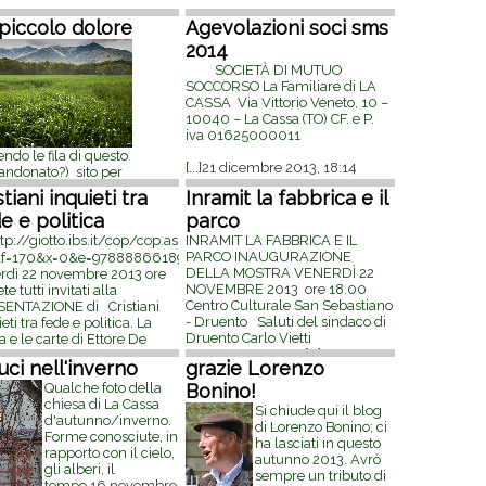
piccolo dolore
Agevolazioni soci sms
2014
SOCIETÀ DI MUTUO
SOCCORSO La Familiare di LA
CASSA Via Vittorio Veneto, 10 –
10040 – La Cassa (TO) CF. e P.
iva 01625000011
ndo le fila di questo
[...]
21 dicembre 2013, 18:14
andonato?) sito per
nciare un piccolo dolore.
stiani inquieti tra
Inramit la fabbrica e il
uanto ho scritto e
e e politica
parco
grafato si riconosce quanto
tia a cuore l'ambiente che ci
INRAMIT LA FABBRICA E IL
nda; in particolare il Basso
PARCO INAUGURAZIONE
a Cassa, parte di mondo che
DELLA MOSTRA VENERDÌ 22
rdì 22 novembre 2013 ore
iligo per
[...]
7 gennaio 2014,
NOVEMBRE 2013 ore 18.00
ete tutti invitati alla
3
Centro Culturale San Sebastiano
ENTAZIONE di Cristiani
- Druento Saluti del sindaco di
eti tra fede e politica. La
Druento Carlo Vietti
a e le carte di Ettore De
INTERVENGONO:
[...]
19
gis , a cura di Andrea
luci nell'inverno
grazie Lorenzo
novembre 2013, 23:00
rigo presentazione di
carlo
[...]
Qualche foto della
20 novembre 2013,
Bonino!
3
chiesa di La Cassa
Si chiude qui il blog
d'autunno/inverno.
di Lorenzo Bonino; ci
Forme conosciute, in
ha lasciati in questo
rapporto con il cielo,
autunno 2013. Avrò
gli alberi, il
sempre un tributo di
tempo.
16 novembre