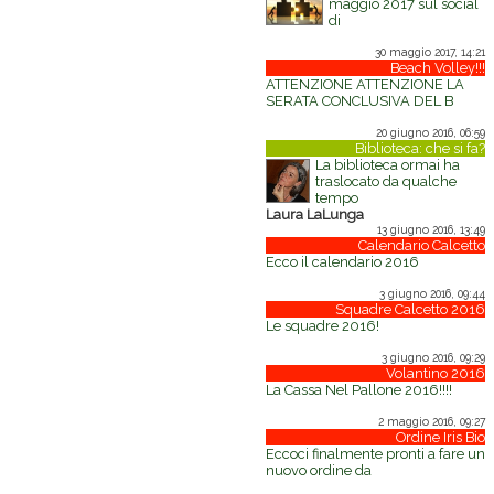
maggio 2017 sul social
di
30 maggio 2017, 14:21
Beach Volley!!!
ATTENZIONE ATTENZIONE LA
SERATA CONCLUSIVA DEL B
20 giugno 2016, 06:59
Biblioteca: che si fa?
La biblioteca ormai ha
traslocato da qualche
tempo
Laura LaLunga
13 giugno 2016, 13:49
Calendario Calcetto
Ecco il calendario 2016
3 giugno 2016, 09:44
Squadre Calcetto 2016
Le squadre 2016!
3 giugno 2016, 09:29
Volantino 2016
La Cassa Nel Pallone 2016!!!!
2 maggio 2016, 09:27
Ordine Iris Bio
Eccoci finalmente pronti a fare un
nuovo ordine da