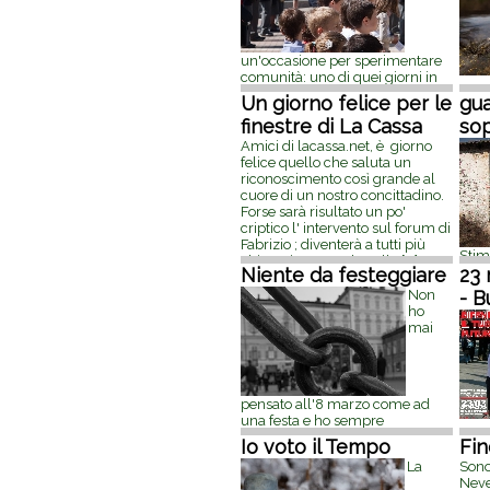
alla
il
[...]
un'occasione per sperimentare
comunità: uno di quei giorni in
un po
cui ci si ritrova a festeggiare 'tra
Un giorno felice per le
gua
fren
le autorità civili e religiose', una
salt
finestre di La Cassa
sop
delle occasioni che dànno
un r
senso al vivere in un piccolo
Amici di lacassa.net, è giorno
part
paese come La Cassa dove quasi
felice quello che saluta un
pres
tutti si
[...]
27 aprile 2013, 15:20
riconoscimento così grande al
all'
cuore di un nostro concittadino.
[...]
31
Forse sarà risultato un po'
criptico l' intervento sul forum di
Fabrizio ; diventerà a tutti più
Stim
chiaro riscoprendo nella
[...]
19
Niente da festeggiare
di Vi
23 
marzo 2013, 22:16
pass
Non
- B
Neve
ho
capp
mai
fin 
nostr
miei 
l'in
22:0
pensato all'8 marzo come ad
una festa e ho sempre
scoraggiato tutti a regalarmi la
Io voto il Tempo
Fin
mimosa. Perdonatemi, ma non
La
Sono
la capisco proprio questa "festa".
Neve
Mi si dirà che devo vederla