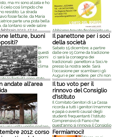
isto, ma mi sono alzata e ho
 il cielo così limpido che
o resistito. La strada
avo fosse facile, da Maria
iatrice parte una pista bella
, da lontano si vede salire
 febbraio 2013, 17:24
Abbiamo trovato finalmente un
ne letture, buoni
fornitore di verdura (e anche un
Il panettone per i soci
po' di frutta) a chilometri zero..
positi?
della società
Si chiama Massimo e ha gli orti
In
Sabato 15 dicembre, a partire
in Regione Rossini a La Cassa. La
questi
dalle ore 15 Come da tradizione
produzione non è certificata
giorni
ci sarà la consegna dei
biologica ma garantita tale da
di
tradizionali panettoni a Soci/e
lui, nel senso che non utilizza
clima
presso la nostra sede. Sarà
[...]
26 gennaio 2013, 18:35
l'occasione per scambiarci gli
Auguri e per vedere, per chi non
sato le festività sono state
lo ha ancora fatto, la
[...]
10
etate dal ricevimento a
 andate all'area
Il tuo voto per il
dicembre 2012, 10:24
ilio degli 'organi di
ida
rinnovo del Consiglio
rmazione'
d'Istituto
'Amministrazione comunale
lla Minoranza: 'La Cassa voci
Il Comitato Genitori di La Cassa
izie' e 'Fatti e Orizzonti', le
ricorda a tutti i genitori (mamme
 pravde
[...]
11 gennaio 2013,
e papà o aventi causa) degli
1
studenti frequentanti l'Istituto
Comprensivo di Fiano che
quest'anno si rinnova il Consiglio
ra una volta voglio parlare
d'Istituto con mandato triennale.
'area umida di La Cassa,
tembre 2012: corso
Fermiamoci!
Per agevolare il voto
[...]
5
 di forte importanza