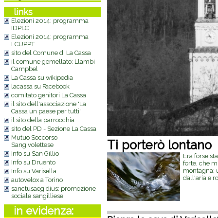
links
Elezioni 2014: programma
IDPLC
Elezioni 2014: programma
LCUPPT
sito del Comune di La Cassa
il comune gemellato: Llambi
Campbel
La Cassa su wikipedia
lacassa su Facebook
comitato genitori La Cassa
il sito dell'associazione 'La
Cassa un paese per tutti'
il sito della parrocchia
sito del PD - Sezione La Cassa
Mutuo Soccorso
Ti porterò lontano
Sangivolettese
Info su San Gillio
Era forse st
Info su Druento
forte, che m
montagna; un
Info su Varisella
dall'aria e r
autovelox a Torino
sanctusaegidius: promozione
sociale sangilliese
in evidenza: