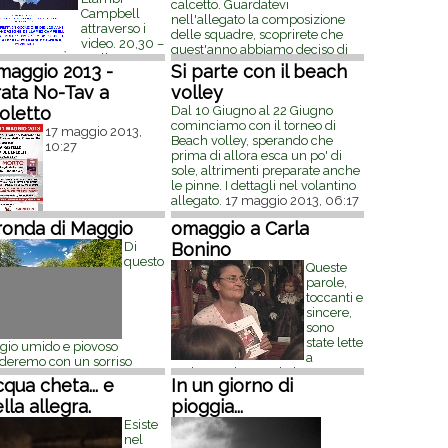
a Svolta e quelli
[...]
20
calcetto. Guardatevi
Campbell
embre 2013, 09:33
nell'allegato la composizione
attraverso i
delle squadre, scoprirete che
video. 20,30 –
quest'anno abbiamo deciso di
ENDA SINÒIRA alla
dare nomi di squadre del
maggio 2013 -
Si parte con il beach
ontese. 21.30–Video del
campionato argentino perchè ci
llaggio proiettato su
ata No-Tav a
volley
sembrava bello ricordare
[...]
9
rmo in concomitanza con i
luglio 2013, 06:37
oletto
Dal 10 Giugno al 22 Giugno
eggiamenti che si terranno
cominciamo con il torneo di
17 maggio 2013,
lambi Campbell
[...]
4 luglio
Beach volley, sperando che
10:27
, 07:44
prima di allora esca un po' di
sole, altrimenti preparate anche
le pinne. I dettagli nel volantino
allegato.
17 maggio 2013, 06:17
ronda di Maggio
omaggio a Carla
Di
Bonino
questo
Queste
parole,
toccanti e
sincere,
sono
state lette
io umido e piovoso
a
rderemo con un sorriso
Pralungo durante la breve
ivo anche le giornate
cqua cheta... e
In un giorno di
cerimonia di saluto a Carla. Le
ndide che ci ha regalato.
ha scritte e lette Carla Spatola
lla allegra.
pioggia...
re lontano dalle mura della
che con Marco, suo marito, e la
à consente di annusare l'aria
Esiste
loro famiglia, è legata da una
più senso e di partecipare
nel
amicizia profonda con la