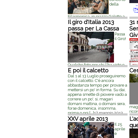
dell
della
sett
Filarmonica in piazza Galetto a
MER
La Cassa Merenda sinoira in
Il giro d'Italia 2013
31 
Piem
terrazzo venerdì 26 luglio dalle
geme
passa per La Cassa
Ser
ore 19:00 Terrazzo Società
sche
Passa
Giv
Mutuo Soccorso la Familiare di
fest
il Giro!
La Cassa Presso la trattoria
[...]
18
in L
luglio 2013, 12:28
2013
Qualche foto per chi l'ha visto e
per chi non c'era, e per chi quel
E poi il calcetto
Ce
giorno lì inseguiva...
21 maggio
Dal 1 al 13 Luglio proseguiremo
2013, 14:18
con il calcetto. C'è ancora
abbastanza tempo per provare a
mettersi un po' in forma. Su dai,
appena smette di piovere vado a
correre un po', si, magari
domani mattina, o domani sera,
magg
forse domenica, insomma,
rico
prima o poi
[...]
17 maggio 2013,
furt
06:23
XXV aprile 2013
L'a
sple
Il 25
que
Vive
aprile
citt
è
con 