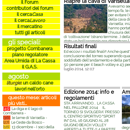
Riapre la cava di Varisella
il Forum
Avevamo seg
contributori del forum
tempo fa, le 
il cerca
Casa
per evitare 
della cava di
il cerca
Lavoro
Varisella; in
il mercatino
hanno portat
tutti gli articoli
chiusura dell
di 'coltivazione' (strano termine...) dell
gli speciali:
stato un bell'esempio per dimostrare
[.
gennaio 2015, 09:50
Risultati finali
progetto Combanera
Ed eccovi i risultati finali!! Anche ques
piano regolatore
conclusione del torneo superando qual
soddisfatti dell'andamento e della par
Area Umida di La Cassa
50 persone per il beach volley e 43 per
il G.A.S.
luglio 2014, 12:07
agosto
liturgie
:
un caldo cane
lavori nell'orto
Edizione 2014: info e
Am
questo mese: articoli
regolamenti
più visti...
STA ARRIVANDO... LA CASSA
NEL PALLONE 2014 IL
[45]
La diga e il lago di
TORNEO SI SVOLGERA' PRESSO
Combanera -
IL CENTRO SPORTIVO "SPORT
[36]
le lame di Varisella -
IN" DAL 16 GIUGNO AL 28
[27]
Le Ceste da Bosco -
GIUGNO BEACH VOLLEY
[16]
13 dicembre - I soci della
degr
APERTO A TUTTE/I 4 PARTITE