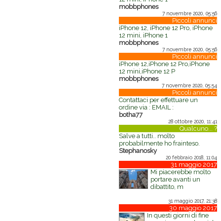
mobbphones
7 novembre 2020, 05:56
Piccoli annunci
iPhone 12, iPhone 12 Pro, iPhone
12 mini, iPhone 1
mobbphones
7 novembre 2020, 05:56
Piccoli annunci
iPhone 12,iPhone 12 Pro,iPhone
12 mini,iPhone 12 P
mobbphones
7 novembre 2020, 05:54
Piccoli annunci
Contattaci per effettuare un
ordine via : EMAIL :
botha77
28 ottobre 2020, 11:41
Qualcuno... ?
Salve a tutti.. molto
probabilmente ho frainteso.
Stephanosky
20 febbraio 2018, 11:04
31 maggio 2017
Mi piacerebbe molto
portare avanti un
dibattito, m
31 maggio 2017, 21:38
30 maggio 2017
In questi giorni di fine