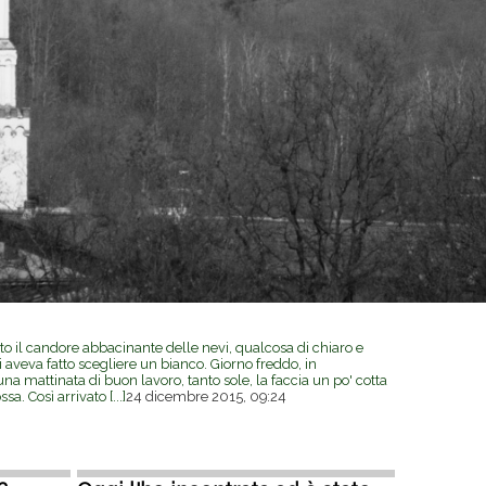
ato il candore abbacinante delle nevi, qualcosa di chiaro e
i aveva fatto scegliere un bianco. Giorno freddo, in
a mattinata di buon lavoro, tanto sole, la faccia un po' cotta
ossa. Così arrivato
[...]
24 dicembre 2015, 09:24