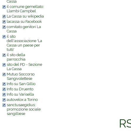
Cassa
il comune gemellato:
Llambi Campbel
La Cassa su wikipedia
lacassa su Facebook
comitato genitori La
Cassa
il sito
dell'associazione 'La
Cassa un paese per
tutti'
il sito della
parrocchia
sito del PD - Sezione
La Cassa
Mutuo Soccorso
Sangivolettese
Info su San Gillio
Info su Druento
Info su Varisella
autovelox a Torino
sanctusaegidius:
promozione sociale
sangilliese
RS