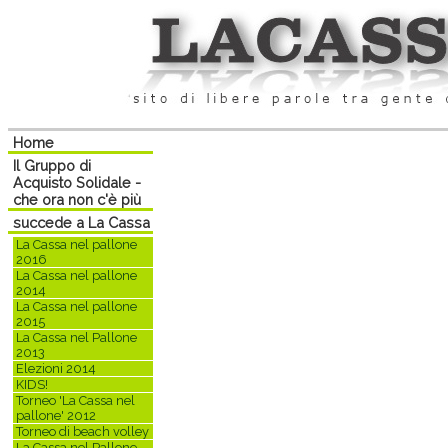
Home
Il Gruppo di
Acquisto Solidale -
che ora non c'è più
succede a La Cassa
La Cassa nel pallone
2016
La Cassa nel pallone
2014
La Cassa nel pallone
2015
La Cassa nel Pallone
2013
Elezioni 2014
KIDS!
Torneo 'La Cassa nel
pallone' 2012
Torneo di beach volley
La Cassa nel Pallone