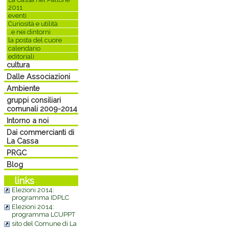
2011
eventi
Curiosità e utilità
..e nei dintorni
la posta del cuore
calendario
editoriali
cultura
Dalle Associazioni
Ambiente
gruppi consiliari
comunali 2009-2014
Intorno a noi
Dai commercianti di
La Cassa
PRGC
Blog
links
Elezioni 2014:
programma IDPLC
Elezioni 2014:
programma LCUPPT
sito del Comune di La