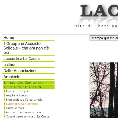
Home
Il Gruppo di Acquisto
Solidale - che ora non c'è
più
succede a La Cassa
cultura
Dalle Associazioni
Ambiente
L'impianto di Combanera
L'area umida di La Cassa
Io voto il Tempo
respirare i secoli
Non andate all'area umida
L'area umida d'inverno
Ormai è tardi
requiem per l'area umida
Cosa è l'area umida di La Cassa