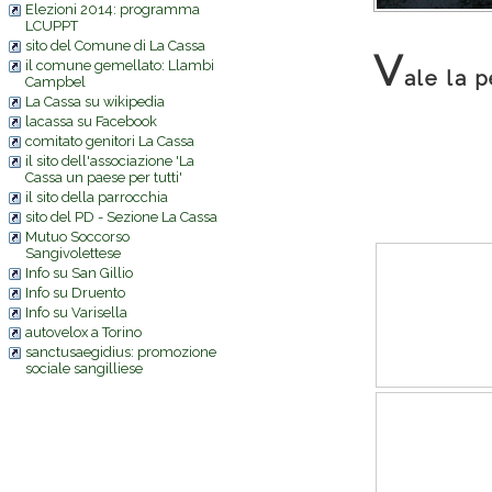
Elezioni 2014: programma
LCUPPT
sito del Comune di La Cassa
V
il comune gemellato: Llambi
ale la 
Campbel
La Cassa su wikipedia
lacassa su Facebook
comitato genitori La Cassa
il sito dell'associazione 'La
Cassa un paese per tutti'
il sito della parrocchia
sito del PD - Sezione La Cassa
Mutuo Soccorso
Sangivolettese
Info su San Gillio
Info su Druento
Info su Varisella
autovelox a Torino
sanctusaegidius: promozione
sociale sangilliese