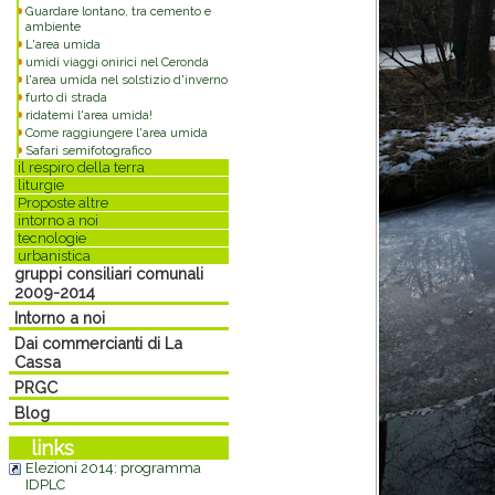
Guardare lontano, tra cemento e
ambiente
L'area umida
umidi viaggi onirici nel Ceronda
l'area umida nel solstizio d'inverno
furto di strada
ridatemi l'area umida!
Come raggiungere l'area umida
Safari semifotografico
il respiro della terra
liturgie
Proposte altre
intorno a noi
tecnologie
urbanistica
gruppi consiliari comunali
2009-2014
Intorno a noi
Dai commercianti di La
Cassa
PRGC
Blog
links
Elezioni 2014: programma
IDPLC