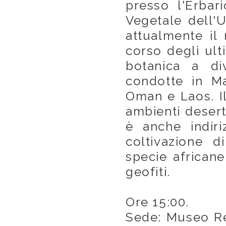
presso l'Erbar
Vegetale dell'U
attualmente il 
corso degli ult
botanica a div
condotte in Ma
Oman e Laos. Il
ambienti desert
è anche indiri
coltivazione d
specie african
geofiti.
Ore 15:00.
Sede: Museo Reg