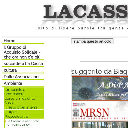
Home
Il Gruppo di
Acquisto Solidale -
che ora non c'è più
succede a La Cassa
suggerito da Bia
cultura
Dalle Associazioni
Ambiente
L'impianto di
Combanera
L'area umida di La
Cassa
il respiro della terra
liturgie
Proposte altre
La Cassa: le venti foto
più belle del 2014