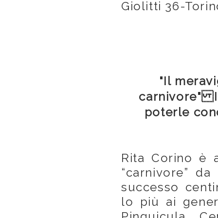
Giolitti 36-Torin
"Il merav
carnivore" I
poterle con
Rita Corino è 
“carnivore” da 
successo centi
lo più ai gener
Pinguicula, C