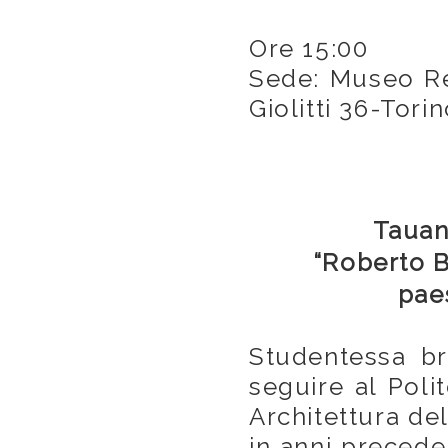
Ore 15:00
Sede: Museo Reg
Giolitti 36-Torin
Taua
“Roberto B
pae
Studentessa br
seguire al Poli
Architettura de
in anni preceden