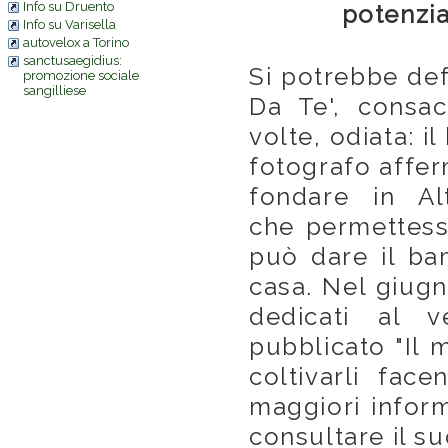
Info su Druento
potenzia
Info su Varisella
autovelox a Torino
sanctusaegidius:
Si potrebbe defi
promozione sociale
sangilliese
Da Te', consa
volte, odiata: i
fotografo affe
fondare in Al
che permettess
può dare il ba
casa. Nel giugn
dedicati al v
pubblicato "Il
coltivarli face
maggiori inform
consultare il s