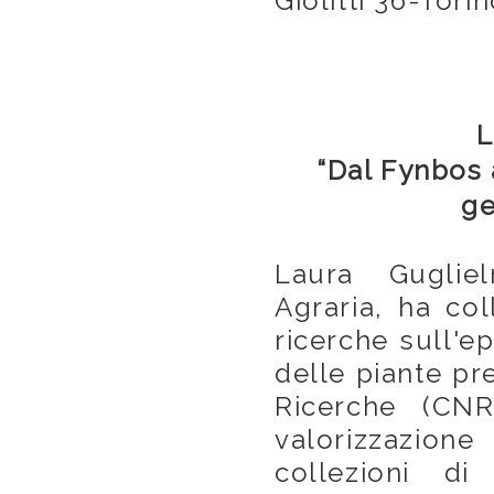
Giolitti 36-Torin
L
“Dal Fynbos a
ge
Laura Gugliel
Agraria, ha col
ricerche sull'ep
delle piante pr
Ricerche (CNR
valorizzazion
collezioni di