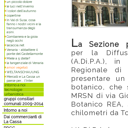
un piccolo dolore
le luci nell'inverno
I colori dell'autunno
copertine
In Val di Susa, cosa
fanno i nostri vicini e la
transumanza degli
asini.
Combanera e la gioia
L
negli occhi
a Sezione p
lacaccia.net
Venaria - abbattere il
per la Diffu
ponte del Castellamonte
Miele a 5 stelle?
(A.Di.P.A.), i
la tangenziale di Venaria
amori vegetali
Regionale di 
WELTANSCHAUUNG
presentare un 
Mercalli e La Cassa un
paese per... l'Inter
botanico, che 
intorno a noi
tecnologie
MRSN di via Gio
urbanistica
gruppi consiliari
Botanico REA, 
comunali 2009-2014
Intorno a noi
chilometri da To
Dai commercianti di
La Cassa