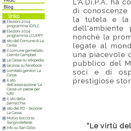
L'A.Di.P.A. ha 
PRGC
Blog
di conoscenze 
links
la tutela e la
Elezioni 2014:
programma IDPLC
dell'ambiente 
Elezioni 2014:
nonché la promo
programma LCUPPT
sito del Comune di La
legate al mond
Cassa
il comune gemellato:
una piacevole o
Llambi Campbel
La Cassa su wikipedia
pubblico del M
lacassa su Facebook
soci e di ospi
comitato genitori La
Cassa
prestigiose sto
il sito
dell'associazione 'La
Cassa un paese per
tutti'
il sito della
parrocchia
sito del PD - Sezione
La Cassa
Mutuo Soccorso
Sangivolettese
“Le virtù de
Info su San Gillio