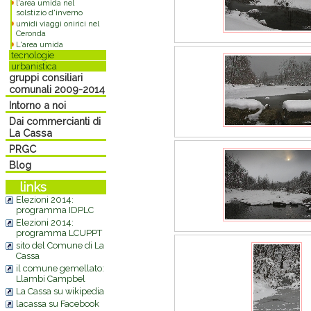
l'area umida nel
solstizio d'inverno
umidi viaggi onirici nel
Ceronda
L'area umida
tecnologie
urbanistica
gruppi consiliari
comunali 2009-2014
Intorno a noi
Dai commercianti di
La Cassa
PRGC
Blog
links
Elezioni 2014:
programma IDPLC
Elezioni 2014:
programma LCUPPT
sito del Comune di La
Cassa
il comune gemellato:
Llambi Campbel
La Cassa su wikipedia
lacassa su Facebook