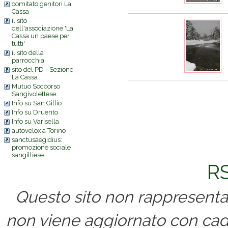
comitato genitori La
Cassa
il sito
dell'associazione 'La
Cassa un paese per
tutti'
il sito della
parrocchia
sito del PD - Sezione
La Cassa
Commenti
Mutuo Soccorso
Sangivolettese
Info su San Gillio
Info su Druento
Info su Varisella
autovelox a Torino
sanctusaegidius:
promozione sociale
sangilliese
RS
Questo sito non rappresenta 
non viene aggiornato con cad