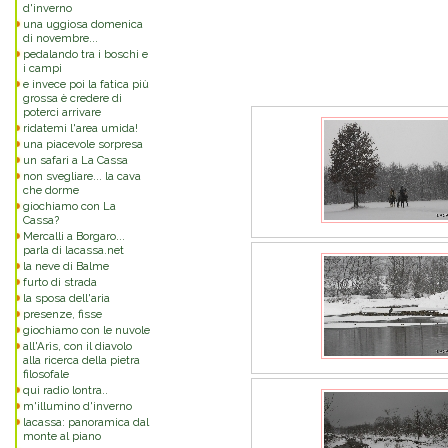
d'inverno
una uggiosa domenica
di novembre...
pedalando tra i boschi e
i campi
e invece poi la fatica più
grossa è credere di
poterci arrivare
ridatemi l'area umida!
una piacevole sorpresa
un safari a La Cassa
non svegliare... la cava
che dorme
giochiamo con La
Cassa?
Mercalli a Borgaro...
parla di lacassa.net
la neve di Balme
furto di strada
la sposa dell'aria
presenze, fisse
giochiamo con le nuvole
all'Arìs, con il diavolo
alla ricerca della pietra
filosofale
qui radio lontra..
m'illumino d'inverno
lacassa: panoramica dal
monte al piano