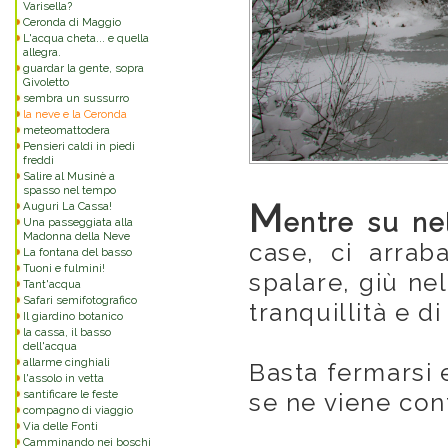
Varisella?
Ceronda di Maggio
L'acqua cheta... e quella
allegra.
guardar la gente, sopra
Givoletto
sembra un sussurro
la neve e la Ceronda
meteomattodera
Pensieri caldi in piedi
freddi
Salire al Musinè a
spasso nel tempo
M
Auguri La Cassa!
entre su ne
Una passeggiata alla
Madonna della Neve
case, ci arrab
La fontana del basso
Tuoni e fulmini!
spalare, giù ne
Tant'acqua
Safari semifotografico
tranquillità e di
Il giardino botanico
la cassa, il basso
dell'acqua
allarme cinghiali
Basta fermarsi 
l'assolo in vetta
santificare le feste
se ne viene cont
compagno di viaggio
Via delle Fonti
Camminando nei boschi