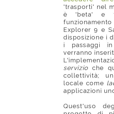
'trasporti' nel 
è 'beta' e t
funzionamento 
Explorer 9 e S
disposizione i d
i passaggi i
verranno inserit
L'implementazio
servizio
che que
collettività; 
locale come
la
applicazioni uno
Quest'uso de
progetto di p