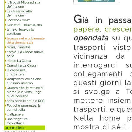
Il Truc di Miola ad alta
definizione
La Cassa ad alta
G
definizione
ià in passa
Facebook down
Non sarà il diavolo, ma...
papere
,
cresce
lame di luce dallo
spielberg
opendata
su que
lacassa.net e la biennale
della democrazia
trasporti vis
fermi, immobili
Foto di La Cassa: nuova
vicinanza da
serie
Meteo La Cassa
interrogarci s
Oranghi a La Cassa
la cassa.net...
collegamenti 
cinguetterà!
wallpapers: collezione
questi giorni l
autunno-inverno
Questo sito, le rotture di
si svolge a T
Maroni e la vista lunga
su cuboVision
mettere insiem
cosa sono le notizie RSS
Politiche promesse: la
trasporti, e que
connettività
wallpapers
Nella home p
una fregatura...
fotovoltaica
mostra di sè i
urbanistica