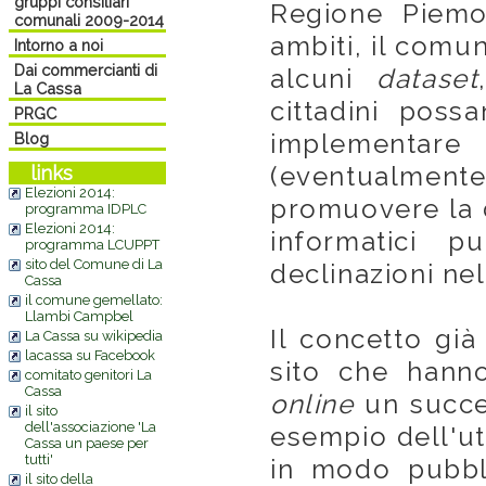
gruppi consiliari
Regione Piemo
comunali 2009-2014
ambiti, il comu
Intorno a noi
Dai commercianti di
alcuni
dataset
La Cassa
cittadini possa
PRGC
implementare
Blog
(eventualme
links
Elezioni 2014:
promuovere la d
programma IDPLC
Elezioni 2014:
informatici 
programma LCUPPT
sito del Comune di La
declinazioni nel
Cassa
il comune gemellato:
Llambi Campbel
Il concetto già
La Cassa su wikipedia
lacassa su Facebook
sito che hann
comitato genitori La
Cassa
online
un succes
il sito
dell'associazione 'La
esempio dell'uti
Cassa un paese per
tutti'
in modo pubbli
il sito della