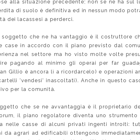
cose alla situazione precedente; non se ne ha sul
rdita di suolo è definitiva ed in nessun modo potr
tà dei lacassesi a perderci.
soggetto che ne ha vantaggio è il costruttore che
e case in accordo con il piano previsto dal comun
rienza nel settore ma ho visto molte volte presu
uire pagando al minimo gli operai per far guad
San Gillio è ancora lì a ricordarcelo) e operazioni
cartelli 'vendesi' inascoltati). Anche in questo ca
tivo per la comunità.
ggetto che se ne avvantaggia è il proprietario de
orum, il piano regolatore diventa uno strumento
 nelle casse di alcuni privati ingenti introiti: t
eni da agrari ad edificabili ottengono immediatame