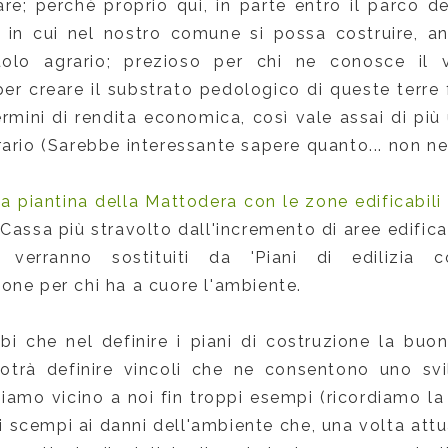
re; perchè proprio qui, in parte entro il parco d
in cui nel nostro comune si possa costruire, an
uolo agrario; prezioso per chi ne conosce il 
er creare il substrato pedologico di queste terre f
ermini di rendita economica, così vale assai di più
ario (Sarebbe interessante sapere quanto... non ne
a piantina della Mattodera con le zone edificabili
Cassa più stravolto dall'incremento di aree edifica
 verranno sostituiti da 'Piani di edilizia 
one per chi ha a cuore l'ambiente.
i che nel definire i piani di costruzione la buo
trà definire vincoli che ne consentono uno svi
iamo vicino a noi fin troppi esempi (ricordiamo l
i scempi ai danni dell'ambiente che, una volta attuat