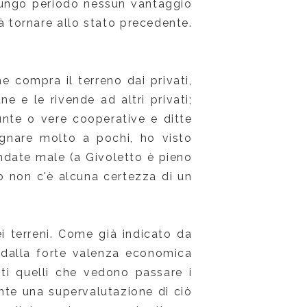
 lungo periodo nessun vantaggio
à tornare allo stato precedente.
 compra il terreno dai privati,
e e le rivende ad altri privati;
nte o vere cooperative e ditte
agnare molto a pochi, ho visto
 andate male (a Givoletto è pieno
so non c'è alcuna certezza di un
i terreni. Come già indicato da
 dalla forte valenza economica
utti quelli che vedono passare i
nte una supervalutazione di ciò