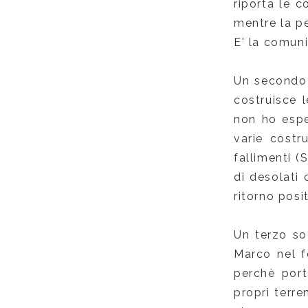
riporta le 
mentre la pe
E' la comuni
Un secondo 
costruisce l
non ho espe
varie costr
fallimenti (
di desolati 
ritorno posi
Un terzo so
Marco nel f
perchè porta
propri terr