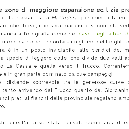
e zone di maggiore espansione edilizia pr
 di La Cassa è alla
Mattodera
; per questo fa im
sare che, forse, non sarà mai più così come la ved
 mancata fotografia come nel
caso degli alberi 
n modo da poterci ricordare un giorno dei luoghi c
a è in un posto invidiabile; alle pendici del 
una specie di leggero colle, che divide due valli 
rso La Cassa e quella verso il Trucco. Corrent
che è in gran parte dominato da due campeggi.
si distende scorrevole tra le generose curve c
i; tanto arrivando dal Trucco quanto dal Giordanin
randi prati ai fianchi della provinciale regalano amp
re.
 che quest'area sia stata pensata come 'area di e