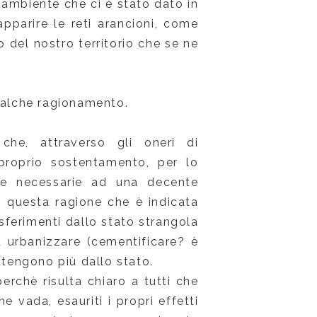
l'ambiente che ci è stato dato in
parire le reti arancioni, come
del nostro territorio che se ne
qualche ragionamento.
he, attraverso gli oneri di
l proprio sostentamento, per lo
pere necessarie ad una decente
o questa ragione che è indicata
sferimenti dallo stato strangola
d urbanizzare (cementificare? è
ttengono più dallo stato.
rchè risulta chiaro a tutti che
 vada, esauriti i propri effetti