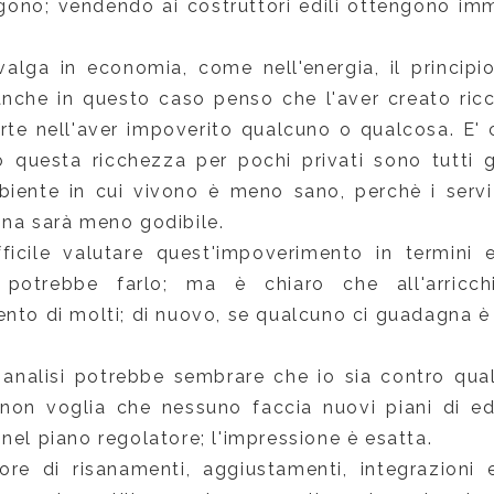
ono; vendendo ai costruttori edili ottengono im
alga in economia, come nell'energia, il principi
anche in questo caso penso che l'aver creato ric
arte nell'aver impoverito qualcuno o qualcosa. E' 
questa ricchezza per pochi privati sono tutti gli
biente in cui vivono è meno sano, perchè i servizi
ona sarà meno godibile.
fficile valutare quest'impoverimento in termini
 potrebbe farlo; ma è chiaro che all'arricc
nto di molti; di nuovo, se qualcuno ci guadagna è
analisi potrebbe sembrare che io sia contro qua
non voglia che nessuno faccia nuovi piani di edi
nel piano regolatore; l'impressione è esatta.
ore di risanamenti, aggiustamenti, integrazion