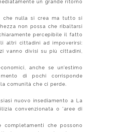
mediatamente un grande ritorno
o che nulla si crea ma tutto si
chezza non possa che ribaltarsi
chiaramente percepibile il fatto
 altri cittadini ad impoverirsi:
 vanno divisi su più cittadini,
 economici, anche se un'estimo
himento di pochi corrisponde
 la comunità che ci perde.
lsiasi nuovo insediamento a La
lizia convenzionata o 'aree di
i e completamenti che possono