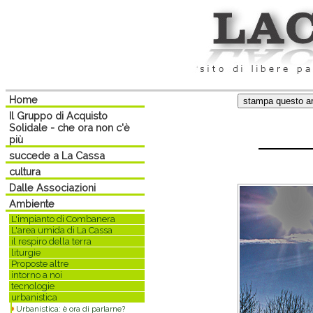
Home
Il Gruppo di Acquisto
Solidale - che ora non c'è
più
succede a La Cassa
cultura
Dalle Associazioni
Ambiente
L'impianto di Combanera
L'area umida di La Cassa
il respiro della terra
liturgie
Proposte altre
intorno a noi
tecnologie
urbanistica
Urbanistica: è ora di parlarne?