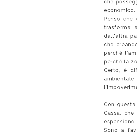
che possegg
economico.
Penso che v
trasforma; 
dall'altra p
che creando 
perchè l'am
perchè la z
Certo, è di
ambientale
l'impoverime
Con questa 
Cassa, che 
espansione' 
Sono a fav