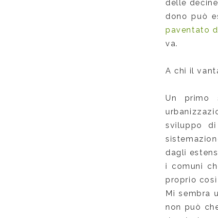
delle decine
dono può es
paventato d
va.
A chi il van
Un primo s
urbanizzazi
sviluppo di
sistemazion
dagli estens
i comuni ch
proprio così
Mi sembra u
non può ch