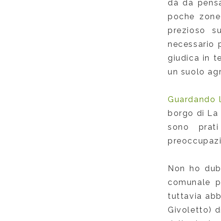
dà da pensa
poche zone 
prezioso s
necessario p
giudica in t
un suolo agr
Guardando l
borgo di La 
sono prati
preoccupazi
Non ho dubb
comunale po
tuttavia abb
Givoletto) d