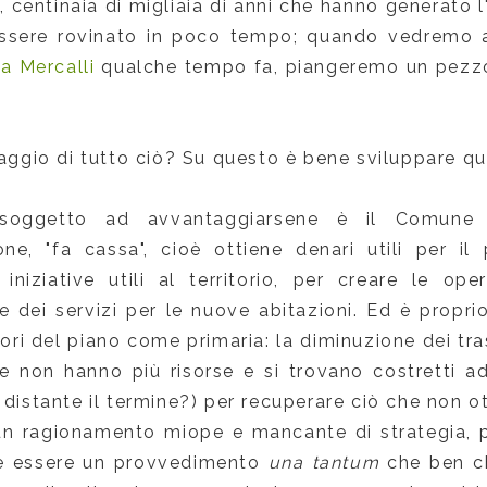
, centinaia di migliaia di anni che hanno generato 
sere rovinato in poco tempo; quando vedremo ap
a Mercalli
qualche tempo fa, piangeremo un pezzo 
taggio di tutto ciò? Su questo è bene sviluppare 
oggetto ad avvantaggiarsene è il Comune c
one, "fa cassa", cioè ottiene denari utili per i
 iniziative utili al territorio, per creare le o
e dei servizi per le nuove abitazioni. Ed è propri
ori del piano come primaria: la diminuzione dei tra
e non hanno più risorse e si trovano costretti a
 distante il termine?) per recuperare ciò che non o
n ragionamento miope e mancante di strategia, pe
e essere un provvedimento
una tantum
che ben che