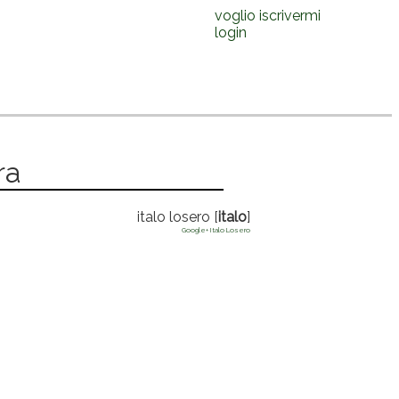
voglio iscrivermi
login
ra
italo losero [
italo
]
Google+ Italo Losero