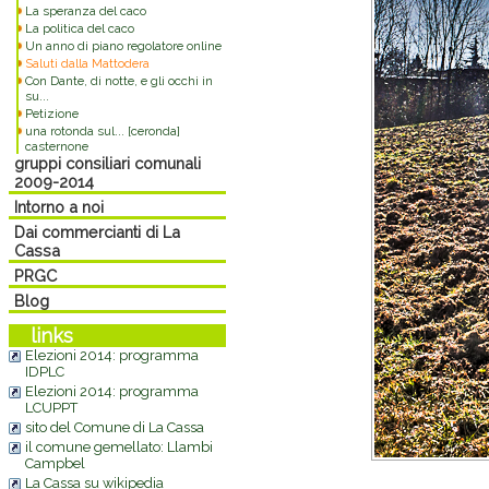
La speranza del caco
La politica del caco
Un anno di piano regolatore online
Saluti dalla Mattodera
Con Dante, di notte, e gli occhi in
su...
Petizione
una rotonda sul... [ceronda]
casternone
gruppi consiliari comunali
2009-2014
Intorno a noi
Dai commercianti di La
Cassa
PRGC
Blog
links
Elezioni 2014: programma
IDPLC
Elezioni 2014: programma
LCUPPT
sito del Comune di La Cassa
il comune gemellato: Llambi
Campbel
La Cassa su wikipedia