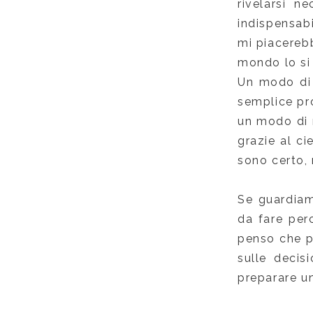
rivelarsi n
indispensabi
mi piacereb
mondo lo si
Un modo di 
semplice pro
un modo di r
grazie al c
sono certo, 
Se guardiam
da fare per
penso che pa
sulle decis
preparare un