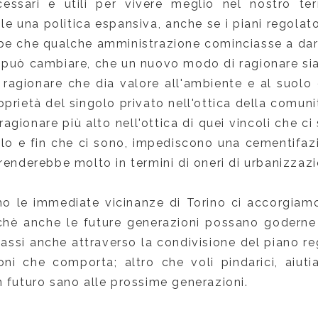
ecessari e utili per vivere meglio nel nostro te
le una politica espansiva, anche se i piani regolator
be che qualche amministrazione cominciasse a dare
 può cambiare, che un nuovo modo di ragionare sia
ragionare che dia valore all'ambiente e al suolo c
prietà del singolo privato nell'ottica della comunità
agionare più alto nell'ottica di quei vincoli che ci 
ielo e fin che ci sono, impediscono una cementifa
renderebbe molto in termini di oneri di urbanizzazi
o le immediate vicinanze di Torino ci accorgiamo 
chè anche le future generazioni possano goderne 
ssi anche attraverso la condivisione del piano re
ioni che comporta; altro che voli pindarici, aiu
 futuro sano alle prossime generazioni.