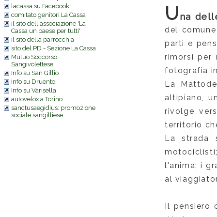
lacassa su Facebook
U
comitato genitori La Cassa
na dell
il sito dell'associazione 'La
del comune
Cassa un paese per tutti'
il sito della parrocchia
parti e pen
sito del PD - Sezione La Cassa
rimorsi per
Mutuo Soccorso
Sangivolettese
fotografia i
Info su San Gillio
Info su Druento
La Mattoder
Info su Varisella
altipiano, 
autovelox a Torino
sanctusaegidius: promozione
rivolge ve
sociale sangilliese
territorio 
La strada 
motociclist
l'anima; i g
al viaggiato
Il pensiero