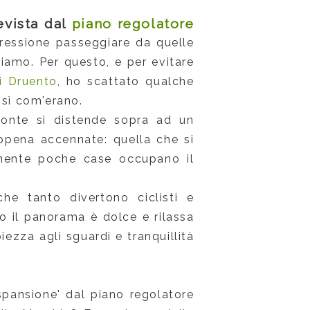
evista dal
piano regolatore
pressione passeggiare da quelle
iamo. Per questo, e per evitare
di Druento
, ho scattato qualche
osì com'erano.
monte si distende sopra ad un
appena accennate: quella che si
emente poche case occupano il
he tanto divertono ciclisti e
o il panorama è dolce e rilassa
iezza agli sguardi e tranquillità
spansione' dal piano regolatore