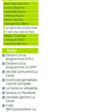
Non solo No-TAV
Enrico Bonino
Gabriele Fauro
Vittoria Fauro
Marco Scollo
Alessandro Berci
un altro caco è possibile
C'era una volta la fiera...
Biagio Tuberga
il blog di Fabri
Lorenzo Bonino
links
Elezioni 2014:
programma IDPLC
Elezioni 2014:
programma LCUPPT
sito del Comune di La
Cassa
il comune gemellato:
Llambi Campbel
La Cassa su wikipedia
lacassa su Facebook
comitato genitori La
Cassa
il sito
dell'associazione 'La