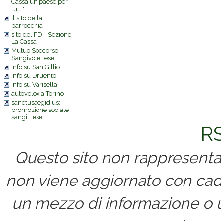
Cassa un paese per
tutti'
il sito della
parrocchia
sito del PD - Sezione
La Cassa
Mutuo Soccorso
Sangivolettese
Info su San Gillio
Info su Druento
Info su Varisella
autovelox a Torino
sanctusaegidius:
promozione sociale
sangilliese
RS
Questo sito non rappresenta 
non viene aggiornato con cad
un mezzo di informazione o un