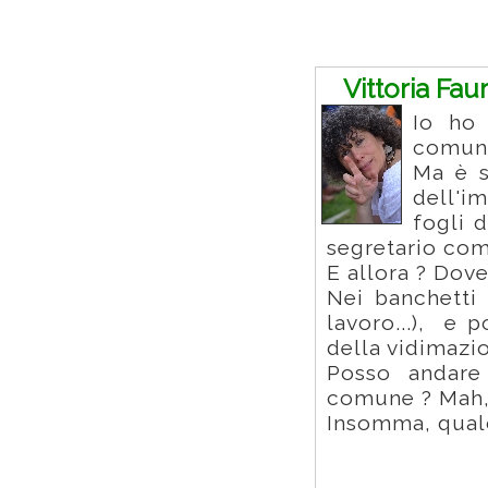
Commenti
Vittoria Fau
Io ho 
comune
Ma è s
dell'i
fogli 
segretario com
E allora ? Dov
Nei banchetti
lavoro...), e p
della vidimazio
Posso andare 
comune ? Mah,
Insomma, qual