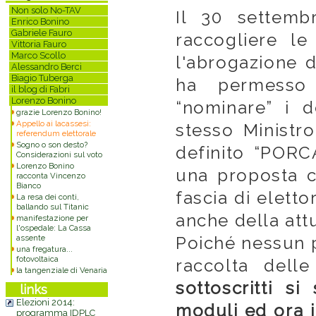
Non solo No-TAV
Il 30 settemb
Enrico Bonino
Gabriele Fauro
raccogliere le
Vittoria Fauro
Marco Scollo
l'abrogazione d
Alessandro Berci
Biagio Tuberga
ha permesso 
il blog di Fabri
Lorenzo Bonino
“nominare” i d
grazie Lorenzo Bonino!
Appello ai lacassesi:
stesso Ministro
referendum elettorale
Sogno o son desto?
definito “PORCA
Considerazioni sul voto
Lorenzo Bonino
una proposta 
racconta Vincenzo
Bianco
fascia di elett
La resa dei conti,
ballando sul Titanic
anche della att
manifestazione per
l'ospedale: La Cassa
Poiché nessun pa
assente
una fregatura...
fotovoltaica
raccolta delle
la tangenziale di Venaria
sottoscritti s
links
Elezioni 2014:
moduli ed ora in
programma IDPLC