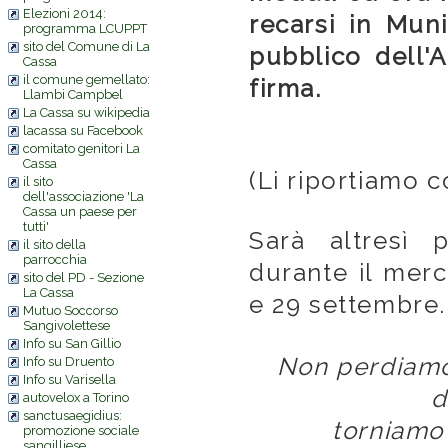
Elezioni 2014:
recarsi in
Munic
programma LCUPPT
sito del Comune di La
pubblico dell'
Cassa
il comune gemellato:
firma.
Llambi Campbel
La Cassa su wikipedia
lacassa su Facebook
comitato genitori La
Cassa
(Li riportiamo
il sito
dell'associazione 'La
Cassa un paese per
tutti'
Sarà altresì p
il sito della
parrocchia
durante il merc
sito del PD - Sezione
La Cassa
e 29 settembre.
Mutuo Soccorso
Sangivolettese
Info su San Gillio
Non perdiamo
Info su Druento
Info su Varisella
d
autovelox a Torino
sanctusaegidius:
torniamo 
promozione sociale
sangilliese