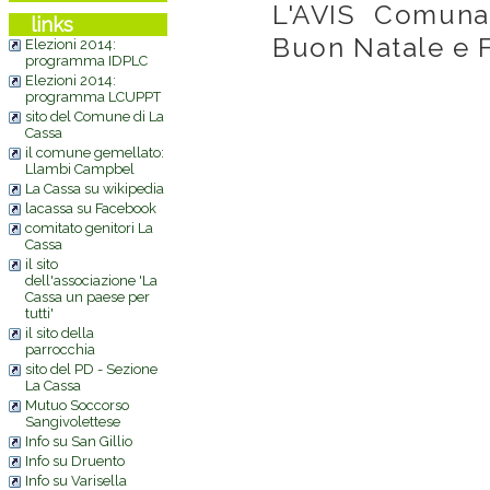
L'AVIS Comuna
links
Buon Natale e 
Elezioni 2014:
programma IDPLC
Elezioni 2014:
programma LCUPPT
sito del Comune di La
Cassa
il comune gemellato:
Llambi Campbel
La Cassa su wikipedia
lacassa su Facebook
comitato genitori La
Cassa
Commenti
il sito
dell'associazione 'La
Cassa un paese per
tutti'
il sito della
parrocchia
sito del PD - Sezione
La Cassa
Mutuo Soccorso
Sangivolettese
Info su San Gillio
Info su Druento
Info su Varisella