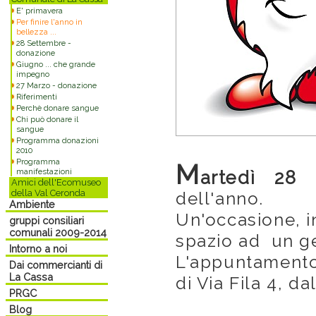
E' primavera
Per finire l'anno in
bellezza ...
28 Settembre -
donazione
Giugno ... che grande
impegno
27 Marzo - donazione
Riferimenti
Perchè donare sangue
Chi può donare il
sangue
Programma donazioni
2010
Programma
M
manifestazioni
artedì 28 
Amici dell'Ecomuseo
della Val Ceronda
dell'anno.
Ambiente
Un'occasione, in
gruppi consiliari
comunali 2009-2014
spazio ad un ge
Intorno a noi
L'appuntamento
Dai commercianti di
La Cassa
di Via Fila 4, da
PRGC
Blog