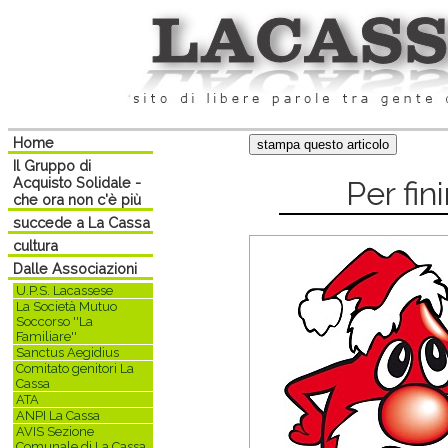
Home
Il Gruppo di
Acquisto Solidale -
Per fini
che ora non c'è più
succede a La Cassa
cultura
Dalle Associazioni
U.P.S. Lacassese
La Società Mutuo
Soccorso ''La
Familiare''
Sanctus Aegidius
Comitato genitori La
Cassa
ATA
ANPI La Cassa
AVIS Sezione
Comunale di La Cassa