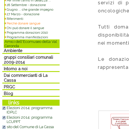
Per finire l'anno in bellezza ...
servizi di 
28 Settembre - donazione
Giugno ... che grande impegno
oncologiche 
27 Marzo - donazione
Riferimenti
Perchè donare sangue
Tutti doma
Chi può donare il sangue
Programma donazioni 2010
disponibilit
Programma manifestazioni
Amici dell'Ecomuseo della Val
nei momenti
Ceronda
Ambiente
gruppi consiliari comunali
Le donazion
2009-2014
rappresentan
Intorno a noi
Dai commercianti di La
Cassa
PRGC
Blog
links
Elezioni 2014: programma
IDPLC
Elezioni 2014: programma
LCUPPT
sito del Comune di La Cassa