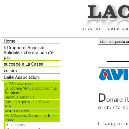
Home
Il Gruppo di Acquisto
Solidale - che ora non c'è
più
succede a La Cassa
cultura
Dalle Associazioni
U.P.S. Lacassese
La Società Mutuo Soccorso ''La
Familiare''
D
Sanctus Aegidius
onare il
Comitato genitori La Cassa
ATA
di chi sta 
ANPI La Cassa
AVIS Sezione Comunale di La
Cassa
Il sangue no
E' primavera