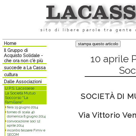
Home
Il Gruppo di
Acquisto Solidale -
10 aprile 
che ora non c'è più
Soc
succede a La Cassa
cultura
Dalle Associazioni
U.P.S. Lacassese
La Società Mutuo
SOCIETÀ DI 
Soccorso ''La
Familiare''
fiera 15 giugno 2014
torneo di scala 40
Via Vittorio Ve
domenica 8 giugno 2014
convocazione soci 12
aprile 2014
incontro tessere Fimiv e
SECOM