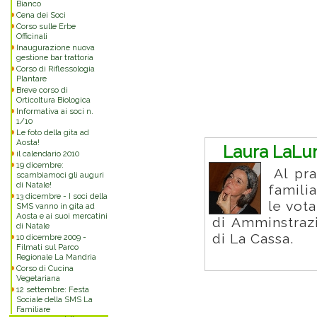
Bianco
Cena dei Soci
Corso sulle Erbe
Officinali
Inaugurazione nuova
gestione bar trattoria
Corso di Riflessologia
Plantare
Breve corso di
Orticoltura Biologica
Informativa ai soci n.
Commenti
1/10
Le foto della gita ad
Aosta!
Laura LaLu
il calendario 2010
19 dicembre:
Al pran
scambiamoci gli auguri
di Natale!
famili
13 dicembre - I soci della
le vot
SMS vanno in gita ad
Aosta e ai suoi mercatini
di Amminstraz
di Natale
di La Cassa.
10 dicembre 2009 -
Filmati sul Parco
Regionale La Mandria
Corso di Cucina
Vegetariana
12 settembre: Festa
Sociale della SMS La
Familiare