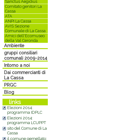
Sanctus Aegidius
Comitato genitori La
Cassa
ATA
ANPI La Cassa
AVIS Sezione
Comunale di La Cassa
Amici dell'Ecomuseo
della Val Ceronda
Ambiente
gruppi consiliari
comunali 2009-2014
Intorno a noi
Dai commercianti di
La Cassa
PRGC
Blog
links
Elezioni 2014:
programma IDPLC
Elezioni 2014:
programma LCUPPT
sito del Comune di La
Cassa
il comune gemellato: