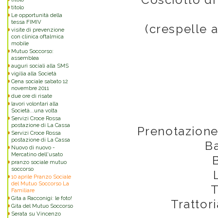
titolo
Le opportunità della
tessa FIMIV
(crespelle a
visite di prevenzione
con clinica oftalmica
mobile
Mutuo Soccorso:
assemblea
auguri sociali alla SMS
vigilia alla Società
Cena sociale sabato 12
novembre 2011
due ore di risate
lavori volontari alla
Società...una volta
Servizi Croce Rossa
postazione di La Cassa
Prenotazione
Servizi Croce Rossa
postazione di La Cassa
B
Nuovo di nuovo -
Mercatino dell'usato
pranzo sociale mutuo
soccorso
10 aprile Pranzo Sociale
del Mutuo Soccorso La
T
Familiare
Gita a Racconigi: le foto!
Trattoria d
Gita del Mutuo Soccorso
Serata su Vincenzo