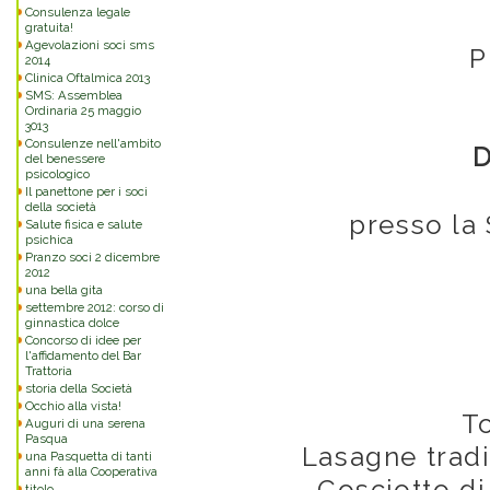
Consulenza legale
gratuita!
Agevolazioni soci sms
P
2014
Clinica Oftalmica 2013
SMS: Assemblea
Ordinaria 25 maggio
3013
Consulenze nell'ambito
D
del benessere
psicologico
Il panettone per i soci
della società
presso la
Salute fisica e salute
psichica
Pranzo soci 2 dicembre
2012
una bella gita
settembre 2012: corso di
ginnastica dolce
Concorso di idee per
l'affidamento del Bar
Trattoria
storia della Società
Occhio alla vista!
T
Auguri di una serena
Pasqua
Lasagne tradiz
una Pasquetta di tanti
anni fà alla Cooperativa
Cosciotto di
titolo