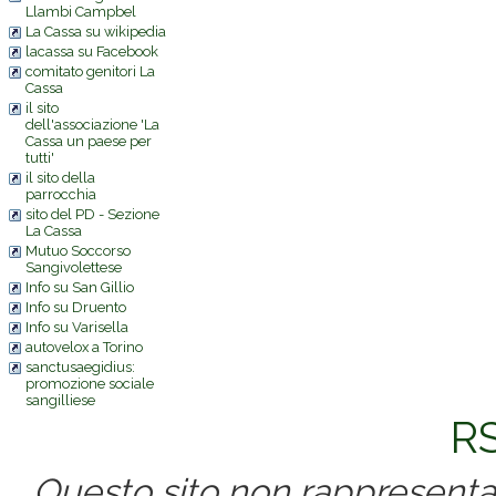
Llambi Campbel
La Cassa su wikipedia
lacassa su Facebook
comitato genitori La
Cassa
il sito
dell'associazione 'La
Cassa un paese per
tutti'
il sito della
parrocchia
sito del PD - Sezione
La Cassa
Mutuo Soccorso
Sangivolettese
Info su San Gillio
Info su Druento
Info su Varisella
autovelox a Torino
sanctusaegidius:
promozione sociale
sangilliese
RS
Questo sito non rappresenta 