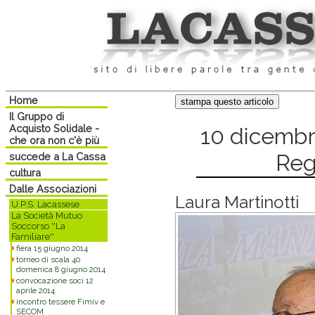
Home
Il Gruppo di
Acquisto Solidale -
10 dicembr
che ora non c'è più
Reg
succede a La Cassa
cultura
Dalle Associazioni
Laura Martinotti
U.P.S. Lacassese
La Società Mutuo
Soccorso ''La
Familiare''
fiera 15 giugno 2014
torneo di scala 40
domenica 8 giugno 2014
convocazione soci 12
aprile 2014
incontro tessere Fimiv e
SECOM