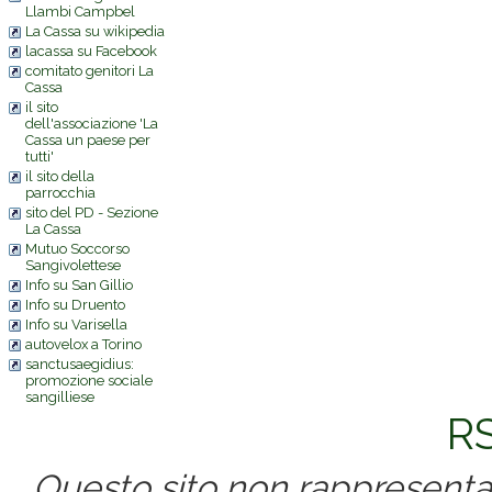
Llambi Campbel
La Cassa su wikipedia
lacassa su Facebook
comitato genitori La
Cassa
il sito
dell'associazione 'La
Cassa un paese per
tutti'
il sito della
parrocchia
sito del PD - Sezione
La Cassa
Mutuo Soccorso
Sangivolettese
Info su San Gillio
Info su Druento
Info su Varisella
autovelox a Torino
sanctusaegidius:
promozione sociale
sangilliese
RS
Questo sito non rappresenta 