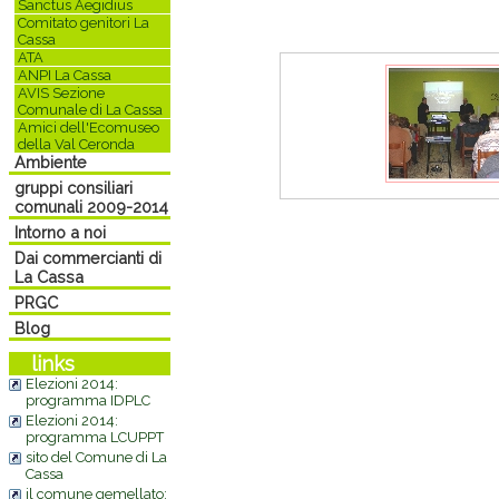
Sanctus Aegidius
Comitato genitori La
Cassa
ATA
ANPI La Cassa
AVIS Sezione
Comunale di La Cassa
Amici dell'Ecomuseo
della Val Ceronda
Ambiente
gruppi consiliari
comunali 2009-2014
Intorno a noi
Dai commercianti di
La Cassa
PRGC
Blog
links
Elezioni 2014:
programma IDPLC
Elezioni 2014:
programma LCUPPT
sito del Comune di La
Cassa
il comune gemellato: