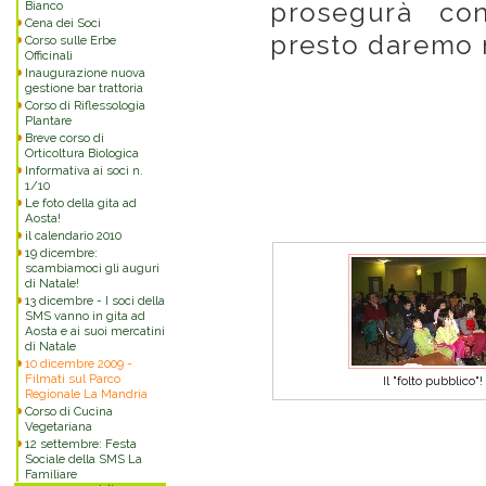
prosegurà co
Bianco
Cena dei Soci
presto daremo n
Corso sulle Erbe
Officinali
Inaugurazione nuova
gestione bar trattoria
Corso di Riflessologia
Plantare
Breve corso di
Orticoltura Biologica
Informativa ai soci n.
1/10
Le foto della gita ad
Aosta!
il calendario 2010
19 dicembre:
scambiamoci gli auguri
di Natale!
13 dicembre - I soci della
SMS vanno in gita ad
Aosta e ai suoi mercatini
di Natale
10 dicembre 2009 -
Filmati sul Parco
Il "folto pubblico"!
Regionale La Mandria
Corso di Cucina
Vegetariana
12 settembre: Festa
Sociale della SMS La
Familiare