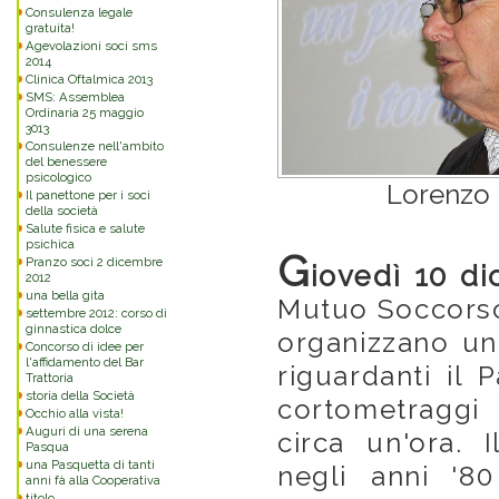
Consulenza legale
gratuita!
Agevolazioni soci sms
2014
Clinica Oftalmica 2013
SMS: Assemblea
Ordinaria 25 maggio
3013
Consulenze nell'ambito
del benessere
psicologico
Lorenzo 
Il panettone per i soci
della società
Salute fisica e salute
psichica
G
Pranzo soci 2 dicembre
iovedì 10 di
2012
una bella gita
Mutuo Soccorso
settembre 2012: corso di
ginnastica dolce
organizzano una
Concorso di idee per
l'affidamento del Bar
riguardanti il 
Trattoria
storia della Società
cortometraggi
Occhio alla vista!
Auguri di una serena
circa un'ora. I
Pasqua
una Pasquetta di tanti
negli anni '80
anni fà alla Cooperativa
titolo