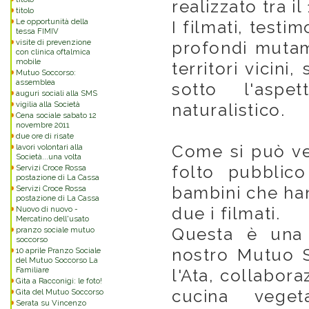
realizzato tra il
titolo
Le opportunità della
I filmati, testi
tessa FIMIV
visite di prevenzione
profondi mutame
con clinica oftalmica
mobile
territori vicini
Mutuo Soccorso:
assemblea
sotto l'aspe
auguri sociali alla SMS
vigilia alla Società
naturalistico.
Cena sociale sabato 12
novembre 2011
due ore di risate
Come si può ved
lavori volontari alla
Società...una volta
folto pubblic
Servizi Croce Rossa
postazione di La Cassa
bambini che han
Servizi Croce Rossa
postazione di La Cassa
due i filmati.
Nuovo di nuovo -
Mercatino dell'usato
Questa è una 
pranzo sociale mutuo
soccorso
nostro Mutuo S
10 aprile Pranzo Sociale
del Mutuo Soccorso La
Familiare
l'Ata, collabora
Gita a Racconigi: le foto!
cucina veget
Gita del Mutuo Soccorso
Serata su Vincenzo