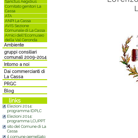
Sanctus Aegidius
Comitato genitori La
Cassa
ATA
ANPI La Cassa
AVIS Sezione
Comunale di La Cassa
Amici dell'Ecomuseo
della Val Ceronda
Ambiente
gruppi consiliari
comunali 2009-2014
Intorno a noi
Dai commercianti di
La Cassa
PRGC
Blog
links
Elezioni 2014:
programma IDPLC
Elezioni 2014:
programma LCUPPT
sito del Comune di La
Cassa
il comune gemellato: