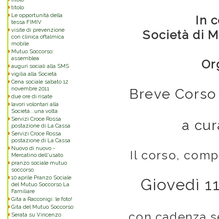
titolo
Le opportunità della
In 
tessa FIMIV
visite di prevenzione
Società di 
con clinica oftalmica
mobile
Mutuo Soccorso:
assemblea
Or
auguri sociali alla SMS
vigilia alla Società
Cena sociale sabato 12
novembre 2011
Breve Corso 
due ore di risate
lavori volontari alla
Società...una volta
Servizi Croce Rossa
a cur
postazione di La Cassa
Servizi Croce Rossa
postazione di La Cassa
Nuovo di nuovo -
Il corso, comp
Mercatino dell'usato
pranzo sociale mutuo
soccorso
10 aprile Pranzo Sociale
Giovedì 1
del Mutuo Soccorso La
Familiare
Gita a Racconigi: le foto!
Gita del Mutuo Soccorso
con cadenza se
Serata su Vincenzo