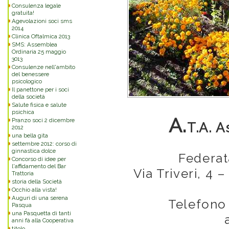
Consulenza legale
gratuita!
Agevolazioni soci sms
2014
Clinica Oftalmica 2013
SMS: Assemblea
Ordinaria 25 maggio
3013
Consulenze nell'ambito
del benessere
psicologico
Il panettone per i soci
della società
Salute fisica e salute
psichica
A.
Pranzo soci 2 dicembre
T.A. A
2012
una bella gita
settembre 2012: corso di
ginnastica dolce
Federat
Concorso di idee per
l'affidamento del Bar
Via Triveri, 4 
Trattoria
storia della Società
Occhio alla vista!
Auguri di una serena
Telefono 
Pasqua
una Pasquetta di tanti
anni fà alla Cooperativa
titolo