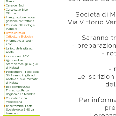
Bianco
Cena dei Soci
Corso sulle Erbe
Società di 
Officinali
Inaugurazione nuova
Via Vittorio Ve
gestione bar trattoria
Corso di Riflessologia
Plantare
Breve corso di
Saranno tr
Orticoltura Biologica
Informativa ai soci n.
- preparazio
1/10
Le foto della gita ad
- ro
Aosta!
il calendario 2010
19 dicembre:
scambiamoci gli auguri
- 
di Natale!
13 dicembre - I soci della
Le iscrizion
SMS vanno in gita ad
Aosta e ai suoi mercatini
del
di Natale
10 dicembre 2009 -
Filmati sul Parco
Regionale La Mandria
Per informa
Corso di Cucina
Vegetariana
pre
12 settembre: Festa
Sociale della SMS La
Familiare
Lorenzo