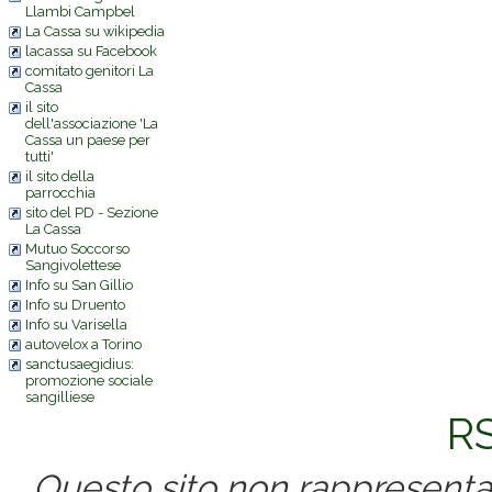
Llambi Campbel
La Cassa su wikipedia
lacassa su Facebook
comitato genitori La
Cassa
il sito
dell'associazione 'La
Cassa un paese per
tutti'
il sito della
parrocchia
sito del PD - Sezione
La Cassa
Mutuo Soccorso
Sangivolettese
Info su San Gillio
Info su Druento
Info su Varisella
autovelox a Torino
sanctusaegidius:
promozione sociale
sangilliese
RS
Questo sito non rappresenta 