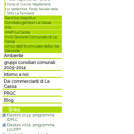
Corso di Cucina Vegetariana
12 settembre: Festa Sociale della
SMS La Familiare
Sanctus Aegidius
Comitato genitori La Cassa
Commenti
ATA
ANPI La Cassa
AVIS Sezione Comunale di La
Cassa
Amici dell'Ecomuseo della Val
Ceronda
Ambiente
gruppi consiliari comunali
2009-2014
Intorno a noi
Dai commercianti di La
Cassa
PRGC
Blog
links
Elezioni 2014: programma
IDPLC
Elezioni 2014: programma
LCUPPT