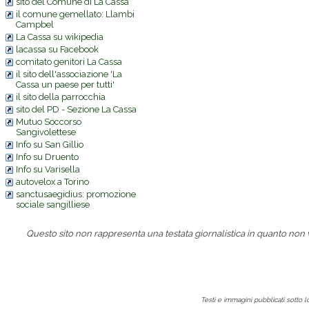
sito del Comune di La Cassa
il comune gemellato: Llambi
Campbel
La Cassa su wikipedia
lacassa su Facebook
comitato genitori La Cassa
il sito dell'associazione 'La
Cassa un paese per tutti'
il sito della parrocchia
sito del PD - Sezione La Cassa
Mutuo Soccorso
Sangivolettese
Info su San Gillio
Info su Druento
Info su Varisella
autovelox a Torino
sanctusaegidius: promozione
sociale sangilliese
Questo sito non rappresenta una testata giornalistica in quanto non
Testi e immagini pubblicati sotto 