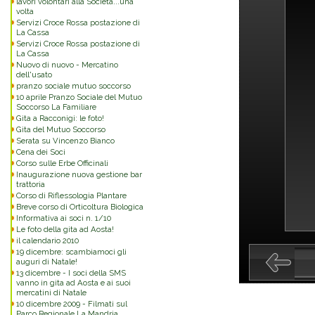
lavori volontari alla Società...una
volta
Servizi Croce Rossa postazione di
La Cassa
Servizi Croce Rossa postazione di
La Cassa
Nuovo di nuovo - Mercatino
dell'usato
pranzo sociale mutuo soccorso
10 aprile Pranzo Sociale del Mutuo
Soccorso La Familiare
Gita a Racconigi: le foto!
Gita del Mutuo Soccorso
Serata su Vincenzo Bianco
Cena dei Soci
Corso sulle Erbe Officinali
Inaugurazione nuova gestione bar
trattoria
Corso di Riflessologia Plantare
Breve corso di Orticoltura Biologica
Informativa ai soci n. 1/10
Le foto della gita ad Aosta!
il calendario 2010
19 dicembre: scambiamoci gli
auguri di Natale!
13 dicembre - I soci della SMS
vanno in gita ad Aosta e ai suoi
mercatini di Natale
10 dicembre 2009 - Filmati sul
Parco Regionale La Mandria