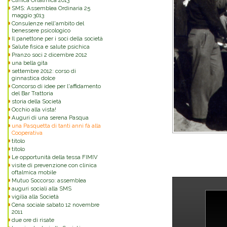
Clinica Oftalmica 2013
SMS: Assemblea Ordinaria 25
maggio 3013
Consulenze nell'ambito del
benessere psicologico
Il panettone per i soci della società
Salute fisica e salute psichica
Pranzo soci 2 dicembre 2012
una bella gita
settembre 2012: corso di
ginnastica dolce
Concorso di idee per l'affidamento
del Bar Trattoria
storia della Società
Occhio alla vista!
Auguri di una serena Pasqua
una Pasquetta di tanti anni fà alla
Cooperativa
titolo
titolo
Le opportunità della tessa FIMIV
visite di prevenzione con clinica
oftalmica mobile
Mutuo Soccorso: assemblea
auguri sociali alla SMS
vigilia alla Società
Cena sociale sabato 12 novembre
2011
due ore di risate