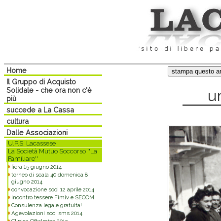
Home
Il Gruppo di Acquisto
Solidale - che ora non c'è
u
più
succede a La Cassa
cultura
Dalle Associazioni
U.P.S. Lacassese
La Società Mutuo Soccorso ''La
Familiare''
fiera 15 giugno 2014
torneo di scala 40 domenica 8
giugno 2014
convocazione soci 12 aprile 2014
incontro tessere Fimiv e SECOM
Consulenza legale gratuita!
Agevolazioni soci sms 2014