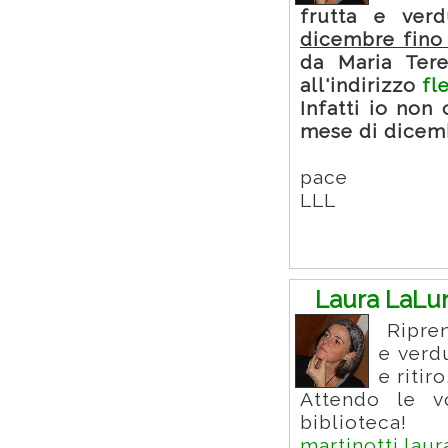
frutta e ver
dicembre fino
da Maria Tere
all'indirizzo
fl
Infatti io non 
mese di dicem
pace
LLL
Laura LaLu
Ripren
e verd
e ritiro
Attendo le v
biblioteca!
martinotti.la