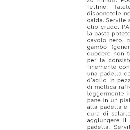
20 minuti. Poc
fettine, fate
disponetele ne
calda. Servite 
olio crudo. 
la pasta potet
cavolo nero, m
gambo (gener
cuocere non t
per la consist
finemente con 
una padella co
d'aglio in pez
di mollica raf
leggermente in
pane in un pia
alla padella e
cura di salarl
aggiungere il 
padella. Serv