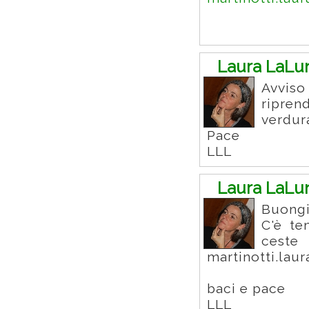
Laura LaLu
Avviso
ripren
verdura
Pace
LLL
Laura LaLu
Buongi
C'è te
ceste 
martinotti.la
baci e pace
LLL