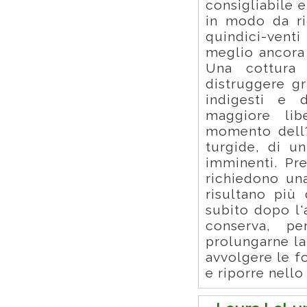
consigliabile e
in modo da ri
quindici-venti
meglio ancora 
Una cottura 
distruggere gr
indigesti e 
maggiore lib
momento dell?
turgide, di u
imminenti. Pre
richiedono un
risultano più 
subito dopo l'a
conserva, p
prolungarne la
avvolgere le f
e riporre nell