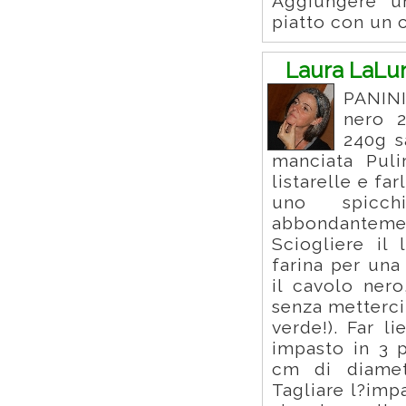
Aggiungere u
piatto con un c
Laura LaLu
PANIN
nero 2
240g s
manciata Puli
listarelle e far
uno spicch
abbondantemen
Sciogliere il
farina per una
il cavolo nero
senza metterci
verde!). Far l
impasto in 3 p
cm di diametr
Tagliare l?imp