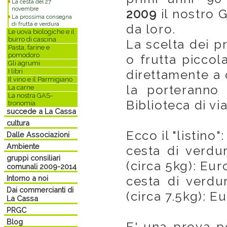
La cesta del 27
novembre
2009
il nostro G
La prossima consegna
di frutta e verdura
da loro.
Le uova biologiche e il
burro di cascina
La scelta dei pr
Pasta, farine e
pomodoro
o frutta piccol
Gli agrumi
I libri
direttamente a 
Il vino e il Parmigiano
la porteranno 
La carne
La nostra GAS-
Biblioteca di via
tronomia
succede a La Cassa
cultura
Ecco il "listino":
Dalle Associazioni
Ambiente
cesta di verdu
gruppi consiliari
(circa 5kg): Eur
comunali 2009-2014
Intorno a noi
cesta di verdu
Dai commercianti di
(circa 7.5kg): E
La Cassa
PRGC
Blog
E' una prova pe