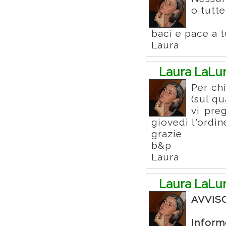
o tutt
baci e pace a t
Laura
Laura LaLu
Per chi
(sul q
vi pre
giovedì l'ordin
grazie
b&p
Laura
Laura LaLu
AVVIS
Inform