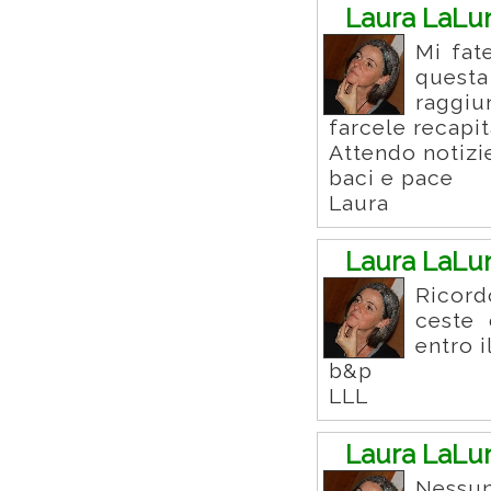
Laura LaLu
Mi fat
questa
raggiu
farcele recapi
Attendo notizi
baci e pace
Laura
Laura LaLu
Ricord
ceste 
entro i
b&p
LLL
Laura LaLu
Nessun