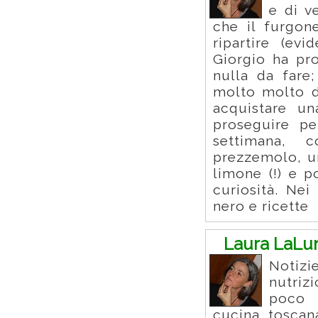
e di v
che il furgon
ripartire (ev
Giorgio ha pr
nulla da fare
molto molto d
acquistare un
proseguire pe
settimana, c
prezzemolo, un
limone (!) e p
curiosità. Nei
nero e ricette
Laura LaLu
Notizi
nutriz
poco 
cucina toscan