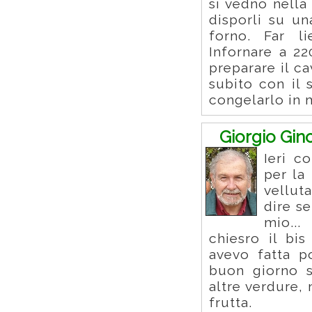
si vedno nella 
disporli su un
forno. Far l
Infornare a 22
preparare il c
subito con il 
congelarlo in 
Giorgio Gin
Ieri c
per la
vellut
dire se
mio...
chiesro il bi
avevo fatta p
buon giorno si
altre verdure,
frutta.