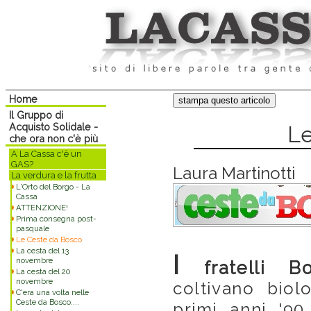
Home
Il Gruppo di
Acquisto Solidale -
Le
che ora non c'è più
A La Cassa c'è un
GAS?
Laura Martinotti
La verdura e la frutta
L'Orto del Borgo - La
Cassa
ATTENZIONE!
Prima consegna post-
pasquale
Le Ceste da Bosco
La cesta del 13
I
novembre
fratelli Bo
La cesta del 20
novembre
coltivano biol
C'era una volta nelle
Ceste da Bosco....
primi anni '90 