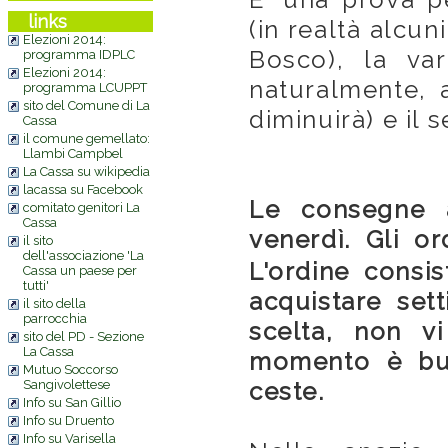
links
(in realtà alcuni
Elezioni 2014:
Bosco), la var
programma IDPLC
Elezioni 2014:
naturalmente, 
programma LCUPPT
sito del Comune di La
diminuirà) e il s
Cassa
il comune gemellato:
Llambi Campbel
La Cassa su wikipedia
lacassa su Facebook
Le consegne a
comitato genitori La
Cassa
venerdì. Gli o
il sito
dell'associazione 'La
L'ordine consi
Cassa un paese per
tutti'
acquistare set
il sito della
parrocchia
scelta, non v
sito del PD - Sezione
La Cassa
momento è buo
Mutuo Soccorso
Sangivolettese
ceste.
Info su San Gillio
Info su Druento
Info su Varisella