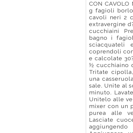
CON CAVOLO NE
g fagioli borl
cavoli neri 2 
extravergine d
cucchiaini Pr
bagno i fagiol
sciacquateli 
coprendoli con
e calcolate 30
½ cucchiaino d
Tritate cipoll
una casseruola
sale. Unite al 
minuto. Lavate
Unitelo alle ve
mixer con un p
purea alle ve
Lasciate cuoc
aggiungendo 