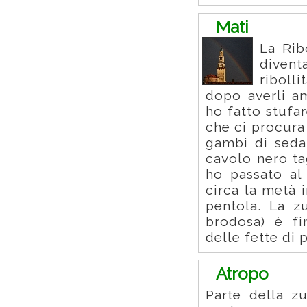
Mati
La Rib
divent
ribolli
dopo averli am
ho fatto stufa
che ci procura
gambi di sedan
cavolo nero ta
ho passato al
circa la metà i
pentola. La z
brodosa) è fi
delle fette di 
Atropo
Parte della zu