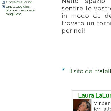
Nello spazio
autovelox a Torino
sanctusaegidius:
sentire le vost
promozione sociale
sangilliese
in modo da de
trovato un forn
per noi!
Il sito dei frat
Commenti
Laura LaLu
Vincen
ieri al