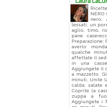
Laura LaLu
Ricett
NERO I
nero, 
lessati, un po
aglio, timo, r
pane caserecc
Preparazione: 
averlo monda
qualche minut
affettate il sed
in una casse
Aggiungete il 
a mazzetto. G
minuti. Unite 
calda, salate 
Coprite la ca
zuppa a fuo
Aggiungete i f