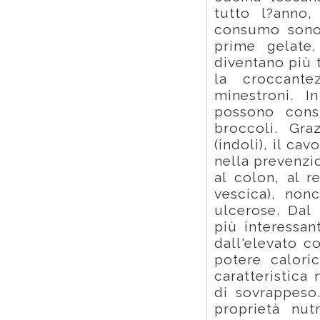
tutto l?anno
consumo sono 
prime gelate
diventano più 
la croccant
minestroni. I
possono cons
broccoli. Graz
(indoli), il ca
nella prevenzi
al colon, al r
vescica), nonc
ulcerose. Dal 
più interessan
dall'elevato c
potere calori
caratteristica
di sovrappeso
proprietà nut