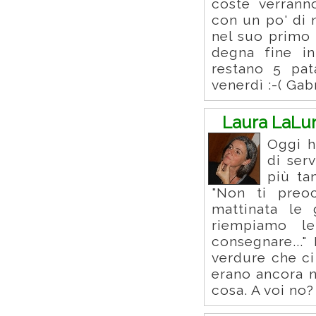
coste verrann
con un po' di 
nel suo primo 
degna fine in
restano 5 pat
venerdì :-( Gab
Laura LaLu
Oggi h
di ser
più ta
"Non ti preo
mattinata le
riempiamo l
consegnare..."
verdure che c
erano ancora 
cosa. A voi no