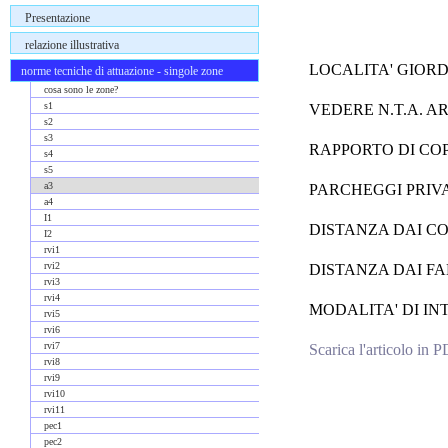
Presentazione
relazione illustrativa
LOCALITA' GIORD
norme tecniche di attuazione - singole zone
cosa sono le zone?
s1
VEDERE N.T.A. ART
s2
s3
RAPPORTO DI CO
s4
s5
a3
PARCHEGGI PRIVATI
a4
I1
DISTANZA DAI CO
I2
rvi1
rvi2
DISTANZA DAI FA
rvi3
rvi4
MODALITA' DI INTE
rvi5
rvi6
rvi7
Scarica l'articolo in 
rvi8
rvi9
Commenti
rvi10
rvi11
pec1
pec2