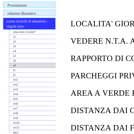
Presentazione
relazione illustrativa
LOCALITA' GIO
norme tecniche di attuazione -
singole zone
cosa sono le zone?
s1
VEDERE N.T.A. A
s2
s3
s4
RAPPORTO DI C
s5
a3
a4
I1
PARCHEGGI PRIVA
I2
rvi1
rvi2
rvi3
AREA A VERDE PR
rvi4
rvi5
rvi6
DISTANZA DAI C
rvi7
rvi8
rvi9
rvi10
DISTANZA DAI F
rvi11
pec1