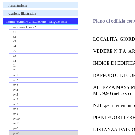
Presentazione
relazione illustrativa
Piano di edilizia co
norme tecniche di attuazione - singole zone
cosa sono le zone?
s1
s2
LOCALITA' GIORD
s3
s4
VEDERE N.T.A. ART
s5
a3
a4
INDICE DI EDIFIC
I1
I2
RAPPORTO DI COP
rvi1
rvi2
rvi3
ALTEZZA MASSIMA (vede
rvi4
MT. 9,90 (nel caso di 2
rvi5
rvi6
rvi7
N.B. :per i terreni in
rvi8
rvi9
PIANI FUORI TERRA 3 (
rvi10
rvi11
pec1
DISTANZA DAI CO
pec2