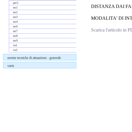
pec3
DISTANZA DAI FA
rec1
rec2
rec3
MODALITA' DI INTE
rec4
rec6
Scarica l'articolo in 
rec7
rec8
rec9
Commenti
vn1
vn2
norme tecniche di attuazione - generale
varie