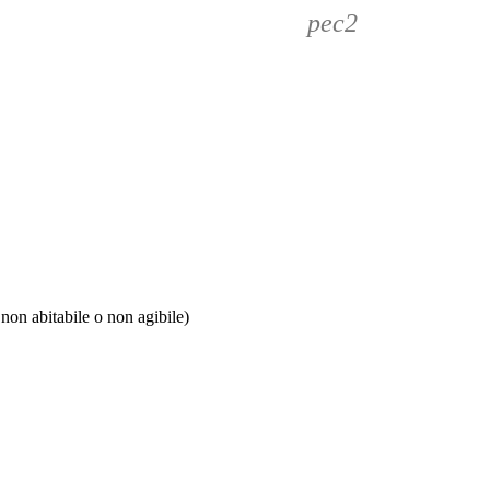
pec2
on abitabile o non agibile)