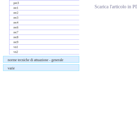
pec3
Scarica l'articolo in 
rec1
rec2
rec3
Commenti
rec4
rec6
rec7
rec8
rec9
vn1
vn2
norme tecniche di attuazione - generale
varie