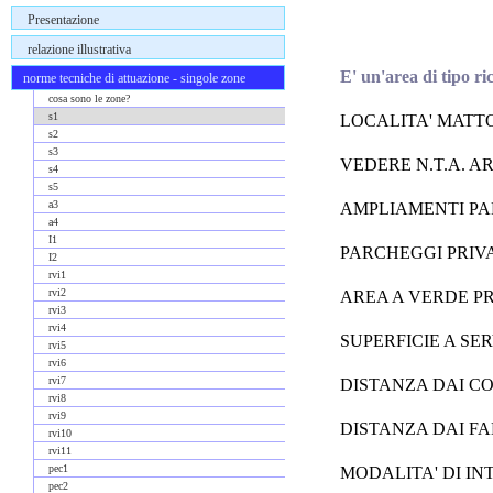
Presentazione
relazione illustrativa
E' un'area di tipo ric
norme tecniche di attuazione - singole zone
cosa sono le zone?
s1
LOCALITA' MATT
s2
s3
VEDERE N.T.A. ART
s4
s5
a3
AMPLIAMENTI PARI 
a4
I1
PARCHEGGI PRIVATI 
I2
rvi1
rvi2
AREA A VERDE PRIV
rvi3
rvi4
SUPERFICIE A SERV
rvi5
rvi6
rvi7
DISTANZA DAI CO
rvi8
rvi9
DISTANZA DAI FA
rvi10
rvi11
pec1
MODALITA' DI INTE
pec2