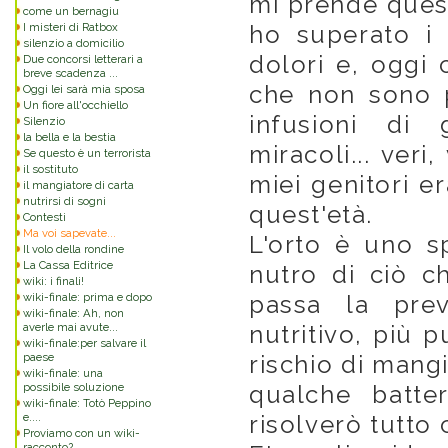
mi prende quest
come un bernagiu
I misteri di Ratbox
ho superato i 
silenzio a domicilio
dolori e, oggi 
Due concorsi letterari a
breve scadenza ...
che non sono p
Oggi lei sarà mia sposa
Un fiore all'occhiello
infusioni di 
Silenzio
la bella e la bestia
miracoli... veri
Se questo è un terrorista
il sostituto
miei genitori e
il mangiatore di carta
nutrirsi di sogni
quest'età.
Contesti
Ma voi sapevate...
L'orto è uno sp
Il volo della rondine
La Cassa Editrice
nutro di ciò c
wiki: i finali!
wiki-finale: prima e dopo
passa la pre
wiki-finale: Ah, non
averle mai avute...
nutritivo, più 
wiki-finale:per salvare il
paese
rischio di mang
wiki-finale: una
possibile soluzione
qualche batte
wiki-finale: Totò Peppino
e....
risolverò tutto 
Proviamo con un wiki-
racconto?