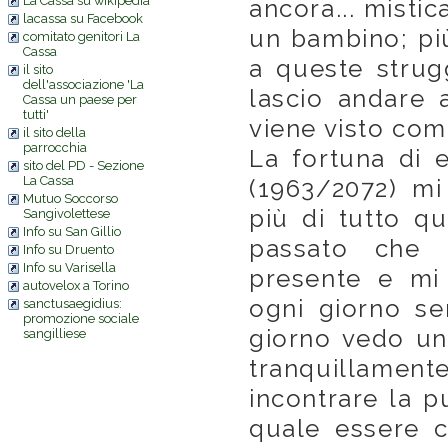
La Cassa su wikipedia
ancora... mistic
lacassa su Facebook
un bambino; più
comitato genitori La
Cassa
a queste strug
il sito
dell'associazione 'La
lascio andare 
Cassa un paese per
tutti'
viene visto come
il sito della
parrocchia
La fortuna di 
sito del PD - Sezione
La Cassa
(1963/2072) mi
Mutuo Soccorso
più di tutto q
Sangivolettese
Info su San Gillio
passato che 
Info su Druento
Info su Varisella
presente e mi 
autovelox a Torino
ogni giorno se
sanctusaegidius:
promozione sociale
giorno vedo un
sangilliese
tranquillamen
incontrare la p
quale essere c