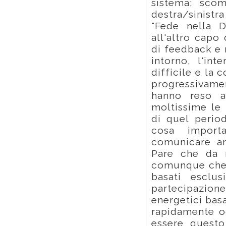
sistema; scom
destra/sinist
"Fede nella D
all'altro capo
di feedback e
intorno, l'in
difficile e la
progressivame
hanno reso a
moltissime le 
di quel perio
cosa import
comunicare an
Pare che da m
comunque che 
basati esclus
partecipazione
energetici basa
rapidamente o
essere questo