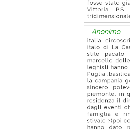
fosse stato gi
Vittoria P.S
tridimensionale
Anonimo
italia circos
italo di La Ca
stile pacato 
marcello dell
leghisti hanno 
Puglia ,basilic
la campania go
sincero pote
piemonte, in 
residenza il di
dagli eventi c
famiglia e ri
stivale ?)poi c
hanno dato ra