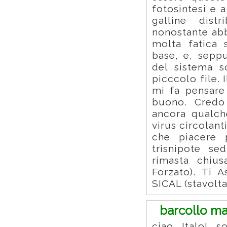
fotosintesi e 
galline dist
nonostante abb
molta fatica 
base, e, seppu
del sistema s
picccolo file. 
mi fa pensare
buono. Credo 
ancora qualch
virus circolant
che piacere 
trisnipote se
rimasta chius
Forzato). Ti 
SICAL (stavolta
barcollo ma
ciao Italo! s