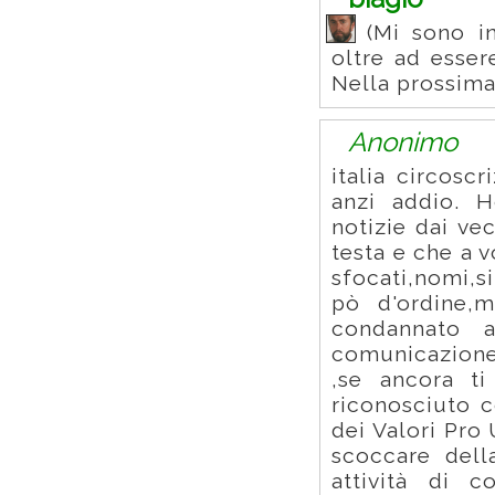
(Mi sono in
oltre ad esser
Nella prossima v
Anonimo
italia circosc
anzi addio. H
notizie dai ve
testa e che a v
sfocati,nomi,s
pò d'ordine,
condannato a
comunicazione)
,se ancora ti
riconosciuto 
dei Valori Pro 
scoccare dell
attività di 