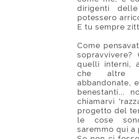
dirigenti dell
potessero arricc
E tu sempre zit
Come pensavate
sopravvivere? 
quelli interni, 
che altre 
abbandonate, e
benestanti... 
chiamarvi 'razz
progetto del te
le cose sono
saremmo qui a 
Se non ci fosse