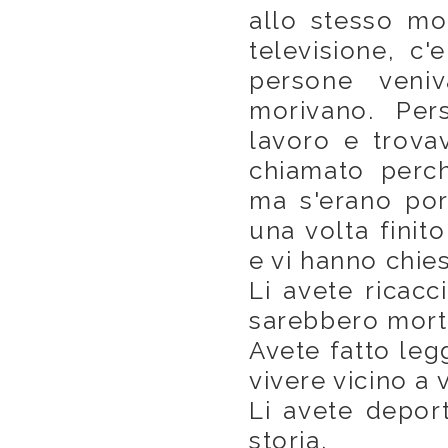
allo stesso mod
televisione, c'
persone veni
morivano. Per
lavoro e trova
chiamato perch
ma s'erano port
una volta finit
e vi hanno chies
Li avete ricacc
sarebbero morti
Avete fatto legg
vivere vicino a v
Li avete deporta
storia.