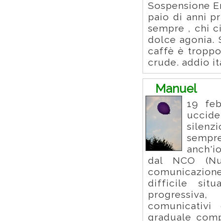
Sospensione En
paio di anni p
sempre , chi c
dolce agonia. 
caffè è troppo
crude. addio it
Manuel
19 feb
uccide
silenz
sempr
anch'i
dal NCO (Nu
comunicazione)
difficile si
progressiva
comunicativi 
graduale comp