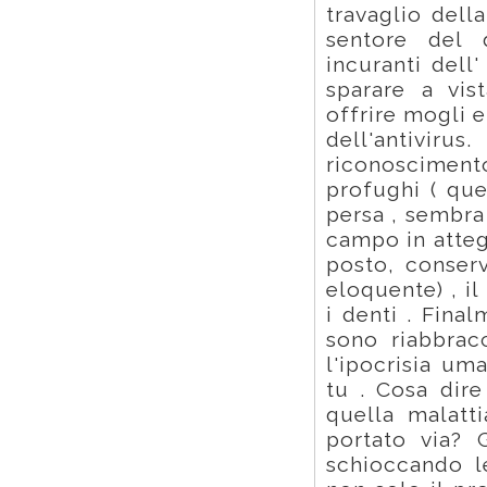
travaglio dell
sentore del d
incuranti dell
sparare a vis
offrire mogli e
dell'antiviru
riconoscimen
profughi ( que
persa , sembra 
campo in atteg
posto, conser
eloquente) , i
i denti . Final
sono riabbracc
l'ipocrisia um
tu . Cosa dire
quella malatt
portato via? 
schioccando l