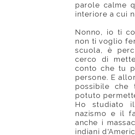
parole calme q
interiore a cui 
Nonno, io ti c
non ti voglio fe
scuola, è per
cerco di mett
conto che tu p
persone. E allo
possibile che
potuto permette
Ho studiato il
nazismo e il f
anche i massacr
indiani d'Ameri