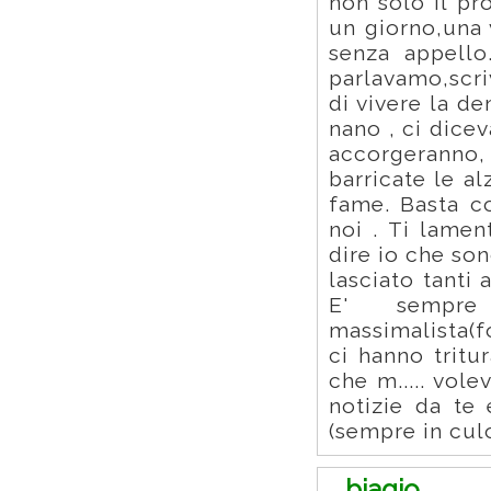
non solo il pr
un giorno,una 
senza appello
parlavamo,scr
di vivere la d
nano , ci dicev
accorgeranno, 
barricate le a
fame. Basta co
noi . Ti lamen
dire io che son
lasciato tanti
E' sempre 
massimalista(f
ci hanno tritu
che m..... vole
notizie da te 
(sempre in cul
biagio