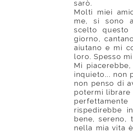
sarò.
Molti miei ami
me, si sono a
scelto questo 
giorno, cantano
aiutano e mi co
loro. Spesso mi 
Mi piacerebbe,
inquieto... non
non penso di av
potermi librare 
perfettament
rispedirebbe i
bene, sereno, 
nella mia vita 