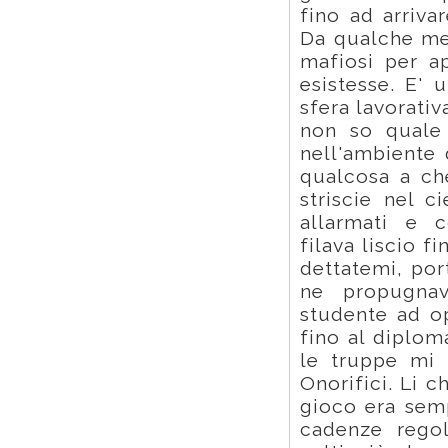
fino ad arriva
Da qualche mes
mafiosi per a
esistesse. E' 
sfera lavorati
non so quale 
nell'ambiente 
qualcosa a ch
striscie nel c
allarmati e c
filava liscio f
dettatemi, por
ne propugnav
studente ad op
fino al diplom
le truppe mi h
Onorifici. Li c
gioco era semp
cadenze regola