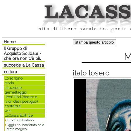
Home
Il Gruppo di
Acquisto Solidale -
M
che ora non c'è più
succede a La Cassa
italo losero
cultura
Lo scrigno
storia
istruzione
gemellaggio
liberi libri (dentro e
fuori dal ripostiglio)
contributi
wiki
LaCassa Editrice
Ti porterò lontano
Oggi l'ho incontrata ed è
stato magico.