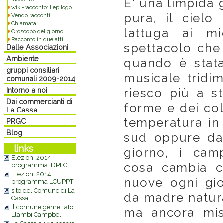
E' una limpida g
wiki-racconto: l'epilogo
pura, il cielo
Vendo racconti
Chiamata
lattuga ai m
Oroscopo del giorno
Racconto in due atti
spettacolo che
Dalle Associazioni
Ambiente
quando è stata
gruppi consiliari
musicale tridim
comunali 2009-2014
Intorno a noi
riesco più a s
Dai commercianti di
forme e dei col
La Cassa
temperatura in
PRGC
Blog
sud oppure da n
links
giorno, i camp
Elezioni 2014:
cosa cambia c
programma IDPLC
Elezioni 2014:
nuove ogni gior
programma LCUPPT
sito del Comune di La
da madre natura,
Cassa
il comune gemellato:
ma ancora mist
Llambi Campbel