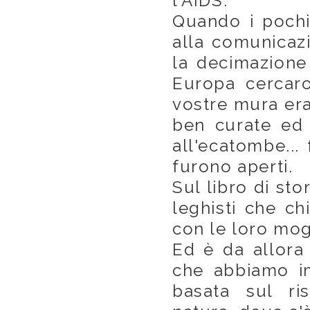
l'AIDS.
Quando i pochi
alla comunicazi
la decimazione
Europa cercaro
vostre mura era
ben curate ed 
all'ecatombe...
furono aperti.
Sul libro di sto
leghisti che ch
con le loro mogl
Ed è da allora
che abbiamo i
basata sul ri