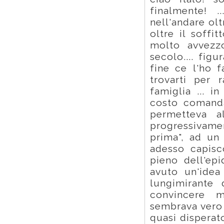
finalmente! 
nell'andare ol
oltre il soffi
molto avvezzo
secolo.... figur
fine ce l'ho f
trovarti per 
famiglia ... i
costo comanda
permetteva a
progressivame
prima", ad un
adesso capisc
pieno dell'ep
avuto un'idea
lungimirante 
convincere 
sembrava vero
quasi disperat