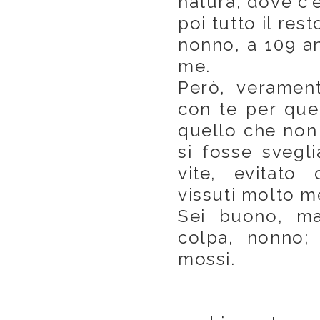
natura, dove c'
poi tutto il res
nonno, a 109 an
me.
Però, veramen
con te per quel
quello che non 
si fosse svegl
vite, evitato 
vissuti molto m
Sei buono, m
colpa, nonno;
mossi.