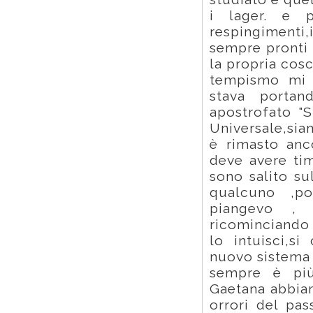
i lager. e p
respingimenti,
sempre pronti 
la propria cos
tempismo mi 
stava portan
apostrofato "
Universale,sia
è rimasto anc
deve avere ti
sono salito su
qualcuno ,po
piangevo , 
ricominciando 
lo intuisci,s
nuovo sistema 
sempre è più
Gaetana abbiam
orrori del pas