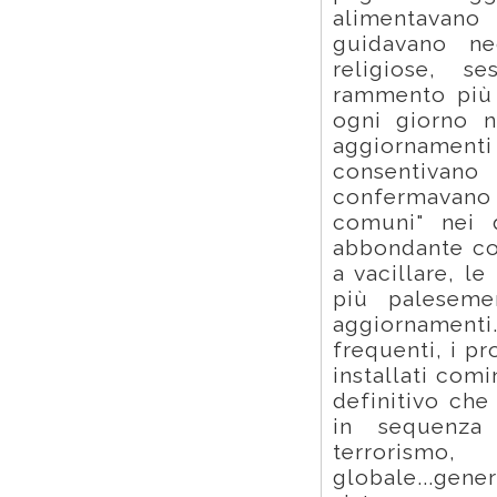
alimentavano 
guidavano neg
religiose, 
rammento più 
ogni giorno n
aggiornamenti
consentiva
confermavano
comuni" nei q
abbondante co
a vacillare, l
più paleseme
aggiornamenti.
frequenti, i p
installati comi
definitivo che
in sequenza 
terrorismo
globale...gen