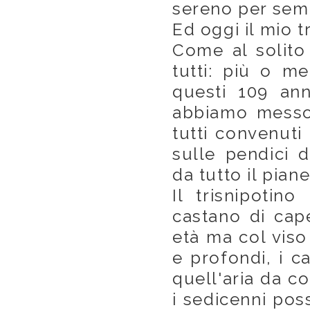
sereno per sem
Ed oggi il mio t
Come al solito
tutti: più o m
questi 109 anni
abbiamo messo
tutti convenuti
sulle pendici 
da tutto il pian
Il trisnipotin
castano di cape
età ma col viso
e profondi, i ca
quell'aria da c
i sedicenni pos