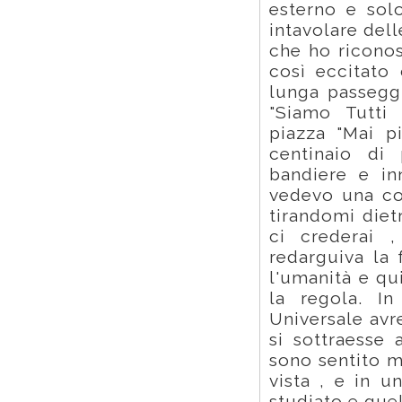
esterno e solo
intavolare dell
che ho riconos
così eccitato
lunga passeggi
"Siamo Tutti 
piazza "Mai p
centinaio di 
bandiere e in
vedevo una co
tirandomi diet
ci crederai ,
redarguiva la 
l'umanità e qu
la regola. In
Universale avr
si sottraesse 
sono sentito m
vista , e in u
studiato e quell