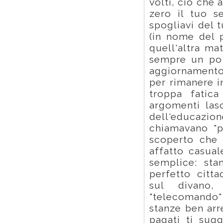
volti, ciò che 
zero il tuo se
spogliavi del 
(in nome del p
quell'altra ma
sempre un po'
aggiornamento
per rimanere i
troppa fatica
argomenti lasc
dell'educazione
chiamavano "pr
scoperto che 
affatto casua
semplice: sta
perfetto citt
sul divano,
"telecomando"
stanze ben arr
pagati ti sugg