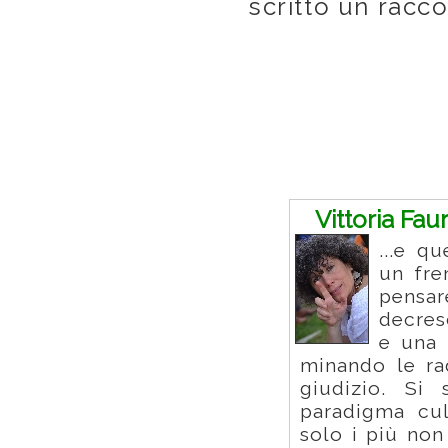
scritto un racco
Commenti
Vittoria Fau
...e q
un fre
pensa
decresc
e una 
minando le ra
giudizio. Si
paradigma cul
solo i più non