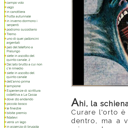
campo volo
vago
in canottiera
frutta autunnale
in inverno dormono i
serpenti
podismo sussidiario
Tremo
uno di quei palloncini
argentati
pali del telefono a
Pralungo
siete in ascolto del
quinto canale, 2
Dal lato brutto a cui non
c'è rimedio
siete in ascolto del
quinto canale
dell'anno prima
lampione
Esperienze di scrittura
collettiva a La Cassa
A
dove sto andando
hi, la schiena
piccolo bosco
le finestre
Curare l'orto 
bibite premio
fidatevi
dentro, ma a v
verrà un lago
in assenza di brugola