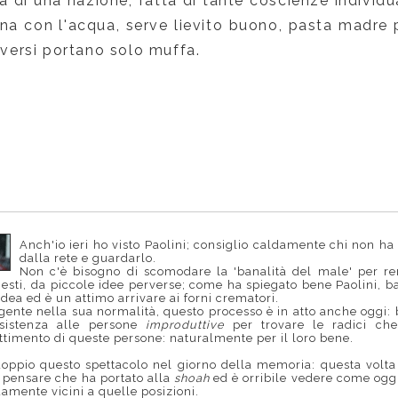
 di una nazione, fatta di tante coscienze individua
na con l'acqua, serve lievito buono, pasta madre 
diversi portano solo muffa.
Anch'io ieri ho visto Paolini; consiglio caldamente chi non ha l
dalla rete e guardarlo.
Non c'è bisogno di scomodare la 'banalità del male' per re
gesti, da piccole idee perverse; come ha spiegato bene Paolini, ba
idea ed è un attimo arrivare ai forni crematori.
ente nella sua normalità, questo processo è in atto anche oggi: ba
ssistenza alle persone
improduttive
per trovare le radici che
ttimento di queste persone: naturalmente per il loro bene.
doppio questo spettacolo nel giorno della memoria: questa volta i
 pensare che ha portato alla
shoah
ed è orribile vedere come oggi
mente vicini a quelle posizioni.