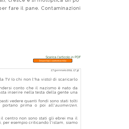
li, cresce e si moltiplica un po'
per fare il pane. Contaminazioni
Scarica l'articolo in PDF
Inserisci commento
27 gennaio 2011, 17:32
a TV (o chi non l'ha visto) di scaricarlo
ndersi conto che il nazismo è nato da
sta inserire nella testa della gente una
sti vedere quanti fondi sono stati tolti
 portano prima o poi all'
ausmerzen
,
l centro non sono stati gli ebrei ma il
, per esempio criticando l'islam, siamo