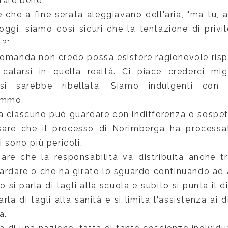
fare bene.
he a fine serata aleggiavano dell'aria, "ma tu, a
 oggi, siamo così sicuri che la tentazione di privi
 ?"
domanda non credo possa esistere ragionevole risp
 calarsi in quella realtà. Ci piace crederci mi
si sarebbe ribellata. Siamo indulgenti con
emmo.
a ciascuno può guardare con indifferenza o sospe
sare che il processo di Norimberga ha processa
i sono più pericoli.
are che la responsabilità va distribuita anche t
ardare o che ha girato lo sguardo continuando ad 
 si parla di tagli alla scuola e subito si punta il d
rla di tagli alla sanità e si limita l'assistenza ai
a.