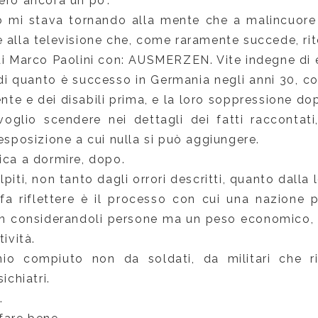
ero ancora un po'.
ò mi stava tornando alla mente che a malincuore
 alla televisione che, come raramente succede, ri
di Marco Paolini con: AUSMERZEN. Vite indegne di 
di quanto è successo in Germania negli anni 30, con
nte e dei disabili prima, e la loro soppressione do
voglio scendere nei dettagli dei fatti raccontati
 esposizione a cui nulla si può aggiungere.
ica a dormire, dopo.
piti, non tanto dagli orrori descritti, quanto dalla 
fa riflettere è il processo con cui una nazione 
non considerandoli persone ma un peso economico, 
tività.
nio compiuto non da soldati, da militari che r
sichiatri.
.