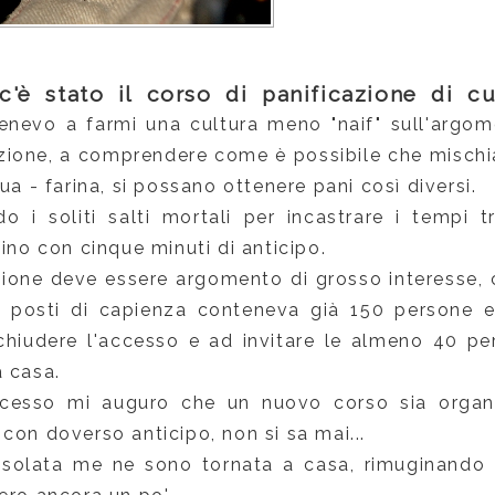
 c'è stato il corso di panificazione di 
tenevo a farmi una cultura meno "naif" sull'argome
azione, a comprendere come è possibile che mischi
qua - farina, si possano ottenere pani così diversi.
do i soliti salti mortali per incastrare i tempi t
fino con cinque minuti di anticipo.
zione deve essere argomento di grosso interesse, c
 posti di capienza conteneva già 150 persone e g
 chiudere l'accesso e ad invitare le almeno 40 p
a casa.
uccesso mi auguro che un nuovo corso sia organ
con doverso anticipo, non si sa mai...
solata me ne sono tornata a casa, rimuginando 