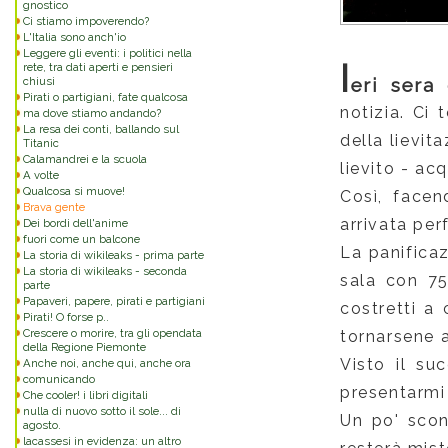
gnostico
Ci stiamo impoverendo?
L'Italia sono anch'io
Leggere gli eventi: i politici nella
I
rete, tra dati aperti e pensieri
chiusi
eri sera
Pirati o partigiani, fate qualcosa
notizia. Ci 
ma dove stiamo andando?
La resa dei conti, ballando sul
della lievit
Titanic
Calamandrei e la scuola
lievito - ac
A volte
Qualcosa si muove!
Così, facen
Brava gente
arrivata per
Dei bordi dell'anime
fuori come un balcone
La panifica
La storia di wikileaks - prima parte
La storia di wikileaks - seconda
sala con 75
parte
Papaveri, papere, pirati e partigiani
costretti a
Pirati! O forse p..
Crescere o morire, tra gli opendata
tornarsene 
della Regione Piemonte
Visto il s
Anche noi, anche qui, anche ora
comunicando
presentarmi 
Che cooler! i libri digitali
nulla di nuovo sotto il sole... di
Un po' scon
agosto.
lacassesi in evidenza: un altro