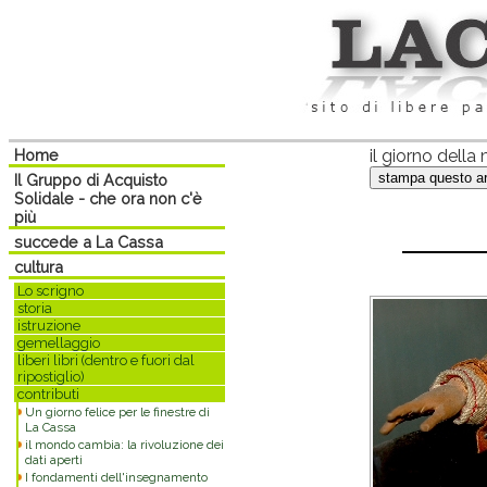
Home
il giorno dell
Il Gruppo di Acquisto
Solidale - che ora non c'è
più
succede a La Cassa
cultura
Lo scrigno
storia
istruzione
gemellaggio
liberi libri (dentro e fuori dal
ripostiglio)
contributi
Un giorno felice per le finestre di
La Cassa
il mondo cambia: la rivoluzione dei
dati aperti
I fondamenti dell'insegnamento