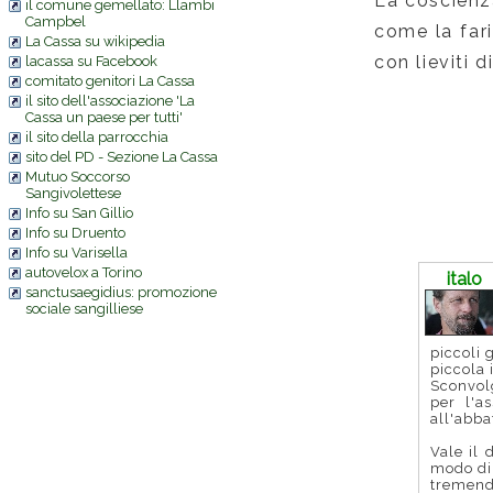
La coscienza
il comune gemellato: Llambi
Campbel
come la fari
La Cassa su wikipedia
con lieviti 
lacassa su Facebook
comitato genitori La Cassa
il sito dell'associazione 'La
Cassa un paese per tutti'
il sito della parrocchia
sito del PD - Sezione La Cassa
Mutuo Soccorso
Sangivolettese
Info su San Gillio
Info su Druento
Commenti
Info su Varisella
autovelox a Torino
italo
sanctusaegidius: promozione
sociale sangilliese
piccoli 
piccola 
Sconvolg
per l'a
all'abba
Vale il 
modo di
tremenda