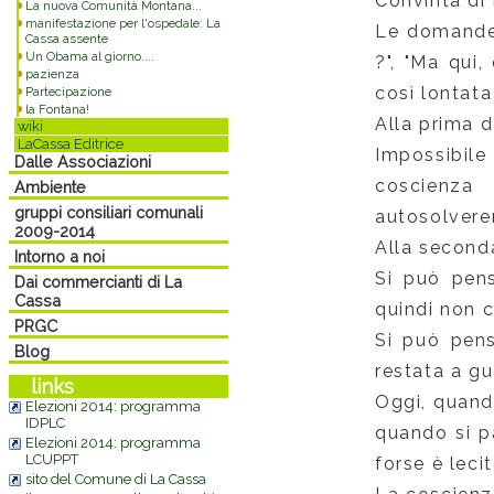
Convinta di 
La nuova Comunità Montana...
manifestazione per l'ospedale: La
Le domande c
Cassa assente
Un Obama al giorno....
?", "Ma qui,
pazienza
così lontata
Partecipazione
la Fontana!
Alla prima 
wiki
LaCassa Editrice
Impossibile
Dalle Associazioni
coscienza 
Ambiente
gruppi consiliari comunali
autosolver
2009-2014
Alla second
Intorno a noi
Si può pen
Dai commercianti di La
Cassa
quindi non c
PRGC
Si può pens
Blog
restata a gu
links
Oggi, quando
Elezioni 2014: programma
IDPLC
quando si pa
Elezioni 2014: programma
LCUPPT
forse è lecit
sito del Comune di La Cassa