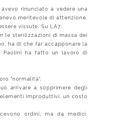
 avevo rinunciato a vedere una
tenevo meritevole di attenzione.
essere vissute. Su LA7.
 le sterilizzazioni di massa dei
po, ha di che far accapponare la
, Paolini ha fatto un lavoro di
loro "normalità".
può arrivare a sopprimere degli
elementi improduttivi, un costo
icevono ordini, ma da medici,