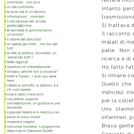
resterà mist
contributo... con quiz
un bel contributo
Intanto per
la dura vita di un tecnico
trasmissione
informazioni... mondiali
il sito lacassa.net, la lista
Si trattava 
partecip@zione
le bambole di gomma hanno
Il racconto 
un'anima?
Il salone del libro 2010
malati di me
un paese per molti... ma non per
tutti
pelle. Non 
la rete, la politica, l'Australia: un
'paese per tutti'?
ricerca e di
belle ragazze
Ho fatto fat
Questioni di interpretazione
Sindaco, perchè non si dissocia?
Si rimane col
ANPI a Traves - I wish you were
here
Quello che 
vietato ai pornofili, ai satanici, e a
chi vuol sapere...
individui, 
cosa è stato il fascismo
una lettera, qualche
per la collet
considerazione, un giudizio e una
domanda
Uno stermi
il grande fratello è in mezzo a noi
infermieri, p
pronti ai nuovi mondi
insieme è meglio!
Brava gente
comunità montana: il programma
della lista di Celestina Olivetti