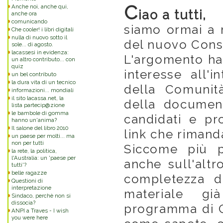
C
Anche noi, anche qui,
iao a tutti,
anche ora
comunicando
siamo ormai a 
Che cooler! i libri digitali
nulla di nuovo sotto il
del nuovo Cons
sole... di agosto.
lacassesi in evidenza:
L'argomento ha
un altro contributo... con
quiz
interesse all'i
un bel contributo
la dura vita di un tecnico
della Comunit
informazioni... mondiali
il sito lacassa.net, la
della documen
lista partecip@zione
le bambole di gomma
candidati e pr
hanno un'anima?
Il salone del libro 2010
link che riman
un paese per molti... ma
non per tutti
Siccome più p
la rete, la politica,
l'Australia: un 'paese per
anche sull'altr
tutti'?
belle ragazze
completezza d
Questioni di
interpretazione
materiale gi
Sindaco, perchè non si
dissocia?
programma di Cel
ANPI a Traves - I wish
you were here