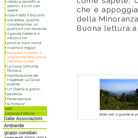
come sapete, c
vietato ai pornofili, ai
satanici, e a chi vuol
che è appoggiat
sapere...
cosa è stato il fascismo
della Minoranza
una lettera, qualche
considerazione, un
Buona lettura a 
giudizio e una domanda
il grande fratello è in
mezzo a noi
pronti ai nuovi mondi
insieme è meglio!
comunità montana: il
programma della lista di
Celestina Olivetti
La nuova Comunità
Montana...
manifestazione per
l'ospedale: La Cassa
assente
Un Obama al giorno....
pazienza
Partecipazione
la Fontana!
wiki
LaCassa Editrice
dalle valli si guarda al pi
Dalle Associazioni
Commenti
Ambiente
gruppi consiliari
comunali 2009-2014