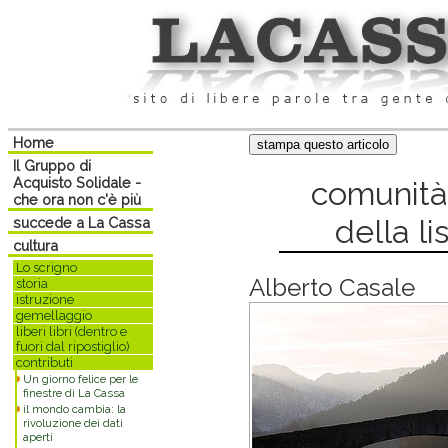
Home
Il Gruppo di
Acquisto Solidale -
comunità
che ora non c'è più
della li
succede a La Cassa
cultura
Lo scrigno
Alberto Casale
storia
istruzione
gemellaggio
liberi libri (dentro e
fuori dal ripostiglio)
contributi
Un giorno felice per le
finestre di La Cassa
il mondo cambia: la
rivoluzione dei dati
aperti