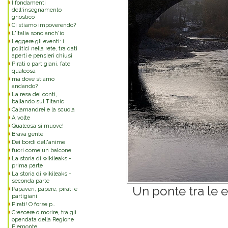
I fondamenti
dell'insegnamento
gnostico
Ci stiamo impoverendo?
L'Italia sono anch'io
Leggere gli eventi: i
politici nella rete, tra dati
aperti e pensieri chiusi
Pirati o partigiani, fate
qualcosa
ma dove stiamo
andando?
La resa dei conti,
ballando sul Titanic
Calamandrei e la scuola
A volte
Qualcosa si muove!
Brava gente
Dei bordi dell'anime
fuori come un balcone
La storia di wikileaks -
prima parte
La storia di wikileaks -
seconda parte
Un ponte tra le
Papaveri, papere, pirati e
partigiani
Pirati! O forse p..
Crescere o morire, tra gli
opendata della Regione
Piemonte