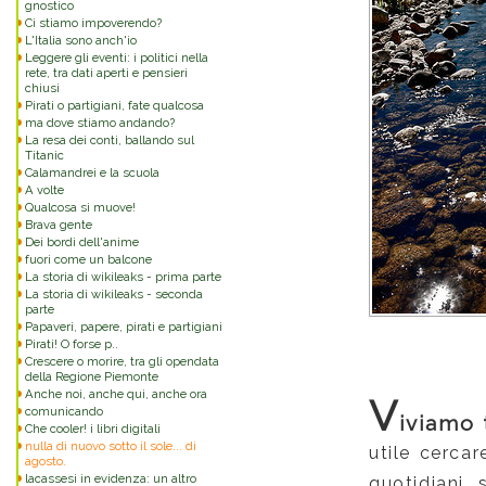
gnostico
Ci stiamo impoverendo?
L'Italia sono anch'io
Leggere gli eventi: i politici nella
rete, tra dati aperti e pensieri
chiusi
Pirati o partigiani, fate qualcosa
ma dove stiamo andando?
La resa dei conti, ballando sul
Titanic
Calamandrei e la scuola
A volte
Qualcosa si muove!
Brava gente
Dei bordi dell'anime
fuori come un balcone
La storia di wikileaks - prima parte
La storia di wikileaks - seconda
parte
Papaveri, papere, pirati e partigiani
Pirati! O forse p..
Crescere o morire, tra gli opendata
della Regione Piemonte
Anche noi, anche qui, anche ora
V
comunicando
iviamo 
Che cooler! i libri digitali
nulla di nuovo sotto il sole... di
utile cercar
agosto.
lacassesi in evidenza: un altro
quotidiani 