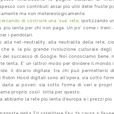
spesso con contributi assai più utili delle fruste p
iticamente ma non metereologicamente.
cercando di costruire una 'sua' rete
, ipotizzando u
, più lenta per chi non paga. Un po' come i treni: 
per i pendolari.
 alla net-neutrality, alla neutralità della rete, c
 che è, la più grande rivoluzione culturale degli 
e del successo di Google. Noi conosciamo bene, n
te lenta. E' un (altro) modo per dividere il mondo 
ivide, il divario digitale, tra chi può permettersi
i Robin Hood digitali sono all'opera, sia sotto fo
r darla ai poveri, sia sotto forma di veri e propri 
hiama proprio così) lotta per questo.
ia abbiamo la rete più lenta d'europa e i prezzi più a
magnate della TV satellitare Sky, fa causa a Skyp