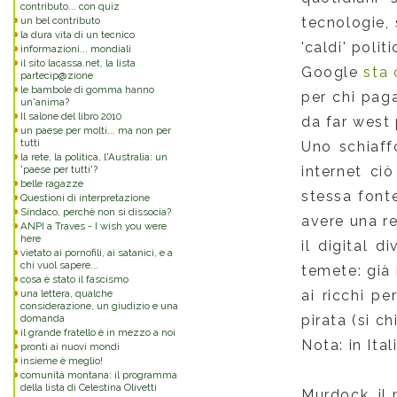
contributo... con quiz
un bel contributo
tecnologie, 
la dura vita di un tecnico
'caldi' pol
informazioni... mondiali
il sito lacassa.net, la lista
Google
sta 
partecip@zione
le bambole di gomma hanno
per chi paga
un'anima?
Il salone del libro 2010
da far west 
un paese per molti... ma non per
tutti
Uno schiaffo
la rete, la politica, l'Australia: un
'paese per tutti'?
internet ciò
belle ragazze
stessa font
Questioni di interpretazione
Sindaco, perchè non si dissocia?
avere una re
ANPI a Traves - I wish you were
here
il digital d
vietato ai pornofili, ai satanici, e a
chi vuol sapere...
temete: già 
cosa è stato il fascismo
una lettera, qualche
ai ricchi pe
considerazione, un giudizio e una
domanda
pirata (si c
il grande fratello è in mezzo a noi
Nota: in Ital
pronti ai nuovi mondi
insieme è meglio!
comunità montana: il programma
della lista di Celestina Olivetti
Murdock, il 