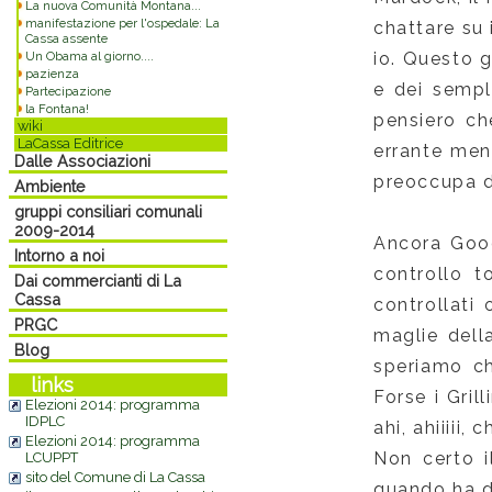
La nuova Comunità Montana...
manifestazione per l'ospedale: La
chattare su 
Cassa assente
Un Obama al giorno....
io. Questo g
pazienza
e dei sempl
Partecipazione
la Fontana!
pensiero ch
wiki
LaCassa Editrice
errante ment
Dalle Associazioni
preoccupa d
Ambiente
gruppi consiliari comunali
2009-2014
Ancora Goog
Intorno a noi
controllo t
Dai commercianti di La
Cassa
controllati 
PRGC
maglie della
Blog
speriamo ch
links
Forse i Gril
Elezioni 2014: programma
IDPLC
ahi, ahiiiii
Elezioni 2014: programma
Non certo 
LCUPPT
sito del Comune di La Cassa
quando ha d