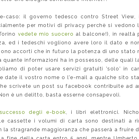
e-caso: il governo tedesco contro Street View, 
cialmente per motivi di privacy perchè si vedono l
Torino
vedete mio suocero
al balcone!), in realtà 
a, ed i tedeschi vogliono avere loro il dato e non l
sono accorti che in futuro la potenza di uno stato 
a quante informazioni ha in possesso, delle quali l
oliamo di poter usare servizi gratuiti 'solo' in ca
e date il vostro nome o l'e-mail a qualche sito sta
he scrivete un post su facebook contribuite ad arri
Non è un delitto, basta esserne consapevoli.
successo degli e-book
, i libri elettronici. Ni
 le cassette i volumi di carta sono destinati a r
 la stragrande maggioranza che passerà a fruire dei 
lla fine della carta entro 5 anni, mentre Umber