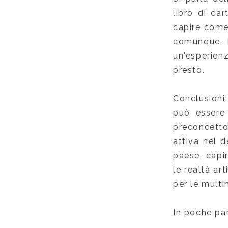
libro di ca
capire come 
comunque. P
un'esperien
presto.
Conclusioni:
può essere 
preconcetto
attiva nel d
paese, capir
le realtà ar
per le multi
In poche par