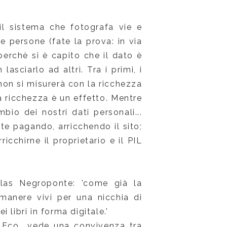
il sistema che fotografa vie e
e persone (fate la prova: in via
perchè si è capito che il dato è
asciarlo ad altri. Tra i primi, i
non si misurerà con la ricchezza
a ricchezza è un effetto. Mentre
mbio dei nostri dati personali...
te pagando, arricchendo il sito;
cchirne il proprietario e il PIL
cholas Negroponte: 'come già la
imanere vivi per una nicchia di
libri in forma digitale.'
to Eco vede una convivenza tra