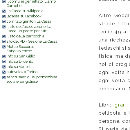
il comune gemellato: Llambi
Campbel
La Cassa su wikipedia
Altro Googl
lacassa su Facebook
comitato genitori La Cassa
strade. Uffi
il sito dell'associazione 'La
Cassa un paese per tutti'
lemie 49 a 
il sito della parrocchia
una ricchezz
sito del PD - Sezione La Cassa
Mutuo Soccorso
tedeschi si 
Sangivolettese
fisica, ma d
Info su San Gillio
Info su Druento
noi ci crogi
Info su Varisella
autovelox a Torino
ogni volta h
sanctusaegidius: promozione
ogni volta c
sociale sangilliese
americano. 
Libri:
gran 
pellicola e
persone, con
Si parla de