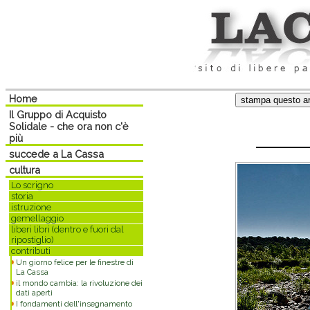
Home
Il Gruppo di Acquisto
Solidale - che ora non c'è
più
succede a La Cassa
cultura
Lo scrigno
storia
istruzione
gemellaggio
liberi libri (dentro e fuori dal
ripostiglio)
contributi
Un giorno felice per le finestre di
La Cassa
il mondo cambia: la rivoluzione dei
dati aperti
I fondamenti dell'insegnamento