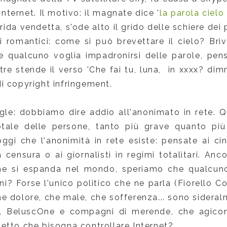
internet. Il motivo: il magnate dice '
la parola cielo
rida vendetta, s'ode alto il grido delle schiere dei 
i romantici: come si può brevettare il cielo? Briv
e qualcuno voglia impadronirsi delle parole, pen
re stende il verso 'Che fai tu, luna, in xxxx? dimm
i copyright infringement.
le: dobbiamo dire addio all'anonimato in rete. Q
otale delle persone, tanto più grave quanto pi
oggi che l'anonimità in rete esiste: pensate ai ci
 censura o ai giornalisti in regimi totalitari. Anc
e si espanda nel mondo, speriamo che qualcuno in
lini? Forse l'unico politico che ne parla (Fiorello Co
, che dolore, che male, che sofferenza... sono sidera
il BeluscOne e compagni di merende, che agicon
etto che bisogna controllare Internet?.