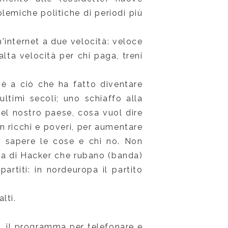
olemiche politiche di periodi più
n'internet a due velocità: veloce
alta velocità per chi paga, treni
ioè a ciò che ha fatto diventare
ultimi secoli; uno schiaffo alla
el nostro paese, cosa vuol dire
in ricchi e poveri, per aumentare
 di sapere le cose e chi no. Non
rma di Hacker che rubano (banda)
partiti: in nordeuropa il partito
lti.
e, il programma per telefonare e