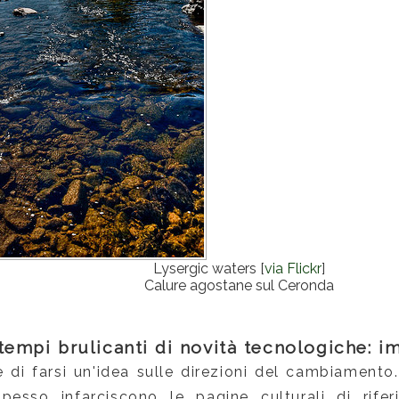
Lysergic waters [
via Flickr
]
Calure agostane sul Ceronda
tempi brulicanti di novità tecnologiche: im
e di farsi un'idea sulle direzioni del cambiament
spesso infarciscono le pagine culturali di rife