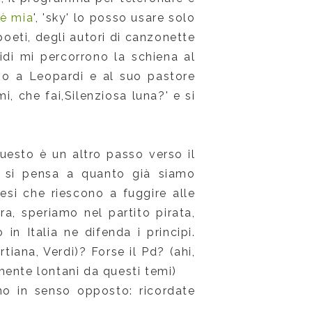
 è mia
', 'sky' lo posso usare solo
poeti, degli autori di canzonette
idi mi percorrono la schiena al
so a Leopardi e al suo pastore
i, che fai,Silenziosa luna?' e si
uesto è un altro passo verso il
ù si pensa a quanto già siamo
nesi che riescono a fuggire alle
ora, speriamo nel partito pirata,
 Italia ne difenda i principi.
rtiana, Verdi)? Forse il Pd? (ahi,
lmente lontani da questi temi)
o in senso opposto: ricordate