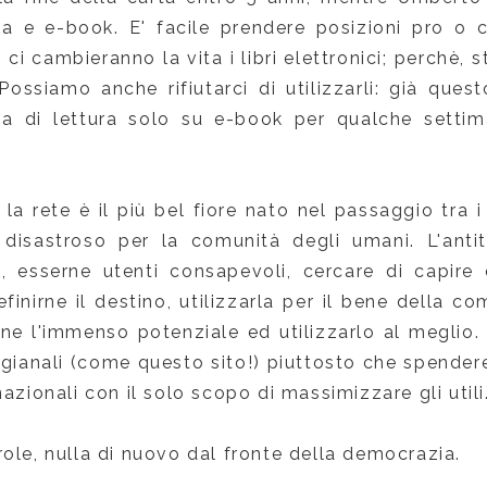
rta e e-book. E' facile prendere posizioni pro o
ci cambieranno la vita i libri elettronici; perchè, 
ossiamo anche rifiutarci di utilizzarli: già que
za di lettura solo su e-book per qualche settim
 la rete è il più bel fiore nato nel passaggio tra 
disastroso per la comunità degli umani. L'antito
, esserne utenti consapevoli, cercare di capire
efinirne il destino, utilizzarla per il bene della 
ne l'immenso potenziale ed utilizzarlo al meglio. 
tigianali (come questo sito!) piuttosto che spendere
nazionali con il solo scopo di massimizzare gli utili
ole, nulla di nuovo dal fronte della democrazia.