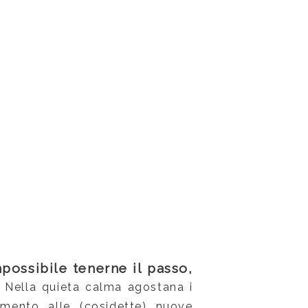
possibile tenerne il passo,
o. Nella quieta calma agostana i
rimento alle (cosidette) nuove