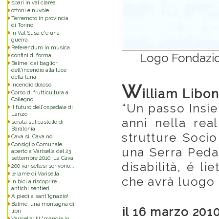
spari in val clarea
ottoni e nuvole
Terremoto in provincia
di Torino
In Val Susa c'è una
guerra
Referendum in musica
Logo Fondazio
confini di forma
Balme, dai bagliori
dell'incendio alla luce
della luna
W
Incendio doloso
illiam Libo
Corso di frutticultura a
Collegno
“Un passo Insie
Il futuro dell'ospedale di
Lanzo
anni nella real
serata sul castello di
Baratonia
strutture Soci
Cava sì, Cava no!
Consiglio Comunale
una Serra Peda
aperto a Varisella del 23
settembre 2010: La Cava
disabilità, é li
200 varisellesi scrivono...
le lame di Varisella
che avrà luogo 
In bici a riscoprire
antichi sentieri
A piedi a sant'Ignazio!
Balme: una montagna di
il 16 marzo 201
libri
Varisella: III "mangia in