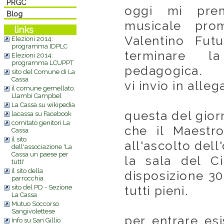
PRGC
oggi mi prem
Blog
musicale pro
links
Valentino Futu
Elezioni 2014:
programma IDPLC
terminare l
Elezioni 2014:
programma LCUPPT
pedagogica.
sito del Comune di La
Cassa
vi invio in alle
il comune gemellato:
Llambi Campbel
La Cassa su wikipedia
questa del gior
lacassa su Facebook
comitato genitori La
che il Maestro
Cassa
il sito
all'ascolto dell
dell'associazione 'La
Cassa un paese per
la sala del Ci
tutti'
il sito della
disposizione 3
parrocchia
tutti pieni.
sito del PD - Sezione
La Cassa
Mutuo Soccorso
Sangivolettese
per entrare esi
Info su San Gillio