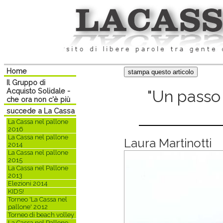
Home
Il Gruppo di
Acquisto Solidale -
"Un passo 
che ora non c'è più
succede a La Cassa
La Cassa nel pallone
2016
La Cassa nel pallone
Laura Martinotti
2014
La Cassa nel pallone
2015
La Cassa nel Pallone
2013
Elezioni 2014
KIDS!
Torneo 'La Cassa nel
pallone' 2012
Torneo di beach volley
La Cassa nel Pallone