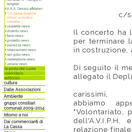
borgata"
A.A.A. Cercasi affidatari.
c/s
"Un passo Insieme
Onlus" vi invita a
concerto
caselette news
Il concerto ha l
druento news
fiano news
per terminare l
givoletto news
pianezza news
in costruzione, 
robassomero news
san gillio news
valdellatorre news
venaria news
Di seguito il m
la posta del cuore
calendario
allegato il Depl
editoriali
cultura
Dalle Associazioni
carissimi,
Ambiente
abbiamo app
gruppi consiliari
comunali 2009-2014
"Volontariato, 
Intorno a noi
dell'A.V.I.P.H
Dai commercianti di
La Cassa
relazione finale