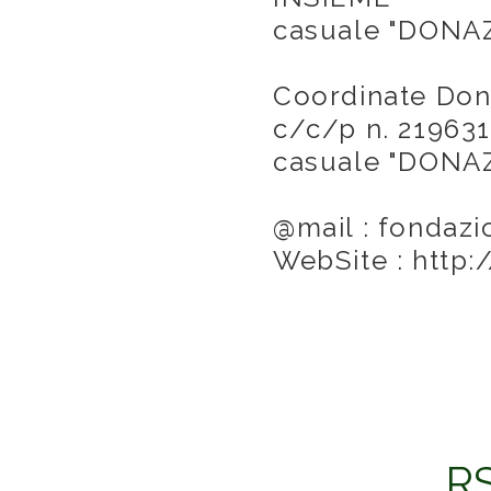
casuale "DONA
Coordinate Dona
c/c/p n. 2196310
casuale "DONA
@mail : fondaz
WebSite : http
RS