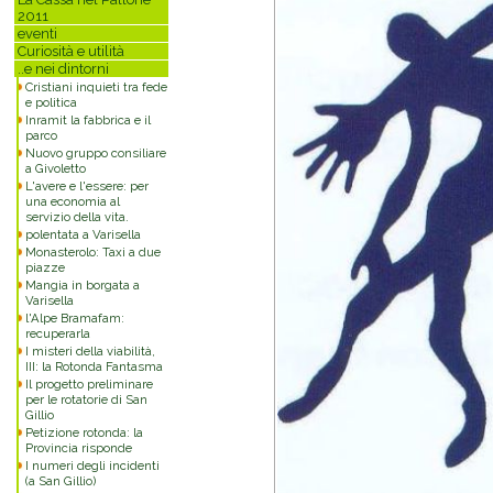
2011
eventi
Curiosità e utilità
..e nei dintorni
Cristiani inquieti tra fede
e politica
Inramit la fabbrica e il
parco
Nuovo gruppo consiliare
a Givoletto
L'avere e l'essere: per
una economia al
servizio della vita.
polentata a Varisella
Monasterolo: Taxi a due
piazze
Mangia in borgata a
Varisella
l'Alpe Bramafam:
recuperarla
I misteri della viabilità,
III: la Rotonda Fantasma
Il progetto preliminare
per le rotatorie di San
Gillio
Petizione rotonda: la
Provincia risponde
I numeri degli incidenti
(a San Gillio)