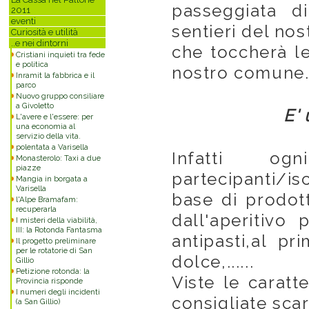
passeggiata d
2011
eventi
sentieri del nost
Curiosità e utilità
..e nei dintorni
che toccherà le
Cristiani inquieti tra fede
e politica
nostro comune
Inramit la fabbrica e il
parco
Nuovo gruppo consiliare
a Givoletto
E'
L'avere e l'essere: per
una economia al
servizio della vita.
polentata a Varisella
Infatti og
Monasterolo: Taxi a due
piazze
partecipanti/is
Mangia in borgata a
Varisella
base di prodotti
l'Alpe Bramafam:
recuperarla
dall'aperitivo
I misteri della viabilità,
III: la Rotonda Fantasma
antipasti,al pr
Il progetto preliminare
per le rotatorie di San
dolce,......
Gillio
Petizione rotonda: la
Viste le caratt
Provincia risponde
I numeri degli incidenti
consigliate sca
(a San Gillio)