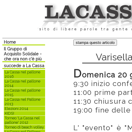
Home
Il Gruppo di
Acquisto Solidale -
Varisella
che ora non c'è più
succede a La Cassa
D
La Cassa nel pallone
omenica 20 
2016
La Cassa nel pallone
9:30 inizio conf
2014
La Cassa nel pallone
11:00 prime par
2015
11:30 chiusura 
La Cassa nel Pallone
2013
19:00 fine dell
Elezioni 2014
KIDS!
Torneo 'La Cassa nel
pallone' 2012
L' "evento" è "
Torneo di beach volley
La Cassa nel Pallone