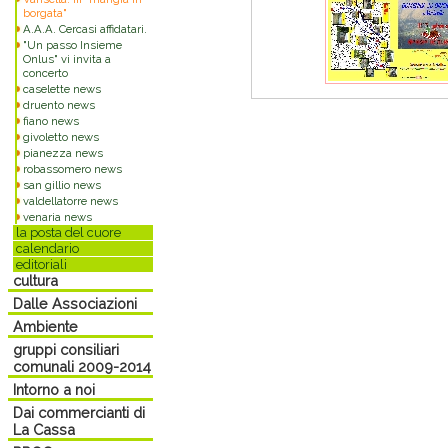
borgata"
A.A.A. Cercasi affidatari.
"Un passo Insieme
Onlus" vi invita a
concerto
caselette news
druento news
fiano news
givoletto news
pianezza news
robassomero news
san gillio news
valdellatorre news
venaria news
la posta del cuore
calendario
editoriali
cultura
Dalle Associazioni
Ambiente
gruppi consiliari
comunali 2009-2014
Intorno a noi
Dai commercianti di
La Cassa