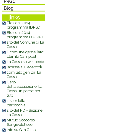
PRGC
Blog
links
Elezioni 2014:
programma IDPLC
Elezioni 2014:
programma LCUPPT
sito del Comune di La
Cassa
il comune gemellato:
Llambi Campbel
La Cassa su wikipedia
lacassa su Facebook
comitato genitori La
Cassa
il sito
dell'associazione 'La
Cassa un paese per
tutti'
il sito della
parrocchia
sito del PD - Sezione
La Cassa
Mutuo Soccorso
Sangivolettese
Info su San Gillio