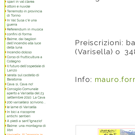
spari in val clarea
ottoni e nuvole
Terremoto in provincia
di Torino
In Val Susa c'è una
guerra
Referendum in musica
confini di forma
Balme, dai bagliori
Preiscrizioni: 
dell'incendio alla luce
della luna
(Varisella) o
34
Incendio doloso
Corso di frutticultura a
Collegno
Il futuro dell'ospedale di
Lanzo
serata sul castello di
Info:
mauro.forn
Baratonia
Cava sì, Cava no!
Consiglio Comunale
aperto a Varisella del 23
settembre 2010: La Cava
200 varisellesi scrivono...
le lame di Varisella
In bici a riscoprire
antichi sentieri
A piedi a sant'Ignazio!
Balme: una montagna di
libri
Varisella: III "mangia in