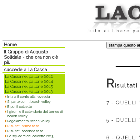
Home
Il Gruppo di Acquisto
Solidale - che ora non c'è
più
succede a La Cassa
La Cassa nel pallone 2016
R
La Cassa nel pallone 2014
isultat
La Cassa nel pallone 2015
La Cassa nel Pallone 2013
Inizia il conto alla rovescia
Si parte con il beach volley
7 -
QUELLI 
E poi il calcetto
I gironi e il calendario del torneo di
beach volley
5 -
QUELLI 
Regolamento beach volley
Risultati prima fase
Risultati seconda fase
Le squadre del calcetto 2013,
6 -
QUELLI 