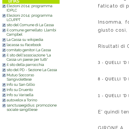
links
faticato di p
Elezioni 2014: programma
IDPLC
Elezioni 2014: programma
LCUPPT
Insomma, fo
sito del Comune di La Cassa
giusto così,
il comune gemellato: Llambi
Campbel
La Cassa su wikipedia
lacassa su Facebook
Risultati di
comitato genitori La Cassa
il sito dell'associazione 'La
Cassa un paese per tutti'
3 -
QUELLI 'D
il sito della parrocchia
sito del PD - Sezione La Cassa
Mutuo Soccorso
8 -
QUELLI 'D
Sangivolettese
Info su San Gillio
Info su Druento
Info su Varisella
1 -
QUELLI 'D 
autovelox a Torino
sanctusaegidius: promozione
sociale sangilliese
E' quindi ter
GIRONE A