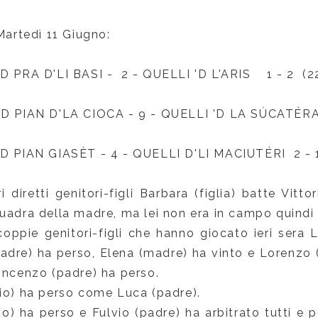
 Martedì 11 Giugno:
D PRA D'LI BASI - 2 - QUELLI 'D L'ARIS 1 - 2 (22
'D PIAN D'LA CIOCA - 9 - QUELLI 'D LA SÚCAT
É
RA
'D PIAN GIAS
È
T - 4 - QUELLI D'LI MACIUT
É
RI 2 - 
i diretti genitori-figli Barbara (figlia) batte Vitto
quadra della madre, ma lei non era in campo quindi
coppie genitori-figli che hanno giocato ieri sera 
adre) ha perso, Elena (madre) ha vinto e Lorenzo (f
Incenzo (padre) ha perso.
lio) ha perso come Luca (padre).
io) ha perso e Fulvio (padre) ha arbitrato tutti e 