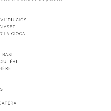
VI 'DIJ CI
Ó
S
GIAS
È
T
 D'LA CIOCA
I BASI
CIUT
É
RI
H
É
RE
IS
S
CAT
É
RA