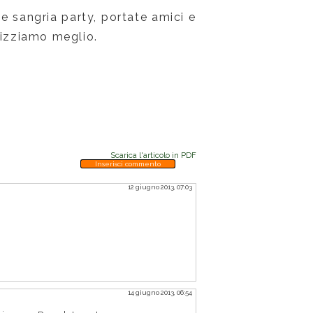
e sangria party, portate amici e
nizziamo meglio.
Scarica l'articolo in PDF
Inserisci commento
12 giugno 2013, 07:03
14 giugno 2013, 06:54