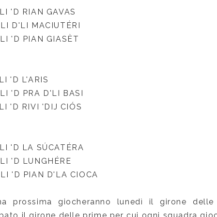
LI 'D RIAN GAVAS
LI D'LI MACIUT
É
RI
I 'D PIAN GIAS
È
T
LI 'D L'ARIS
I 'D PRA D'LI BASI
I 'D RIVI 'DIJ CI
Ó
S
LI 'D LA SÚCAT
É
RA
LI 'D LUNGH
É
RE
LI 'D PIAN D'LA CIOCA
a prossima giocheranno lunedì il girone delle 
ato il girone delle prime per cui ogni squadra gioc