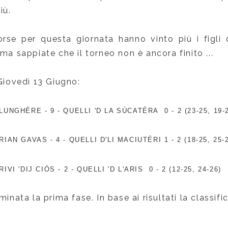
iù.
rse per questa giornata hanno vinto più i figli 
 ma sappiate che il torneo non è ancora finito ...
 Giovedì 13 Giugno:
 LUNGH
É
RE -
9 -
QUELLI 'D LA S
Ú
CAT
É
RA 0 - 2 (23-25, 19-
 RIAN GAVAS -
4 -
QUELLI D'LI MACIUT
É
RI 1 - 2 (18-25, 25-
RIVI 'DIJ CI
Ó
S -
2 -
QUELLI 'D L'ARIS 0 - 2 (12-25, 24-26)
minata la prima fase. In base ai risultati la classifi