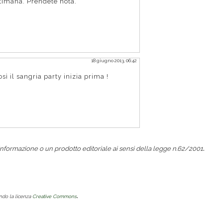
ettimana. Prendete nota.
18 giugno 2013, 06:42
così il sangria party inizia prima !
.
nformazione o un prodotto editoriale ai sensi della legge n.62/2001
.
ondo la licenza
Creative Commons