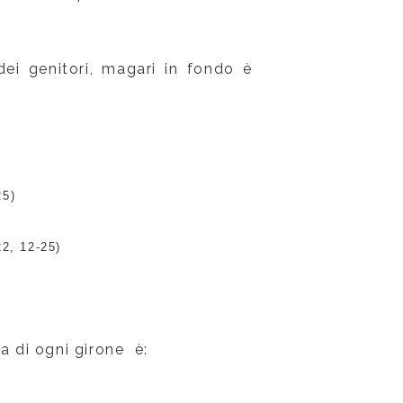
dei genitori, magari in fondo è
25)
22, 12-25)
ca di ogni girone è: