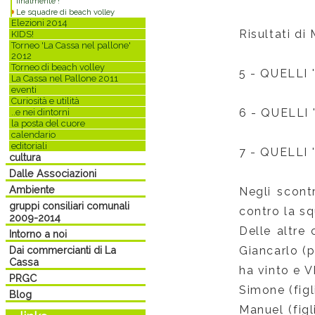
finalmente !
Le squadre di beach volley
Elezioni 2014
Risultati di
KIDS!
Torneo 'La Cassa nel pallone'
2012
Torneo di beach volley
5 -
QUELLI '
La Cassa nel Pallone 2011
eventi
Curiosità e utilità
6 -
QUELLI 
..e nei dintorni
la posta del cuore
calendario
editoriali
7 -
QUELLI 
cultura
Dalle Associazioni
Ambiente
Negli scontr
gruppi consiliari comunali
contro la s
2009-2014
Delle altre 
Intorno a noi
Dai commercianti di La
Giancarlo (p
Cassa
ha vinto e V
PRGC
Simone (fig
Blog
Manuel (figl