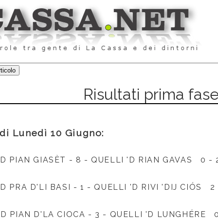
Risultati prima fas
i di Lunedì 10 Giugno:
'D PIAN GIAS
È
T -
8 -
QUELLI 'D RIAN GAVAS 0 - 2
'D PRA D'LI BASI -
1 -
QUELLI 'D RIVI 'DIJ CI
Ó
S 2 
'D PIAN D'LA CIOCA -
3 -
QUELLI 'D LUNGH
É
RE 0 