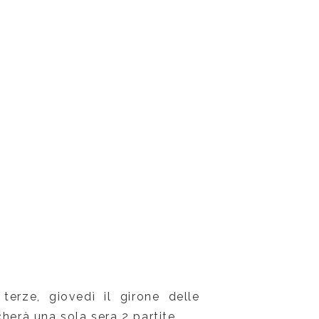
terze, giovedì il girone delle
herà una sola sera 2 partite.