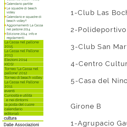
Calendario partite
Le squadre di beach
1-Club Las
volley
Calendario e squadre di
beach volley!!
Aggiornamenti La Cassa
2-Polideportiv
nel pallone 2014
Edizione 2014: info e
regolamenti
La Cassa nel pallone
3-Club Sa
2015
La Cassa nel Pallone
2013
Elezioni 2014
4-Centro 
KIDS!
Torneo 'La Cassa nel
pallone' 2012
Torneo di beach volley
5-Casa d
La Cassa nel Pallone
2011
eventi
Curiosità e utilità
..e nei dintorni
Girone B
la posta del cuore
calendario
editoriali
cultura
1-Agrupaci
Dalle Associazioni