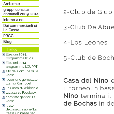
Ambiente
gruppi consiliari
2-Club de 
comunali 2009-2014
Intorno a noi
Dai commercianti di
3-Club De
La Cassa
PRGC
4-Los L
Blog
links
Elezioni 2014:
5-Club de
programma IDPLC
Elezioni 2014:
programma LCUPPT
sito del Comune di La
Cassa
Casa del Nino
il comune gemellato:
Llambi Campbel
il torneo.In bas
La Cassa su wikipedia
lacassa su Facebook
Nino
termina il
comitato genitori La
Cassa
de
Bochas
in d
il sito
dell'associazione 'La
Cassa un paese per