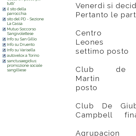
tutti'
Venerdì si decid
il sito della
Pertanto le part
parrocchia
sito del PD - Sezione
La Cassa
Mutuo Soccorso
Centro
Sangivolettese
Info su San Gillio
Leones 
Info su Druento
settimo posto
Info su Varisella
autovelox a Torino
sanctusaegidius:
promozione sociale
Club de 
sangilliese
Martin fi
posto
Club De Giubi
Campbell final
Agrupaci