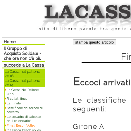
Home
Il Gruppo di
Acquisto Solidale -
Fi
che ora non c'è più
succede a La Cassa
La Cassa nel pallone
2016
E
La Cassa nel pallone
ccoci arrivati
2014
La Cassa Nel Pallone
2016
Le classifiche
Risultati finali
La Finale!!
seguenti:
Fase finale del torneo di
calcetto!!
Le squadre di calcetto
ed il calendario!!!
Girone A
Finali Beach Volley
Classifica beach volley