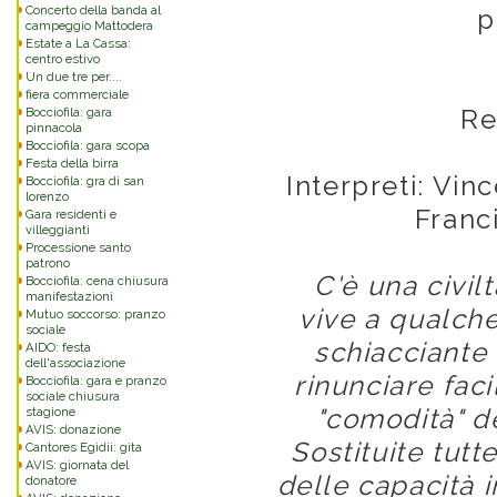
Concerto della banda al
p
campeggio Mattodera
Estate a La Cassa:
centro estivo
Un due tre per....
fiera commerciale
Re
Bocciofila: gara
pinnacola
Bocciofila: gara scopa
Festa della birra
Interpreti: Vi
Bocciofila: gra di san
lorenzo
Franc
Gara residenti e
villeggianti
Processione santo
patrono
C'è una civi
Bocciofila: cena chiusura
manifestazioni
vive a qualche
Mutuo soccorso: pranzo
sociale
schiacciante 
AIDO: festa
dell'associazione
rinunciare fac
Bocciofila: gara e pranzo
sociale chiusura
"comodità" d
stagione
AVIS: donazione
Sostituite tut
Cantores Egidii: gita
AVIS: giornata del
delle capacità i
donatore