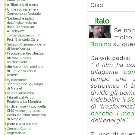
Ciao
m'illumino di meno
Un passo insieme -
Convegno 19 febbraio
"Le lunghe radici
italo
dell'Antisemitismo:
dalla Diaspora ad
Se non
Auschwitz"
conversazione con il
molto 
Prof. Giancarlo Clara
Bonino
su ques
Sabato 30 gennaio: Cena
di beneficenza
Fascismo e Resistenza:
Da wikipedia:
un volantino da
sottoscrivere
" il film ha c
dimissioni del direttore
dilagante
cor
di 'La Cassa voci e
notizie'
tempo una s
19 dicembre:
scambiamoci gli auguri
sottolinea il 
di Natale!
divide gli uomi
10 dicembre 2009 -
Filmati sul Parco
indebolire il
si
Regionale La Mandria
di "trasformaz
13 dicembre - I soci della
SMS vanno in gita ad
banche
, i
med
Aosta e ai suoi mercatini
di Natale
dell'energia."
parte il wiki sul sito!
Corso di Cucina
Vegetariana
E' uno di que