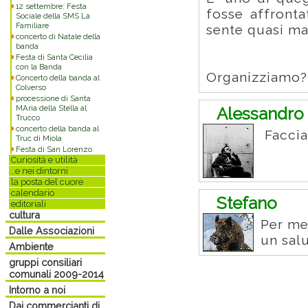
12 settembre: Festa
fosse affronta
Sociale della SMS La
Familiare
sente quasi mai
concerto di Natale della
banda
Festa di Santa Cecilia
con la Banda
Organizziamo?
Concerto della banda al
Colverso
processione di Santa
MAria della Stella al
Alessandro 
Trucco
concerto della banda al
Faccia
Truc di Miola
Festa di San Lorenzo
Curiosità e utilità
..e nei dintorni
la posta del cuore
calendario
Stefano
editoriali
cultura
Per me
Dalle Associazioni
un sal
Ambiente
gruppi consiliari
comunali 2009-2014
Intorno a noi
Dai commercianti di