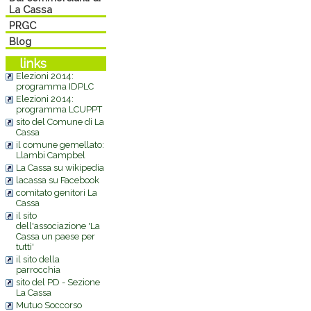
La Cassa
PRGC
Blog
links
Elezioni 2014:
programma IDPLC
Elezioni 2014:
programma LCUPPT
sito del Comune di La
Cassa
il comune gemellato:
Llambi Campbel
La Cassa su wikipedia
lacassa su Facebook
comitato genitori La
Cassa
il sito
dell'associazione 'La
Cassa un paese per
tutti'
il sito della
parrocchia
sito del PD - Sezione
La Cassa
Mutuo Soccorso