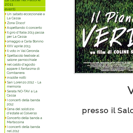
2011
eventi
Un sabato eccezionale a
La Cassa
Zona Disco!
Aspettando il concerto
Il giro d'Italia 2013 passa
per La Cassa
omaggio a Carla Bonino
XXV aprile 2013
Il voto in Val Ceronda
Spettacolo teatrale al
salone parrocchiale
nel caldo d'agosto
appare il fantasma di
Combanera
insolite notti
San Lorenzo 2012 - La
memoria
Serata NO-TAV a La
Cassa
I concerti della banda
2012
presso il Sa
Cena del solstizio
d'estate al Colverso
Concerto della banda a
Martassina
I concerti della banda
nel 2012