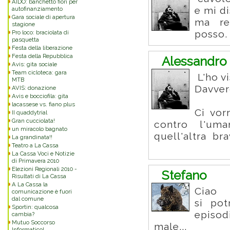
AIDO: banchetto fiori per
e mi d
autofinanziamento
Gara sociale di apertura
ma re
stagione
posso.
Pro loco: braciolata di
pasquetta
Festa della liberazione
Festa della Repubblica
Alessandro 
Avis: gita sociale
Team cicloteca: gara
L'ho vis
MTB
Davvero
AVIS: donazione
Avis e bocciofila: gita
lacassese vs. fiano plus
Ci vor
II quaddytrial
Gran cucciolata!
contro l'uma
un miracolo bagnato
quell'altra br
La grandinata!!
Teatro a La Cassa
La Cassa Voci e Notizie
di Primavera 2010
Elezioni Regionali 2010 -
Stefano
Risultati di La Cassa
A La Cassa la
Ciao
comunicazione è fuori
dal comune
si pot
Sportin: qualcosa
episod
cambia?
Mutuo Soccorso
male...
Informatico!