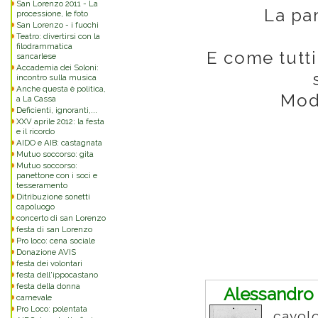
San Lorenzo 2011 - La
La par
processione, le foto
San Lorenzo - i fuochi
Teatro: divertirsi con la
filodrammatica
E come tutti
sancarlese
Accademia dei Soloni:
incontro sulla musica
Anche questa è politica,
Mode
a La Cassa
Deficienti, ignoranti,...
XXV aprile 2012: la festa
e il ricordo
AIDO e AIB: castagnata
Mutuo soccorso: gita
Mutuo soccorso:
panettone con i soci e
tesseramento
Ditribuzione sonetti
capoluogo
concerto di san Lorenzo
festa di san Lorenzo
Pro loco: cena sociale
Donazione AVIS
Commenti
festa dei volontari
festa dell'ippocastano
festa della donna
Alessandro 
carnevale
Pro Loco: polentata
cavolo