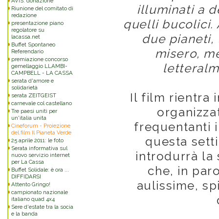
AVIS: donazione
illuminati a d
Riunione del comitato di
redazione
quelli bucolici.
presentazione piano
regolatore su
due pianeti,
lacassa.net
Buffet Spontaneo
misero, m
Referendario
premiazione concorso
letteral
gemellaggio LLAMBI-
CAMPBELL - LA CASSA
serata d'amore e
solidarietà
Il film rientr
serata ZEITGEIST
carnevale col castellano
organizza
Tre paesi uniti per
un'italia unita
frequentanti i
Cineforum - Proiezione
del film Il Pianeta Verde
questa sett
25 aprile 2011: le foto
Serata informativa sul
introdurrà la
nuovo servizio internet
per La Cassa
che, in par
Buffet Solidale: è ora ...
DIFFIDARSI
aulissime, sp
Attento Gringo!
campionato nazionale
italiano quad 4x4
Sere d'estate tra la socia
e la banda