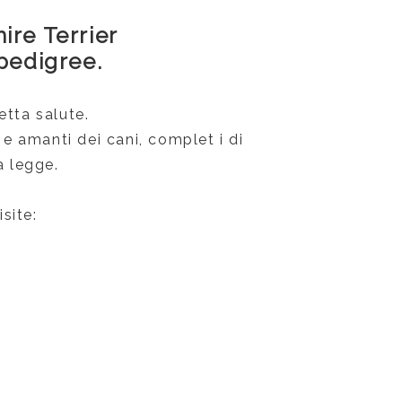
ire Terrier
 pedigree.
etta salute.
e amanti dei cani, complet i di
a legge.
site: