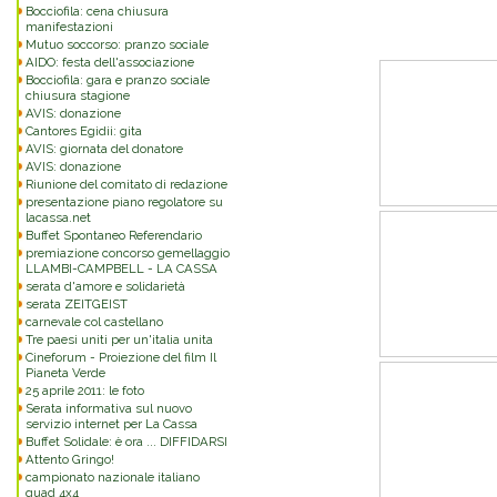
Bocciofila: cena chiusura
manifestazioni
Mutuo soccorso: pranzo sociale
AIDO: festa dell'associazione
Bocciofila: gara e pranzo sociale
chiusura stagione
AVIS: donazione
Cantores Egidii: gita
AVIS: giornata del donatore
AVIS: donazione
Riunione del comitato di redazione
presentazione piano regolatore su
lacassa.net
Buffet Spontaneo Referendario
premiazione concorso gemellaggio
LLAMBI-CAMPBELL - LA CASSA
serata d'amore e solidarietà
serata ZEITGEIST
carnevale col castellano
Tre paesi uniti per un'italia unita
Cineforum - Proiezione del film Il
Pianeta Verde
25 aprile 2011: le foto
Serata informativa sul nuovo
servizio internet per La Cassa
Buffet Solidale: è ora ... DIFFIDARSI
Attento Gringo!
campionato nazionale italiano
quad 4x4