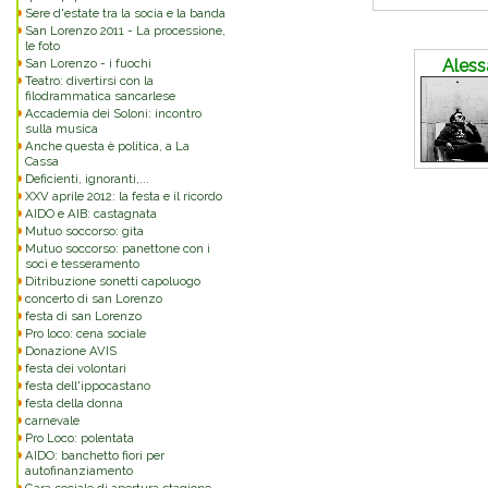
Sere d'estate tra la socia e la banda
Commenti
San Lorenzo 2011 - La processione,
le foto
San Lorenzo - i fuochi
Aless
Teatro: divertirsi con la
filodrammatica sancarlese
Accademia dei Soloni: incontro
sulla musica
Anche questa è politica, a La
Cassa
Deficienti, ignoranti,...
XXV aprile 2012: la festa e il ricordo
AIDO e AIB: castagnata
Mutuo soccorso: gita
Mutuo soccorso: panettone con i
soci e tesseramento
Ditribuzione sonetti capoluogo
concerto di san Lorenzo
festa di san Lorenzo
Pro loco: cena sociale
Donazione AVIS
festa dei volontari
festa dell'ippocastano
festa della donna
carnevale
Pro Loco: polentata
AIDO: banchetto fiori per
autofinanziamento