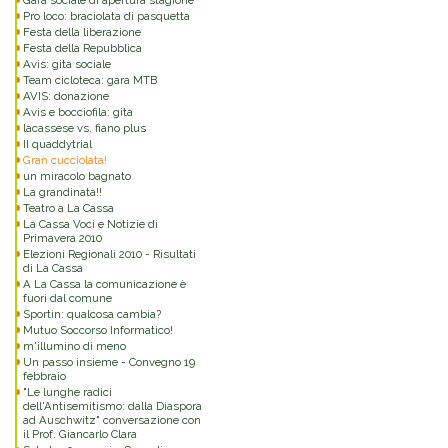
Gara sociale di apertura stagione
Pro loco: braciolata di pasquetta
Festa della liberazione
Festa della Repubblica
Avis: gita sociale
Team cicloteca: gara MTB
AVIS: donazione
Avis e bocciofila: gita
lacassese vs. fiano plus
II quaddytrial
Gran cucciolata!
un miracolo bagnato
La grandinata!!
Teatro a La Cassa
La Cassa Voci e Notizie di
Primavera 2010
Elezioni Regionali 2010 - Risultati
di La Cassa
A La Cassa la comunicazione è
fuori dal comune
Sportin: qualcosa cambia?
Mutuo Soccorso Informatico!
m'illumino di meno
Un passo insieme - Convegno 19
febbraio
"Le lunghe radici
dell'Antisemitismo: dalla Diaspora
ad Auschwitz" conversazione con
il Prof. Giancarlo Clara