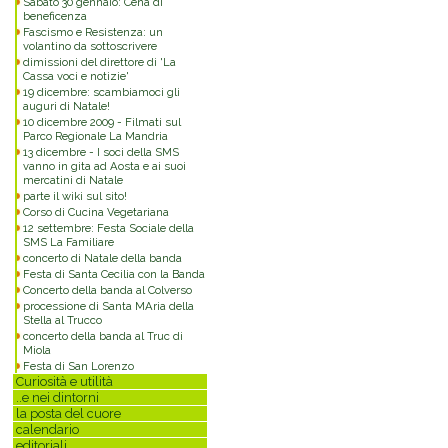
Sabato 30 gennaio: Cena di
beneficenza
Fascismo e Resistenza: un
volantino da sottoscrivere
dimissioni del direttore di 'La
Cassa voci e notizie'
19 dicembre: scambiamoci gli
auguri di Natale!
10 dicembre 2009 - Filmati sul
Parco Regionale La Mandria
13 dicembre - I soci della SMS
vanno in gita ad Aosta e ai suoi
mercatini di Natale
parte il wiki sul sito!
Corso di Cucina Vegetariana
12 settembre: Festa Sociale della
SMS La Familiare
concerto di Natale della banda
Festa di Santa Cecilia con la Banda
Concerto della banda al Colverso
processione di Santa MAria della
Stella al Trucco
concerto della banda al Truc di
Miola
Festa di San Lorenzo
Curiosità e utilità
..e nei dintorni
la posta del cuore
calendario
editoriali