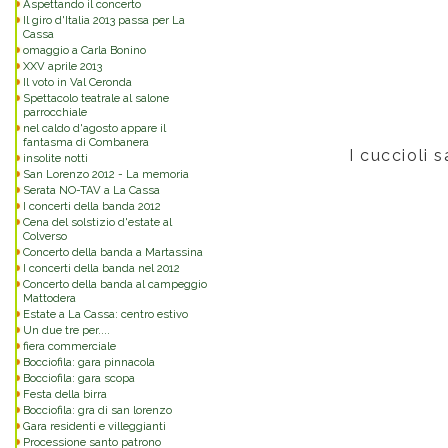
Aspettando il concerto
Il giro d'Italia 2013 passa per La
Cassa
omaggio a Carla Bonino
XXV aprile 2013
Il voto in Val Ceronda
Spettacolo teatrale al salone
parrocchiale
nel caldo d'agosto appare il
fantasma di Combanera
I cuccioli 
insolite notti
San Lorenzo 2012 - La memoria
Serata NO-TAV a La Cassa
I concerti della banda 2012
Cena del solstizio d'estate al
Colverso
Concerto della banda a Martassina
I concerti della banda nel 2012
Concerto della banda al campeggio
Mattodera
Estate a La Cassa: centro estivo
Un due tre per....
fiera commerciale
Bocciofila: gara pinnacola
Bocciofila: gara scopa
Festa della birra
Bocciofila: gra di san lorenzo
Gara residenti e villeggianti
Processione santo patrono