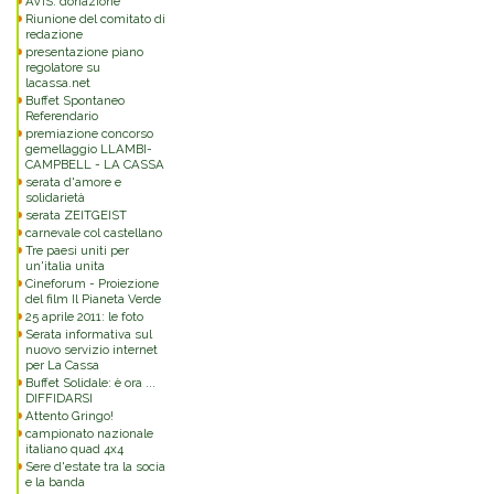
AVIS: donazione
Riunione del comitato di
redazione
presentazione piano
regolatore su
lacassa.net
Buffet Spontaneo
Referendario
premiazione concorso
gemellaggio LLAMBI-
CAMPBELL - LA CASSA
serata d'amore e
solidarietà
serata ZEITGEIST
carnevale col castellano
Tre paesi uniti per
un'italia unita
Cineforum - Proiezione
del film Il Pianeta Verde
25 aprile 2011: le foto
Serata informativa sul
nuovo servizio internet
per La Cassa
Buffet Solidale: è ora ...
DIFFIDARSI
Attento Gringo!
campionato nazionale
italiano quad 4x4
Sere d'estate tra la socia
e la banda