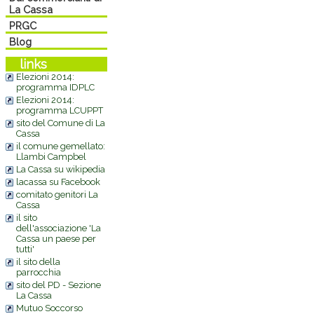
La Cassa
PRGC
Blog
links
Elezioni 2014:
programma IDPLC
Elezioni 2014:
programma LCUPPT
sito del Comune di La
Cassa
il comune gemellato:
Llambi Campbel
La Cassa su wikipedia
lacassa su Facebook
comitato genitori La
Cassa
il sito
dell'associazione 'La
Cassa un paese per
tutti'
il sito della
parrocchia
sito del PD - Sezione
La Cassa
Mutuo Soccorso