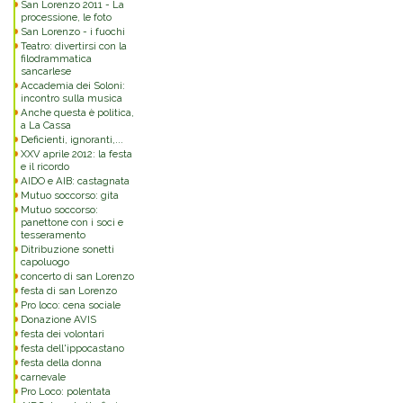
San Lorenzo 2011 - La
processione, le foto
San Lorenzo - i fuochi
Teatro: divertirsi con la
filodrammatica
sancarlese
Accademia dei Soloni:
incontro sulla musica
Anche questa è politica,
a La Cassa
Deficienti, ignoranti,...
XXV aprile 2012: la festa
e il ricordo
AIDO e AIB: castagnata
Mutuo soccorso: gita
Mutuo soccorso:
panettone con i soci e
tesseramento
Ditribuzione sonetti
capoluogo
concerto di san Lorenzo
festa di san Lorenzo
Pro loco: cena sociale
Donazione AVIS
festa dei volontari
festa dell'ippocastano
festa della donna
carnevale
Pro Loco: polentata