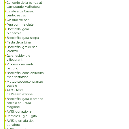
Concerto della banda al
campeggio Mattodera
Estate a La Cassa:
centro estivo
Un due tre per....
fiera commerciale
Bocciofila: gara
pinnacola
Bocciofila: gara scopa
Festa della birra
Bocciofila: gra di san
lorenzo
Gara residenti e
villeggianti
Processione santo
patrono
Bocciofila: cena chiusura
manifestazioni
Mutuo soccorso: pranzo
sociale
AIDO: festa
dell'associazione
Bocciofila: gara e pranzo
sociale chiusura
stagione
AVIS: donazione
Cantores Egidii: gita
AVIS: giornata del
donatore