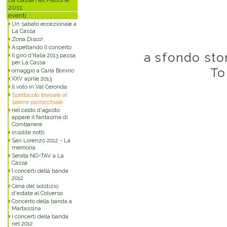
2011
eventi
Un sabato eccezionale a
La Cassa
Zona Disco!
Aspettando il concerto
a sfondo sto
Il giro d'Italia 2013 passa
per La Cassa
To
omaggio a Carla Bonino
XXV aprile 2013
Il voto in Val Ceronda
Spettacolo teatrale al
salone parrocchiale
nel caldo d'agosto
appare il fantasma di
Combanera
insolite notti
San Lorenzo 2012 - La
memoria
Serata NO-TAV a La
Cassa
I concerti della banda
2012
Cena del solstizio
d'estate al Colverso
Concerto della banda a
Martassina
I concerti della banda
nel 2012