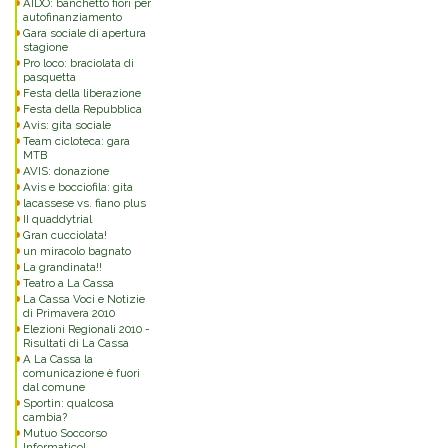
AIDO: banchetto fiori per
autofinanziamento
Gara sociale di apertura
stagione
Pro loco: braciolata di
pasquetta
Festa della liberazione
Festa della Repubblica
Avis: gita sociale
Team cicloteca: gara
MTB
AVIS: donazione
Avis e bocciofila: gita
lacassese vs. fiano plus
II quaddytrial
Gran cucciolata!
un miracolo bagnato
La grandinata!!
Teatro a La Cassa
La Cassa Voci e Notizie
di Primavera 2010
Elezioni Regionali 2010 -
Risultati di La Cassa
A La Cassa la
comunicazione è fuori
dal comune
Sportin: qualcosa
cambia?
Mutuo Soccorso
Informatico!