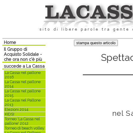
Home
Il Gruppo di
Acquisto Solidale -
Spettac
che ora non c'è più
succede a La Cassa
La Cassa nel pallone
2016
La Cassa nel pallone
2014
La Cassa nel pallone
2015
La Cassa nel Pallone
2013
Elezioni 2014
nel S
KIDS!
Torneo 'La Cassa nel
pallone' 2012
Torneo di beach volley
La Cassa nel Pallone