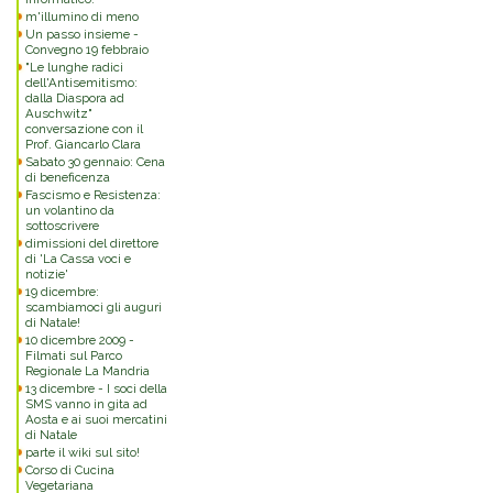
m'illumino di meno
Un passo insieme -
Convegno 19 febbraio
"Le lunghe radici
dell'Antisemitismo:
dalla Diaspora ad
Auschwitz"
conversazione con il
Prof. Giancarlo Clara
Sabato 30 gennaio: Cena
di beneficenza
Fascismo e Resistenza:
un volantino da
sottoscrivere
dimissioni del direttore
di 'La Cassa voci e
notizie'
19 dicembre:
scambiamoci gli auguri
di Natale!
10 dicembre 2009 -
Filmati sul Parco
Regionale La Mandria
13 dicembre - I soci della
SMS vanno in gita ad
Aosta e ai suoi mercatini
di Natale
parte il wiki sul sito!
Corso di Cucina
Vegetariana