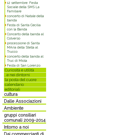
12 settembre: Festa
Sociale della SMS La
Familiare
concerto di Natale della
banda
Festa di Santa Cecilia
con la Banda
Concerto della banda al
Colverso
processione di Santa
MAria della Stella al
Trucco
concerto della banda al
Truc di Miola
Festa di San Lorenzo
Curiosità e utilità
..e nei dintorni
la posta del cuore
calendario
editoriali
cultura
Dalle Associazioni
Ambiente
gruppi consiliari
comunali 2009-2014
Intorno a noi
Dai commercianti di