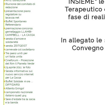
INSIEME” le
AVIS: donazione
Riunione del comitato di
redazione
Terapeutico 
presentazione piano
regolatore su
fase di real
lacassa.net
Buffet Spontaneo
Referendario
premiazione concorso
gemellaggio LLAMBI-
CAMPBELL - LA CASSA
In allegato le
serata d'amore e
solidarietà
serata ZEITGEIST
Convegno e
carnevale col castellano
Tre paesi uniti per
un'italia unita
Cineforum - Proiezione
del film Il Pianeta Verde
25 aprile 2011: le foto
Serata informativa sul
nuovo servizio internet
per La Cassa
Buffet Solidale: è ora ...
DIFFIDARSI
Attento Gringo!
campionato nazionale
italiano quad 4x4
Sere d'estate tra la socia
e la banda