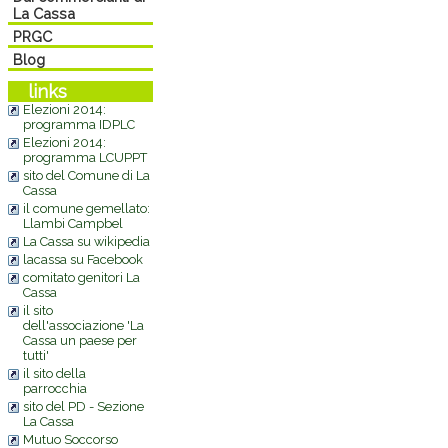
La Cassa
PRGC
Blog
links
Elezioni 2014:
programma IDPLC
Elezioni 2014:
programma LCUPPT
sito del Comune di La
Cassa
il comune gemellato:
Llambi Campbel
La Cassa su wikipedia
lacassa su Facebook
comitato genitori La
Cassa
il sito
dell'associazione 'La
Cassa un paese per
tutti'
il sito della
parrocchia
sito del PD - Sezione
La Cassa
Mutuo Soccorso