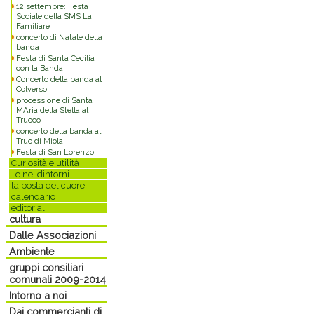
12 settembre: Festa
Sociale della SMS La
Familiare
concerto di Natale della
banda
Festa di Santa Cecilia
con la Banda
Concerto della banda al
Colverso
processione di Santa
MAria della Stella al
Trucco
concerto della banda al
Truc di Miola
Festa di San Lorenzo
Curiosità e utilità
..e nei dintorni
la posta del cuore
calendario
editoriali
cultura
Dalle Associazioni
Ambiente
gruppi consiliari
comunali 2009-2014
Intorno a noi
Dai commercianti di