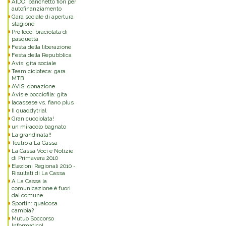
AIDO: banchetto fiori per
autofinanziamento
Gara sociale di apertura
stagione
Pro loco: braciolata di
pasquetta
Festa della liberazione
Festa della Repubblica
Avis: gita sociale
Team cicloteca: gara
MTB
AVIS: donazione
Avis e bocciofila: gita
lacassese vs. fiano plus
II quaddytrial
Gran cucciolata!
un miracolo bagnato
La grandinata!!
Teatro a La Cassa
La Cassa Voci e Notizie
di Primavera 2010
Elezioni Regionali 2010 -
Risultati di La Cassa
A La Cassa la
comunicazione è fuori
dal comune
Sportin: qualcosa
cambia?
Mutuo Soccorso
Informatico!