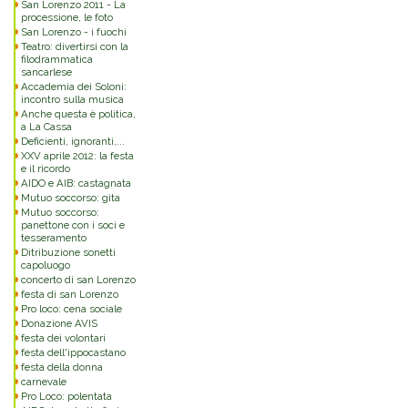
San Lorenzo 2011 - La
processione, le foto
San Lorenzo - i fuochi
Teatro: divertirsi con la
filodrammatica
sancarlese
Accademia dei Soloni:
incontro sulla musica
Anche questa è politica,
a La Cassa
Deficienti, ignoranti,...
XXV aprile 2012: la festa
e il ricordo
AIDO e AIB: castagnata
Mutuo soccorso: gita
Mutuo soccorso:
panettone con i soci e
tesseramento
Ditribuzione sonetti
capoluogo
concerto di san Lorenzo
festa di san Lorenzo
Pro loco: cena sociale
Donazione AVIS
festa dei volontari
festa dell'ippocastano
festa della donna
carnevale
Pro Loco: polentata