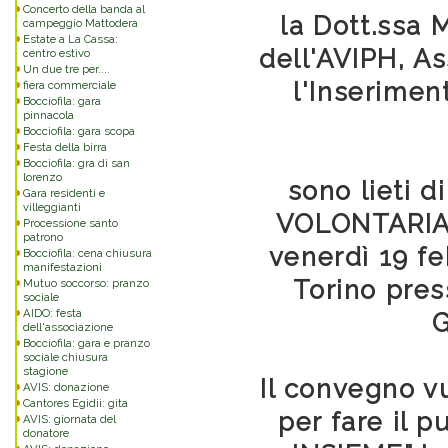
Concerto della banda al
la Dott.ssa 
campeggio Mattodera
Estate a La Cassa:
dell'AVIPH, As
centro estivo
Un due tre per....
l'Inserimen
fiera commerciale
Bocciofila: gara
pinnacola
Bocciofila: gara scopa
Festa della birra
Bocciofila: gra di san
lorenzo
sono lieti d
Gara residenti e
villeggianti
VOLONTARIAT
Processione santo
patrono
venerdì 19 fe
Bocciofila: cena chiusura
manifestazioni
Torino presso
Mutuo soccorso: pranzo
sociale
AIDO: festa
G
dell'associazione
Bocciofila: gara e pranzo
sociale chiusura
stagione
Il convegno v
AVIS: donazione
Cantores Egidii: gita
per fare il 
AVIS: giornata del
donatore