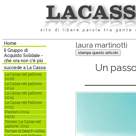
Home
laura martinotti
Il Gruppo di
Acquisto Solidale -
che ora non c'è più
Un passo
succede a La Cassa
La Cassa nel pallone
2016
La Cassa nel pallone
2014
La Cassa nel pallone
2015
La Cassa nel Pallone
2013
Elezioni 2014
KIDS!
Torneo 'La Cassa nel
pallone' 2012
Torneo di beach volley
La Cassa nel Pallone