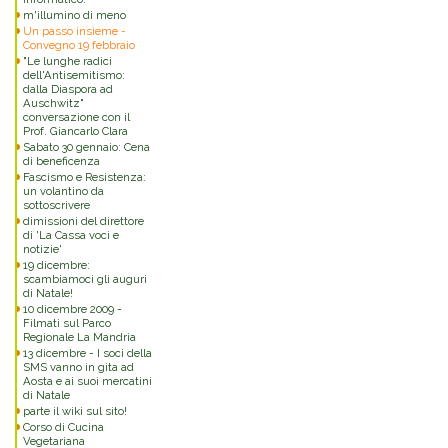
m'illumino di meno
Un passo insieme -
Convegno 19 febbraio
"Le lunghe radici
dell'Antisemitismo:
dalla Diaspora ad
Auschwitz"
conversazione con il
Prof. Giancarlo Clara
Sabato 30 gennaio: Cena
di beneficenza
Fascismo e Resistenza:
un volantino da
sottoscrivere
dimissioni del direttore
di 'La Cassa voci e
notizie'
19 dicembre:
scambiamoci gli auguri
di Natale!
10 dicembre 2009 -
Filmati sul Parco
Regionale La Mandria
13 dicembre - I soci della
SMS vanno in gita ad
Aosta e ai suoi mercatini
di Natale
parte il wiki sul sito!
Corso di Cucina
Vegetariana