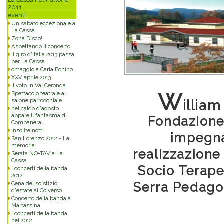
2011
eventi
Un sabato eccezionale a
La Cassa
Zona Disco!
Aspettando il concerto
Il giro d'Italia 2013 passa
per La Cassa
omaggio a Carla Bonino
XXV aprile 2013
Il voto in Val Ceronda
W
Spettacolo teatrale al
salone parrocchiale
illiam
nel caldo d'agosto
appare il fantasma di
Fondazione
Combanera
insolite notti
impegna
San Lorenzo 2012 - La
memoria
realizzazione 
Serata NO-TAV a La
Cassa
Socio Terape
I concerti della banda
2012
Serra Pedago
Cena del solstizio
d'estate al Colverso
Concerto della banda a
Martassina
I concerti della banda
nel 2012