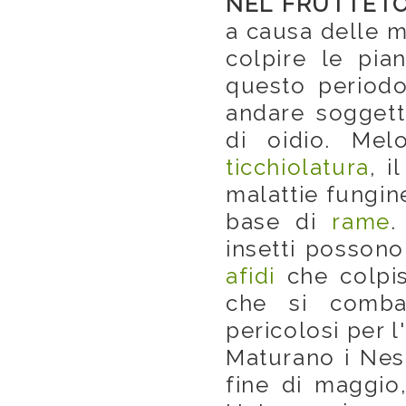
NEL FRUTTET
a causa delle m
colpire le pian
questo periodo
andare soggett
di oidio. Mel
ticchiolatura
, i
malattie fungin
base di
rame
.
insetti possono
afidi
che colpis
che si combat
pericolosi per 
Maturano i Nesp
fine di maggio,