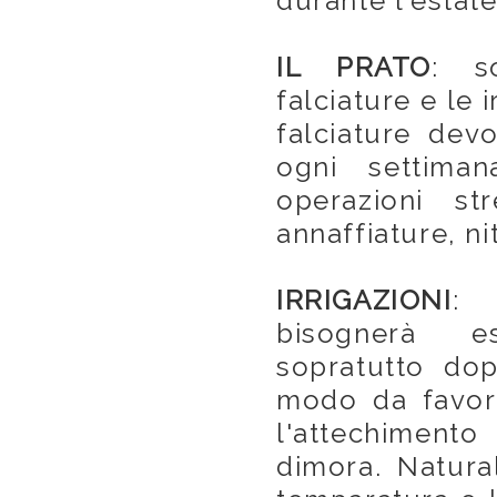
durante l'estate
IL PRATO
: s
falciature e le i
falciature dev
ogni settima
operazioni s
annaffiature, ni
IRRIGAZIONI
: 
bisognerà es
sopratutto dop
modo da favor
l'attechimento
dimora. Natura