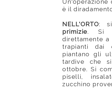
Un'operazione d
è il diradament
NELL'ORTO
: s
primizie
. Si 
direttamente a 
trapianti dai
piantano gli u
tardive che s
ottobre. Si com
piselli, insa
zucchino proven