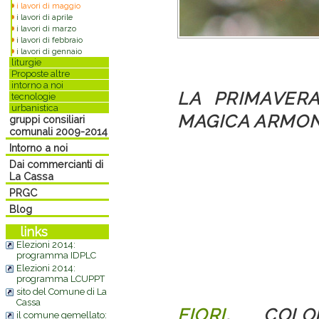
i lavori di maggio
i lavori di aprile
i lavori di marzo
i lavori di febbraio
i lavori di gennaio
liturgie
Proposte altre
intorno a noi
LA PRIMAVER
tecnologie
urbanistica
MAGICA ARMON
gruppi consiliari
comunali 2009-2014
Intorno a noi
Dai commercianti di
La Cassa
PRGC
Blog
links
Elezioni 2014:
programma IDPLC
Elezioni 2014:
programma LCUPPT
sito del Comune di La
Cassa
FIORI
, COLOR
il comune gemellato: