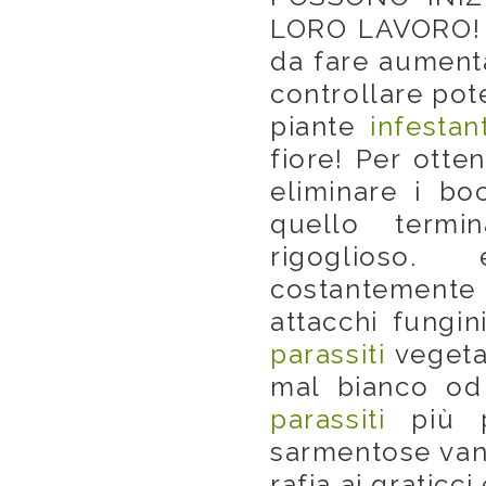
LORO LAVORO! I
da fare aumenta
controllare pote
piante
infestant
fiore! Per otte
eliminare i bo
quello termi
rigoglioso. 
costantemen
attacchi fungini
parassiti
vegetal
mal bianco od
parassiti
più p
sarmentose vann
rafia ai graticci