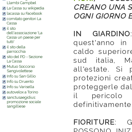
Llambi Campbel
CREANO UNA S
La Cassa su wikipedia
lacassa su Facebook
OGNI GIORNO 
comitato genitori La
Cassa
il sito
IN GIARDINO
dell'associazione 'La
Cassa un paese per
quest'anno in 
tutti'
il sito della
caldo superior
parrocchia
sito del PD - Sezione
sud italia, 
La Cassa
Mutuo Soccorso
all'estate. Si
Sangivolettese
protezioni cre
Info su San Gillio
Info su Druento
proteggerle dal
Info su Varisella
autovelox a Torino
il pericolo
sanctusaegidius:
promozione sociale
definitivamente
sangilliese
FIORITURE
: G
POSSONO INIZ