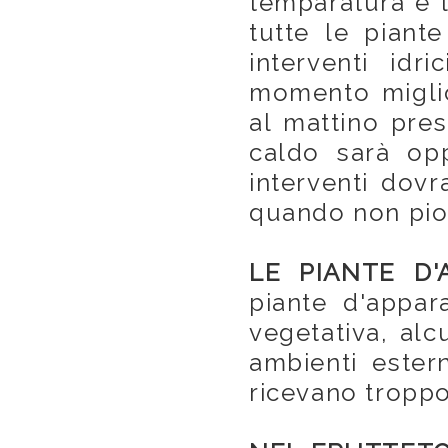
temparatura e l
tutte le piant
interventi idri
momento miglio
al mattino pres
caldo sarà opp
interventi dovr
quando non pio
LE PIANTE D
piante d'appar
vegetativa, al
ambienti ester
ricevano troppo