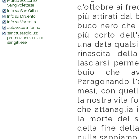
Mutuo Soccorso
d'ottobre ai fr
Sangivolettese
Info su San Gillio
più attirati dal
Info su Druento
Info su Varisella
buco nero che è 
autovelox a Torino
più corto dell
sanctusaegidius:
promozione sociale
una data quals
sangilliese
rinascita del
lasciarsi perm
buio che av
Paragonando l'a
mesi, con quell
la nostra vita f
che attanaglia 
la morte del 
della fine della
nulla sappiamo