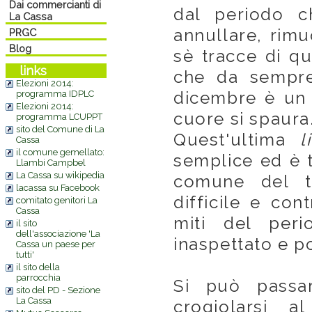
Dai commercianti di
dal periodo c
La Cassa
annullare, rim
PRGC
Blog
sè tracce di qu
links
che da sempre
Elezioni 2014:
dicembre è un v
programma IDPLC
Elezioni 2014:
cuore si spaura
programma LCUPPT
sito del Comune di La
Quest'ultima
l
Cassa
il comune gemellato:
semplice ed è t
Llambi Campbel
La Cassa su wikipedia
comune del t
lacassa su Facebook
difficile e con
comitato genitori La
Cassa
miti del per
il sito
dell'associazione 'La
inaspettato e p
Cassa un paese per
tutti'
il sito della
parrocchia
Si può passar
sito del PD - Sezione
La Cassa
crogiolarsi 