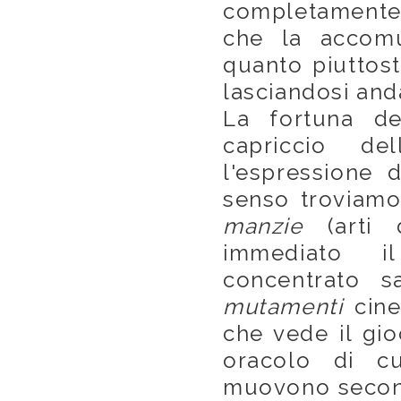
completamente
che la acco
quanto piuttost
lasciandosi anda
La fortuna de
capriccio d
l'espressione 
senso troviamo
manzie
(arti d
immediato i
concentrato s
mutamenti
cine
che vede il gio
oracolo di c
muovono secondo