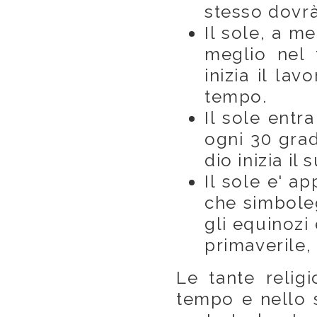
stesso dovrà
Il sole, a m
meglio nel t
inizia il la
tempo.
Il sole entr
ogni 30 gradi
dio inizia il
Il sole e' a
che simboleg
gli equinozi
primaverile,
Le tante relig
tempo e nello 