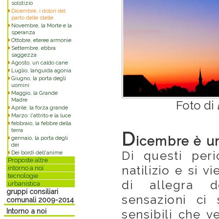
solstizio
Dicembre, i dolori del
parto delle stelle
Novembre, la Morte e la
speranza
Ottobre, eteree armonie
Settembre, ebbra
saggezza
Agosto, un caldo cane
Luglio, languida agonia
Giugno, la porta degli
uomini
Maggio, la Grande
Madre
Foto di
Aprile, la forza grande
Marzo: l'attrito e la luce
febbraio, la febbre della
terra
D
icembre è un
gennaio, la porta degli
dei
Di questi peri
Dei bordi dell'anime
Proposte altre
natilizio e si v
intorno a noi
tecnologie
di allegra d
urbanistica
gruppi consiliari
sensazioni ci
comunali 2009-2014
Intorno a noi
sensibili che 