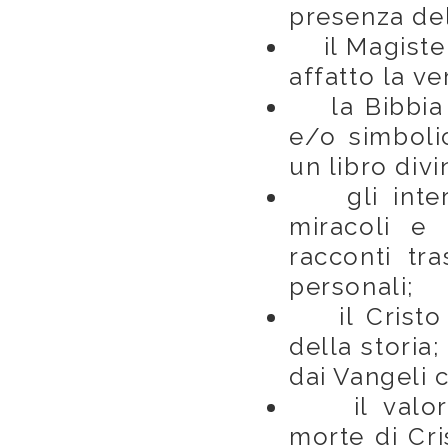
presenza del
il Magister
affatto la ve
la Bibbia è
e/o simboli
un libro div
gli interve
miracoli e
racconti tra
personali;
il Cristo 
della storia;
dai Vangeli 
il valore 
morte di Cri