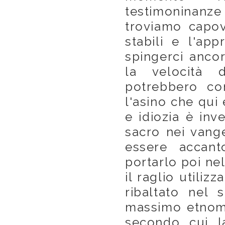
testimoninanze 
troviamo capo
stabili e l'ap
spingerci anco
la velocità 
potrebbero con
l'asino che qui
e idiozia è inv
sacro nei vange
essere accan
portarlo poi ne
il raglio utili
ribaltato nel 
massimo etnomu
secondo cui la