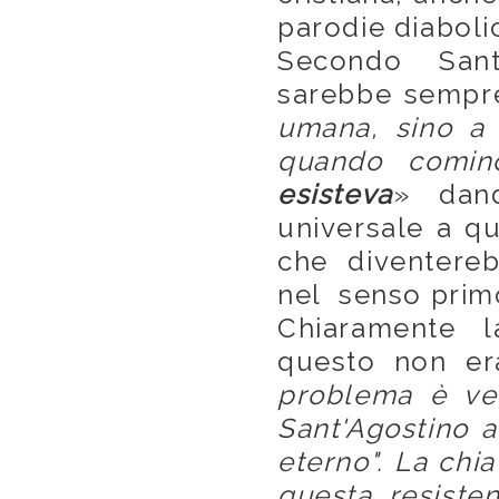
parodie diaboli
Secondo Sant
sarebbe sempre
umana, sino a 
quando cominc
esisteva
» dan
universale a qu
che diventere
nel senso primo
Chiaramente l
questo non er
problema è ve
Sant'Agostino a 
eterno". La chi
questa resisten