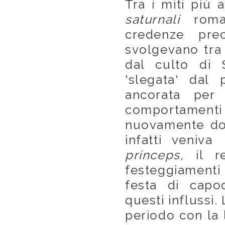
Tra i miti più 
saturnali
roman
credenze pre
svolgevano tra 
dal culto di 
'slegata' dal
ancorata per 
comportamenti
nuovamente dop
infatti veniva
princeps
, il 
festeggiamenti 
festa di capo
questi influssi
periodo con la 