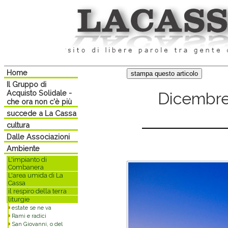
Home
Il Gruppo di
Acquisto Solidale -
Dicembre,
che ora non c'è più
succede a La Cassa
cultura
Dalle Associazioni
Ambiente
L'impianto di
Combanera
L'area umida di La
Cassa
il respiro della terra
liturgie
estate se ne va
Rami e radici
San Giovanni, o del