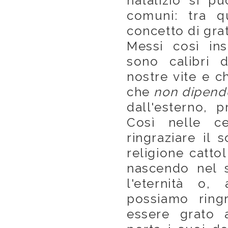
natalizio si pu
comuni: tra q
concetto di grat
Messi così ins
sono calibri 
nostre vite e c
che
non dipend
dall'esterno, 
Così nelle c
ringraziare il 
religione catto
nascendo nel s
l'eternità o,
possiamo ring
essere grato