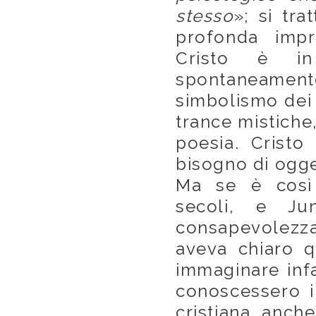
stesso
»; si tra
profonda impre
Cristo è in
spontaneamen
simbolismo dei s
trance mistiche,
poesia. Cristo
bisogno di ogget
Ma se è così 
secoli, e Ju
consapevolez
aveva chiaro 
immaginare infa
conoscessero i 
cristiana, anch