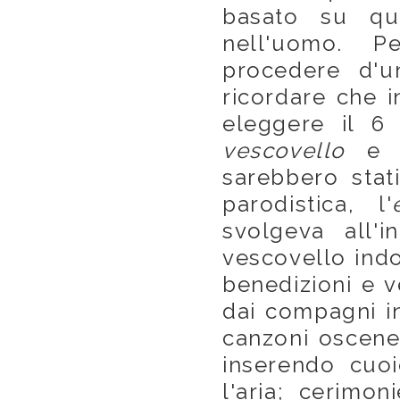
basato su qua
nell'uomo. P
procedere d'u
ricordare che 
eleggere il 6 
vescovello
e i
sarebbero stat
parodistica, l'
svolgeva all'
vescovello indo
benedizioni e v
dai compagni i
canzoni oscene,
inserendo cuo
l'aria; cerimon