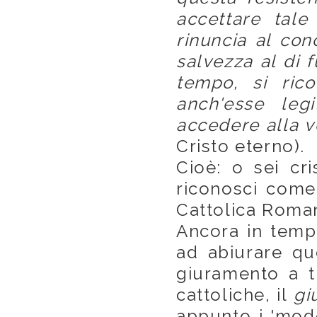
accettare tale
rinuncia al con
salvezza al di f
tempo, si rico
anch'esse legi
accedere alla ve
Cristo eterno).
Cioè: o sei cri
riconosci come 
Cattolica Romana
Ancora in tempi
ad abiurare qu
giuramento a tu
cattoliche, il
gi
appunto i 'mod