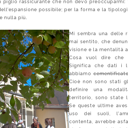
n piglio rassicurante che non devo preoccuparmi:
ell'espansione possibile; per la forma e la tipolog
e nulla più.
Mi sembra una delle r
mai sentito, che denun
visione e la mentalità 
Cosa vuol dire che '
Significa che dati i l
abbiamo
cementificat
Cioè non sono stati gl
definire una modali
territorio, sono state l
Se queste ultime avess
uso dei suoli, l'am
contenta, avrebbe asfa