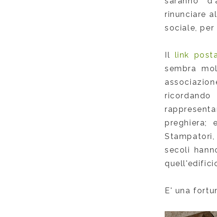
saranno d
rinunciare a
sociale, per
Il
link post
sembra mol
associazio
ricordando
rappresenta
preghiera; 
Stampatori, 
secoli hanno
quell'edifici
E' una fortu