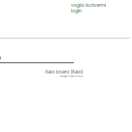
voglio iscrivermi
login
o
italo losero [italo]
Google+ Italo Losero