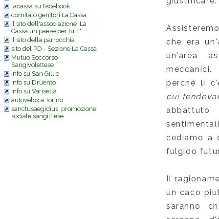
giustificare.
lacassa su Facebook
comitato genitori La Cassa
il sito dell'associazione 'La
Assisteremo
Cassa un paese per tutti'
il sito della parrocchia
che era un'
sito del PD - Sezione La Cassa
un'area a
Mutuo Soccorso
Sangivolettese
meccanici.
Info su San Gillio
perchè lì c'
Info su Druento
Info su Varisella
cui tendeva
autovelox a Torino
sanctusaegidius: promozione
abbattuto
sociale sangilliese
sentimentali
cediamo a q
fulgido fut
Il ragionam
un caco piut
saranno chi