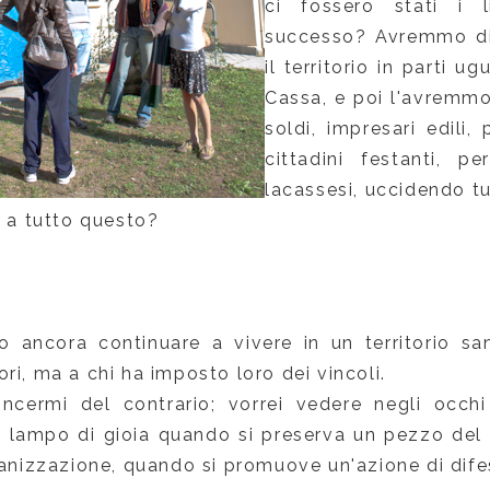
ci fossero stati i l
successo? Avremmo div
il territorio in parti u
Cassa, e poi l'avremmo
soldi, impresari edili, 
cittadini festanti, p
lacassesi, uccidendo tu
e a tutto questo?
 ancora continuare a vivere in un territorio s
ri, ma a chi ha imposto loro dei vincoli.
incermi del contrario; vorrei vedere negli occhi 
n lampo di gioia quando si preserva un pezzo del t
banizzazione, quando si promuove un'azione di difes