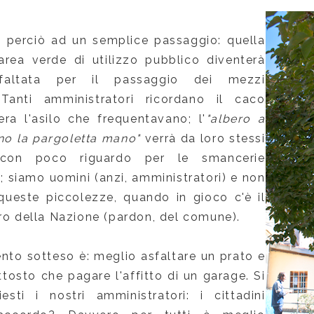
 perciò ad un semplice passaggio: quella
area verde di utilizzo pubblico diventerà
sfaltata per il passaggio dei mezzi
 Tanti amministratori ricordano il caco
era l'asilo che frequentavano; l'
"albero a
no la pargoletta mano"
verrà da loro stessi
 con poco riguardo per le smancerie
; siamo uomini (anzi, amministratori) e non
ueste piccolezze, quando in gioco c'è il
uro della Nazione (pardon, del comune).
ento sotteso è: meglio asfaltare un prato e
tosto che pagare l'affitto di un garage. Si
esti i nostri amministratori: i cittadini