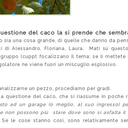
uestione del caco la si prende che sembr
o sia una cosa grande, di quelle che danno da pen
nti di Alessandro, Floriana, Laura, Mati su questo
gruppo lcuppt focalizzano il tema; se li mettete
golatore ne viene fuori un miscuglio esplosivo.
analizzarne un pezzo, procediamo per gradi.
la questione del caco, che si riassume in poche r
sto ad un garage (o meglio, al suo ingresso) per
e non possono più stare dove sono si asfalta il co
Se le cose stanno così, sono relativamente sem