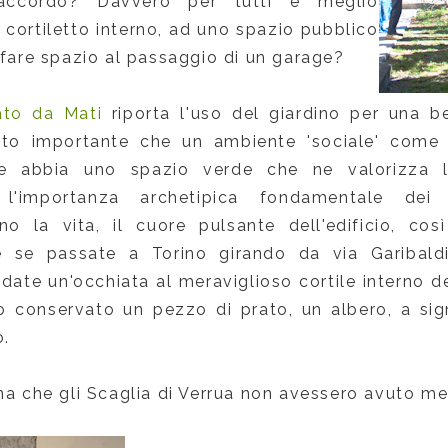
'accordo? Davvero per tutti è meglio
l cortiletto interno, ad uno spazio pubblico
 fare spazio al passaggio di un garage?
ato da Mati
riporta l'uso del giardino per una b
to importante che un ambiente 'sociale' come 
ne abbia uno spazio verde che ne valorizza l
 l'importanza archetipica fondamentale dei c
no la vita, il cuore pulsante dell'edificio, cos
e se passate a Torino girando da via Garibaldi
date un'occhiata al meraviglioso cortile interno de
 conservato un pezzo di prato, un albero, a signi
o.
na che gli Scaglia di Verrua non avessero avuto me