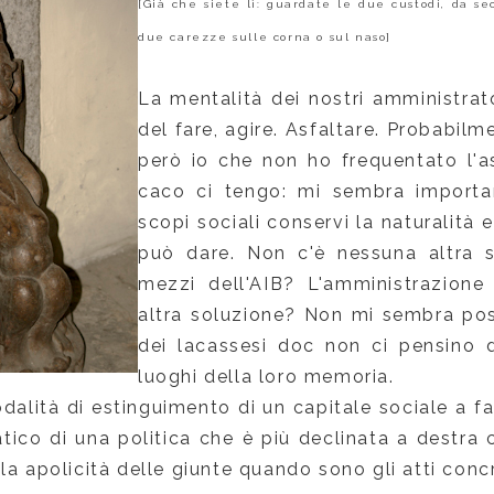
[Già che siete lì: guardate le due custodi, da se
due carezze sulle corna o sul naso]
La mentalità dei nostri amministrato
del fare, agire. Asfaltare. Probabilm
però io che non ho frequentato l'as
caco ci tengo: mi sembra importa
scopi sociali conservi la naturalità
può dare. Non c'è nessuna altra s
mezzi dell'AIB? L'amministrazione
altra soluzione? Non mi sembra pos
dei lacassesi doc non ci pensino 
luoghi della loro memoria.
dalità di estinguimento di un capitale sociale a f
ico di una politica che è più declinata a destra c
la apolicità delle giunte quando sono gli atti concr