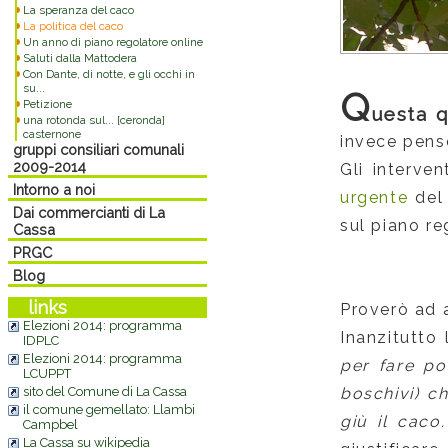
La speranza del caco
La politica del caco
Un anno di piano regolatore online
Saluti dalla Mattodera
Con Dante, di notte, e gli occhi in
su...
Q
Petizione
uesta q
una rotonda sul... [ceronda]
casternone
invece pens
gruppi consiliari comunali
2009-2014
Gli interve
Intorno a noi
urgente
del 
Dai commercianti di La
sul piano re
Cassa
PRGC
Blog
links
Proverò ad 
Elezioni 2014: programma
Inanzitutto 
IDPLC
Elezioni 2014: programma
per fare po
LCUPPT
sito del Comune di La Cassa
boschivi) ch
il comune gemellato: Llambi
giù il caco.
Campbel
La Cassa su wikipedia