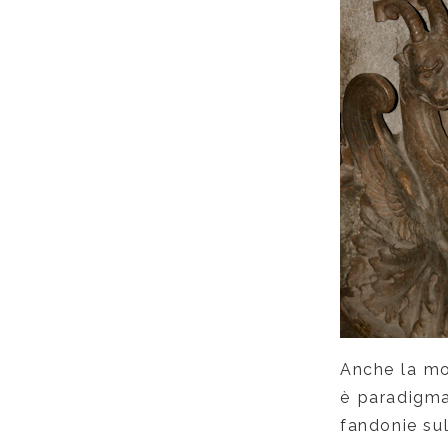
Anche la mo
è paradigmat
fandonie sul