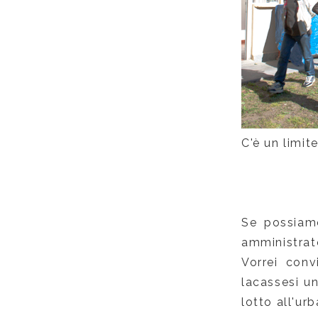
C'è un limit
Se possiamo
amministrato
Vorrei conv
lacassesi u
lotto all'ur