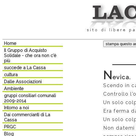
Home
Il Gruppo di Acquisto
Solidale - che ora non c'è
più
succede a La Cassa
N
cultura
evica.
Dalle Associazioni
Scendo in c
Ambiente
Controllo l'
gruppi consiliari comunali
2009-2014
Un solo colp
Intorno a noi
Era ferma d
Dai commercianti di La
Un solo colp
Cassa
PRGC
Non datemi d
Blog