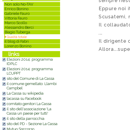
sempre riesc
Non solo No-TAV
Eppure noi i
Enrico Bonino
Gabriele Fauro
Scusatemi, m
Vittoria Fauro
Marco Scollo
Il collaudat
Alessandro Berci
Biagio Tuberga
...
Qualità totale
Il dirigente
il blog di Fabri
Lorenzo Bonino
Allora...sup
links
Elezioni 2014: programma
IDPLC
Elezioni 2014: programma
LCUPPT
sito del Comune di La Cassa
il comune gemellato: Llambi
Campbel
La Cassa su wikipedia
Commenti
lacassa su Facebook
comitato genitori La Cassa
il sito dell'associazione 'La
Cassa un paese per tutti'
il sito della parrocchia
sito del PD - Sezione La Cassa
Mutuo Soccorso