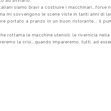
o ad avviarlo.
taliani siamo bravi a costruire i macchinari...forse
a mi sovvengono le scene viste in tanti anni di lavo
ore portato a pranzo in un buon ristorante... il p
 che rottama le macchine utensili, le rivernicia nella
ereremo la crisi...quando impareremo, tutti, ad esser