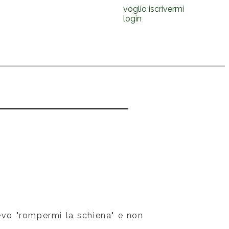
voglio iscrivermi
login
devo "rompermi la schiena" e non