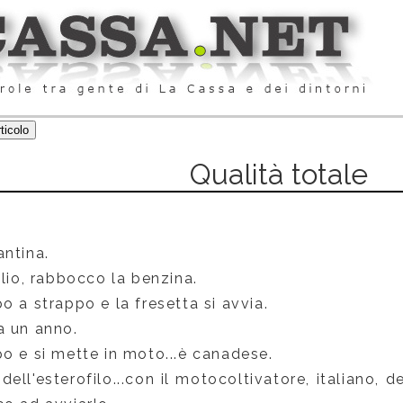
Qualità totale
antina.
olio, rabbocco la benzina.
o a strappo e la fresetta si avvia.
a un anno.
o e si mette in moto...è canadese.
ell'esterofilo...con il motocoltivatore, italiano, 