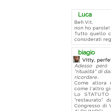
Commenti
Luca
Beh Vit,
non ho parole!
Tutto quello c
considerati reg
biagio
Vitty, perf
Adesso però l
"ritualità" di 
ricordare..
Come allora n
come l'altro g
Lo STATUTO 
"restaurato" 
Congresso di 