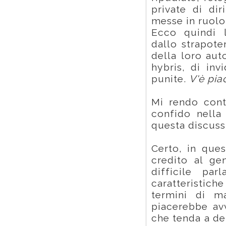
private di dir
messe in ruolo
Ecco quindi 
dallo strapote
della loro aut
hybris, di inv
punite.
V'è pia
Mi rendo cont
confido nella
questa discuss
Certo, in ques
credito al ge
difficile pa
caratteristich
termini di m
piacerebbe avv
che tenda a de