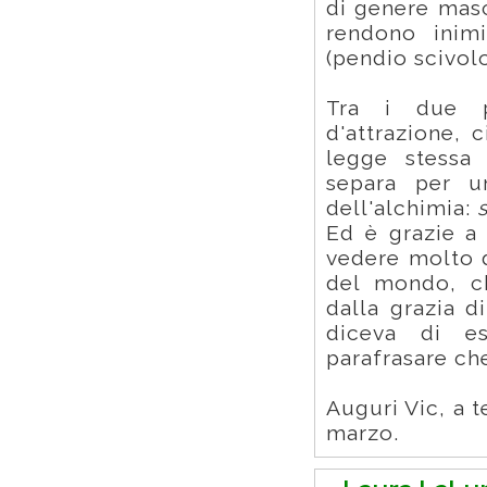
di genere masc
rendono inimi
(pendio scivol
Tra i due p
d'attrazione, c
legge stessa 
separa per u
dell'alchimia:
Ed è grazie a
vedere molto di
del mondo, ch
dalla grazia d
diceva di e
parafrasare ch
Auguri Vic, a 
marzo.