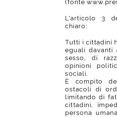
(fonte
www.presa
L'articolo 3 d
chiaro:
Tutti i cittadin
eguali davanti 
sesso, di razz
opinioni polit
sociali.
È compito del
ostacoli di or
limitando di fat
cittadini, impe
persona umana 