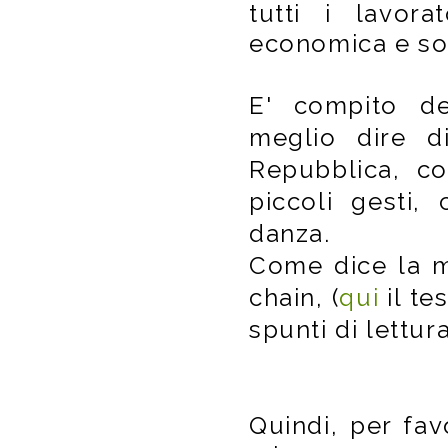
tutti i lavorat
economica e soc
E' compito del
meglio dire di
Repubblica, coi
piccoli gesti, 
danza.
Come dice la m
chain, (
qui
il te
spunti di lettura
Quindi, per fav