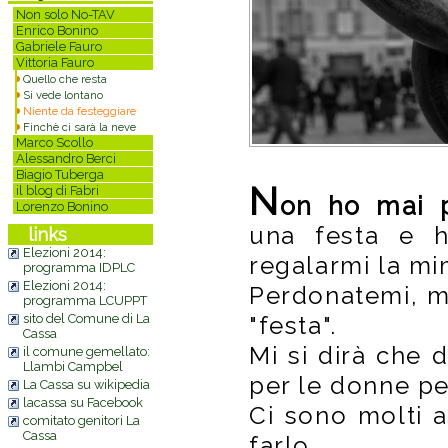
Non solo No-TAV
Enrico Bonino
Gabriele Fauro
Vittoria Fauro
Quello che resta
Si vede lontano
Niente da festeggiare
Finchè ci sarà la neve
Marco Scollo
Alessandro Berci
Biagio Tuberga
N
il blog di Fabri
on ho mai 
Lorenzo Bonino
una festa e h
links
Elezioni 2014:
regalarmi la mi
programma IDPLC
Elezioni 2014:
Perdonatemi, m
programma LCUPPT
sito del Comune di La
"festa".
Cassa
Mi si dirà che
il comune gemellato:
Llambi Campbel
per le donne pe
La Cassa su wikipedia
lacassa su Facebook
Ci sono molti al
comitato genitori La
Cassa
farlo.