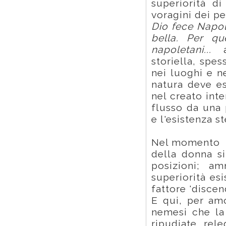
superiorità d
voragini dei pe
Dio fece Napol
bella. Per qu
napoletani...
av
storiella, spe
nei luoghi e n
natura deve es
nel creato inte
flusso da una 
e l'esistenza st
Nel momento in
della donna si
posizioni; 
superiorità es
fattore 'discen
E qui, per amo
nemesi che la
ripudiate, rel