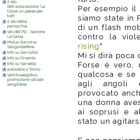
il sito
dell'associazione 'La
Per esempio il
Cassa un paese per
tutti'
siamo state in 
il sito della
di un flash mob
parrocchia
sito del PD - Sezione
contro la viol
La Cassa
Mutuo Soccorso
rising
"
Sangivolettese
Info su San Gillio
Mi si dirà poca 
Info su Druento
Forse è vero,
Info su Varisella
autovelox a Torino
qualcosa e se 
sanctusaegidius:
promozione sociale
agli angoli 
sangilliese
provocato anch
una donna aves
ai soprusi e a
stato un agitars