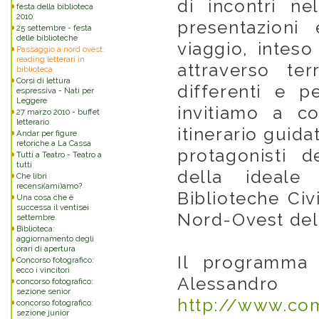
di incontri ne
festa della biblioteca
2010
presentazioni 
25 settembre - festa
delle biblioteche
viaggio, inteso
Passaggio a nord ovest:
reading letterari in
attraverso ter
biblioteca
Corsi di lettura
differenti e p
espressiva - Nati per
Leggere
invitiamo a c
27 marzo 2010 - buffet
letterario
itinerario guidat
Andar per figure
retoriche a La Cassa
protagonisti d
Tutti a Teatro - Teatro a
tutti
della ideale
Che libri
recensi(ami)amo?
Biblioteche C
Una cosa che è
successa il ventisei
Nord-Ovest dell
settembre
Biblioteca:
aggiornamento degli
orari di apertura
Il programma
Concorso fotografico:
ecco i vincitori
Alessandro
concorso fotografico:
sezione senior
http://www.com
concorso fotografico:
sezione junior