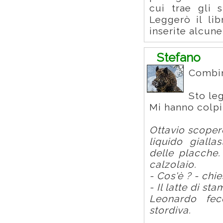
cui trae gli 
Leggerò il lib
inserite alcune
Stefano
Combina
Sto leg
Mi hanno colpit
Ottavio scoper
liquido gialla
delle placche.
calzolaio.
- Cos'è ? - chi
- Il latte di sta
Leonardo fec
stordiva.
.............................