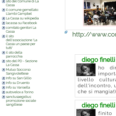
sito del Comune di La
Cassa
il comune gemellato:
Llambi Campbel
La Cassa su wikipedia
lacassa su Facebook
comitato genitori La
Cassa
http://www.com
il sito
dell'associazione 'La
Cassa un paese per
Commenti
tutti'
il sito della
parrocchia
diego finelli
sito del PD - Sezione
La Cassa
ho di
Mutuo Soccorso
import
Sangivolettese
Info su San Gillio
livello cultu
Info su Druento
dell'incontro, 
Info su Varisella
che si mangia!)
autovelox a Torino
sanctusaegidius:
promozione sociale
diego finelli
sangilliese
finito