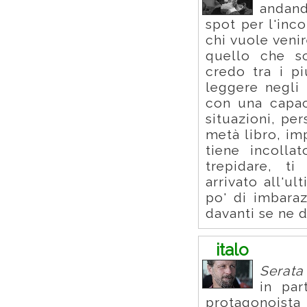
andand
spot per l'inc
chi vuole veni
quello che sc
credo tra i pi
leggere negli
con una capaci
situazioni, pe
metà libro, im
tiene incolla
trepidare, t
arrivato all'u
po' di imbara
davanti se ne 
italo
Serata 
in par
protagonoista