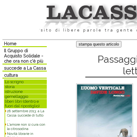
Home
Il Gruppo di
Acquisto Solidale -
Passaggi
che ora non c'è più
let
succede a La Cassa
cultura
Lo scrigno
storia
istruzione
gemellaggio
liberi libri (dentro e
fuori dal ripostiglio)
28 settembre 2013: a La
Cassa succede di tutto
...
L'amore non si cura con
la citrosodina
Novità librarie in