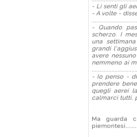
- Li senti gli 
- A volte - dis
.............................
- Quando pas
scherzo. I mes
una settimana
grandi l'aggiu
avere nessuno 
nemmeno ai ma
.............................
- Io penso - d
prendere bene 
quegli aerei 
calmarci tutti,
Ma guarda ch
piemontesi.......