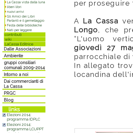
per proseguire f
La Cassa vista dalla luna
liberi libri
nuovi arrivi
Gli Amici dei Libri
A
La Cassa
ve
Parlanti e il gemellaggio
Festa delle biblioteche
Longo
, che pr
Nati per leggere
contributi
“L'uomo verti
wiki
LaCassa Editrice
giovedì 27 m
Dalle Associazioni
parrocchiale di 
Ambiente
gruppi consiliari
In allegato tro
comunali 2009-2014
locandina dell'
Intorno a noi
Dai commercianti di
La Cassa
PRGC
Blog
links
Elezioni 2014:
programma IDPLC
Elezioni 2014:
programma LCUPPT