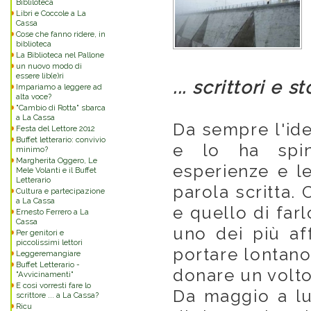
Bibliloteca
Libri e Coccole a La
Cassa
Cose che fanno ridere, in
biblioteca
La Biblioteca nel Pallone
un nuovo modo di
essere lib(e)ri
... scrittori e s
Impariamo a leggere ad
alta voce?
"Cambio di Rotta" sbarca
a La Cassa
Da sempre l'ide
Festa del Lettore 2012
Buffet letterario: convivio
e lo ha spin
minimo?
Margherita Oggero, Le
esperienze e le
Mele Volanti e il Buffet
Letterario
parola scritta. 
Cultura e partecipazione
a La Cassa
e quello di farl
Ernesto Ferrero a La
Cassa
uno dei più aff
Per genitori e
piccolissimi lettori
portare lontano 
Leggeremangiare
Buffet Letterario -
donare un volt
"Avvicinamenti"
E così vorresti fare lo
Da maggio a lu
scrittore ... a La Cassa?
Ricu