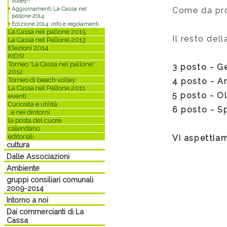
volley!!
Aggiornamenti La Cassa nel
Come da prog
pallone 2014
Edizione 2014: info e regolamenti
La Cassa nel pallone 2015
Il resto dell
La Cassa nel Pallone 2013
Elezioni 2014
KIDS!
Torneo 'La Cassa nel pallone'
3 posto - G
2012
Torneo di beach volley
4 posto - A
La Cassa nel Pallone 2011
5 posto - O
eventi
Curiosità e utilità
6 posto - S
..e nei dintorni
la posta del cuore
calendario
editoriali
Vi aspettiam
cultura
Dalle Associazioni
Ambiente
gruppi consiliari comunali
2009-2014
Intorno a noi
Dai commercianti di La
Commenti
Cassa