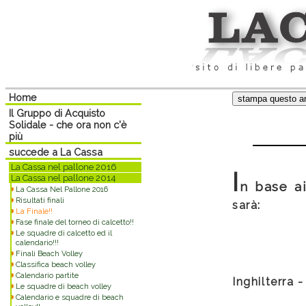
Home
Il Gruppo di Acquisto
Solidale - che ora non c'è
più
succede a La Cassa
La Cassa nel pallone 2016
I
La Cassa nel pallone 2014
n base ai
La Cassa Nel Pallone 2016
Risultati finali
sarà:
La Finale!!
Fase finale del torneo di calcetto!!
Le squadre di calcetto ed il
calendario!!!
Finali Beach Volley
Classifica beach volley
Calendario partite
Inghilterra -
Le squadre di beach volley
Calendario e squadre di beach