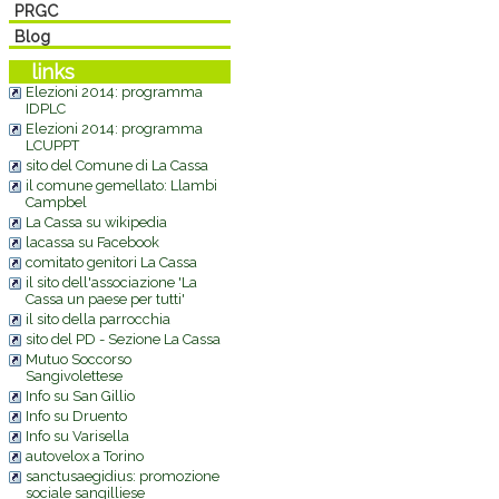
PRGC
Blog
links
Elezioni 2014: programma
IDPLC
Elezioni 2014: programma
LCUPPT
sito del Comune di La Cassa
il comune gemellato: Llambi
Campbel
La Cassa su wikipedia
lacassa su Facebook
comitato genitori La Cassa
il sito dell'associazione 'La
Cassa un paese per tutti'
il sito della parrocchia
sito del PD - Sezione La Cassa
Mutuo Soccorso
Sangivolettese
Info su San Gillio
Info su Druento
Info su Varisella
autovelox a Torino
sanctusaegidius: promozione
sociale sangilliese