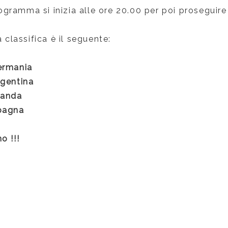
ramma si inizia alle ore 20.00 per poi proseguire 
a classifica è il seguente:
ermania
rgentina
landa
pagna
o !!!