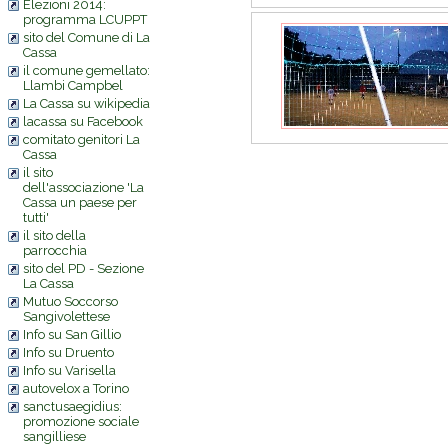
Elezioni 2014:
programma LCUPPT
sito del Comune di La
Cassa
il comune gemellato:
Llambi Campbel
La Cassa su wikipedia
lacassa su Facebook
comitato genitori La
Cassa
il sito
dell'associazione 'La
Cassa un paese per
tutti'
il sito della
parrocchia
sito del PD - Sezione
La Cassa
Mutuo Soccorso
Sangivolettese
Info su San Gillio
Info su Druento
Info su Varisella
autovelox a Torino
sanctusaegidius:
promozione sociale
sangilliese