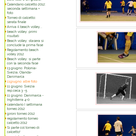
Calendario calcetto 2012:
seconda settimana +
foto
Torneo di calcetto:
serata finale
Arriva il beach volley...
beach volley: primi
risultati
Beach volley: stasera si
conclude la prima fase
Regolamento beach
volley 2012
Beach volley: si parte
con la seconda fase
13 giugno: Polonia-
Svezia, Olanda-
Danimarca
11giugno: altre foto
11 giugno: Svezia
rep.ceca 3 -5
11 giugno: Danimarca -
Inghilterra 4-0
calendario I settimana
torneo 2012
gironi torneo 2012
regolamento torneo
calcetto 2012
Si parte col torneo di
calcetto!