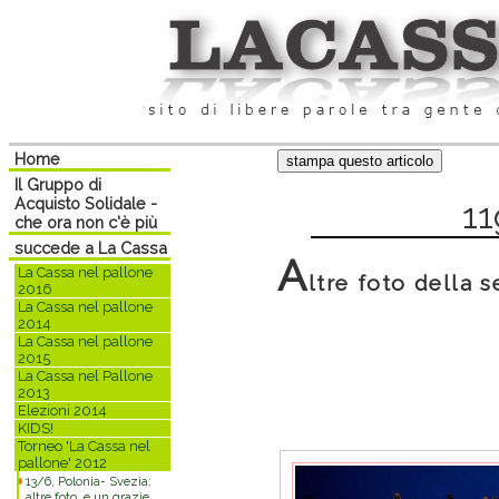
Home
Il Gruppo di
Acquisto Solidale -
11
che ora non c'è più
succede a La Cassa
A
La Cassa nel pallone
ltre foto della 
2016
La Cassa nel pallone
2014
La Cassa nel pallone
2015
La Cassa nel Pallone
2013
Elezioni 2014
KIDS!
Torneo 'La Cassa nel
pallone' 2012
13/6, Polonia- Svezia:
altre foto, e un grazie.