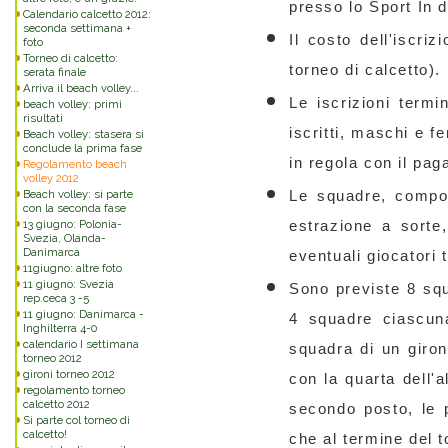
presso lo Sport In 
Calendario calcetto 2012:
seconda settimana +
Il costo dell'iscri
foto
Torneo di calcetto:
torneo di calcetto).
serata finale
Arriva il beach volley...
Le iscrizioni termi
beach volley: primi
risultati
iscritti, maschi e 
Beach volley: stasera si
conclude la prima fase
in regola con il pa
Regolamento beach
volley 2012
Beach volley: si parte
Le squadre, compos
con la seconda fase
13 giugno: Polonia-
estrazione a sorte
Svezia, Olanda-
Danimarca
eventuali giocatori 
11giugno: altre foto
11 giugno: Svezia
Sono previste 8 squ
rep.ceca 3 -5
11 giugno: Danimarca -
4 squadre ciascun
Inghilterra 4-0
calendario I settimana
squadra di un giron
torneo 2012
gironi torneo 2012
con la quarta dell'al
regolamento torneo
calcetto 2012
secondo posto, le p
Si parte col torneo di
calcetto!
che al termine del 