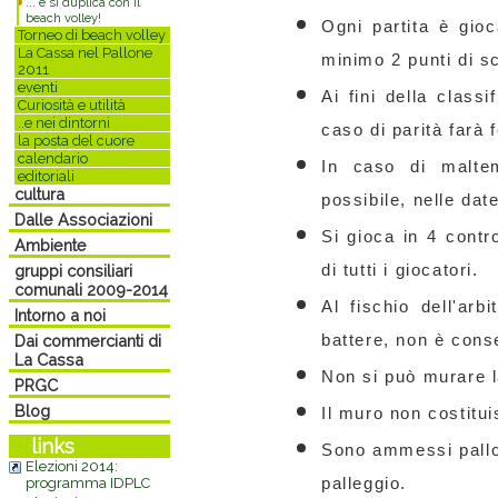
... e si duplica con il
beach volley!
Ogni partita è gio
Torneo di beach volley
La Cassa nel Pallone
minimo 2 punti di sc
2011
eventi
Ai fini della class
Curiosità e utilità
..e nei dintorni
caso di parità farà 
la posta del cuore
calendario
In caso di maltem
editoriali
cultura
possibile, nelle date
Dalle Associazioni
Si gioca in 4 contr
Ambiente
di tutti i giocatori.
gruppi consiliari
comunali 2009-2014
Al fischio dell'arb
Intorno a noi
battere, non è conse
Dai commercianti di
La Cassa
Non si può murare l
PRGC
Blog
Il muro non costitui
links
Sono ammessi pallon
Elezioni 2014:
palleggio.
programma IDPLC