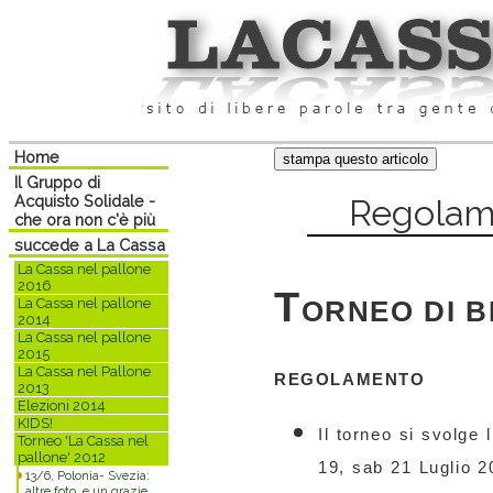
Home
Il Gruppo di
Acquisto Solidale -
Regolame
che ora non c'è più
succede a La Cassa
La Cassa nel pallone
2016
T
La Cassa nel pallone
ORNEO DI 
2014
La Cassa nel pallone
2015
La Cassa nel Pallone
REGOLAMENTO
2013
Elezioni 2014
KIDS!
Il torneo si svolge
Torneo 'La Cassa nel
pallone' 2012
19, sab 21 Luglio 2
13/6, Polonia- Svezia:
altre foto, e un grazie.