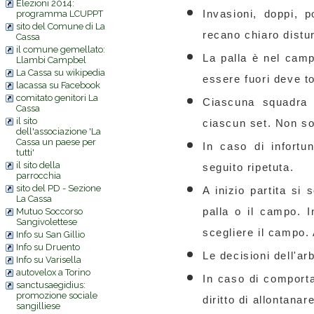
Elezioni 2014:
Invasioni, doppi, 
programma LCUPPT
sito del Comune di La
recano chiaro distur
Cassa
il comune gemellato:
La palla è nel camp
Llambi Campbel
La Cassa su wikipedia
essere fuori deve t
lacassa su Facebook
comitato genitori La
Ciascuna squadra 
Cassa
il sito
ciascun set. Non so
dell'associazione 'La
Cassa un paese per
In caso di infortun
tutti'
il sito della
seguito ripetuta.
parrocchia
sito del PD - Sezione
A inizio partita si
La Cassa
palla o il campo. I
Mutuo Soccorso
Sangivolettese
scegliere il campo.
Info su San Gillio
Info su Druento
Le decisioni dell'ar
Info su Varisella
autovelox a Torino
In caso di comporta
sanctusaegidius:
promozione sociale
diritto di allontanar
sangilliese