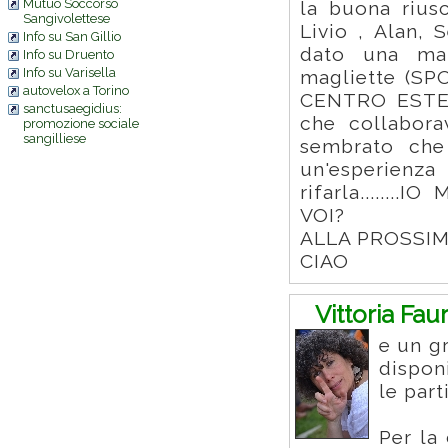
Mutuo Soccorso
la buona riusc
Sangivolettese
Livio , Alan, 
Info su San Gillio
dato una man
Info su Druento
Info su Varisella
magliette (SP
autovelox a Torino
CENTRO ESTET
sanctusaegidius:
che collabor
promozione sociale
sangilliese
sembrato che
un'esperienza
rifarla.......
VOI?
ALLA PROSSI
CIAO
Vittoria Fau
e un g
disponi
le part
Per la