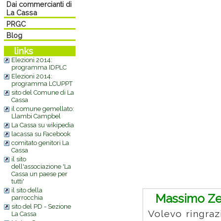
Dai commercianti di
La Cassa
PRGC
Blog
links
Elezioni 2014:
programma IDPLC
Elezioni 2014:
programma LCUPPT
sito del Comune di La
Cassa
il comune gemellato:
Llambi Campbel
La Cassa su wikipedia
lacassa su Facebook
comitato genitori La
Cassa
il sito
dell'associazione 'La
Commenti
Cassa un paese per
tutti'
il sito della
Massimo Ze
parrocchia
sito del PD - Sezione
Volevo ringraz
La Cassa