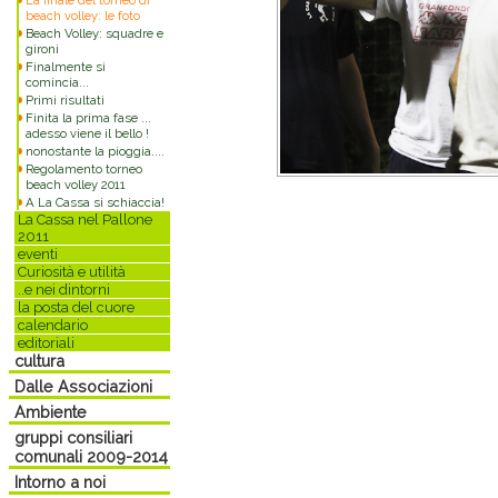
La finale del torneo di
beach volley: le foto
Beach Volley: squadre e
gironi
Finalmente si
comincia...
Primi risultati
Finita la prima fase ...
adesso viene il bello !
nonostante la pioggia....
Regolamento torneo
beach volley 2011
A La Cassa si schiaccia!
La Cassa nel Pallone
2011
eventi
Curiosità e utilità
..e nei dintorni
la posta del cuore
calendario
editoriali
cultura
Dalle Associazioni
Ambiente
gruppi consiliari
comunali 2009-2014
Intorno a noi