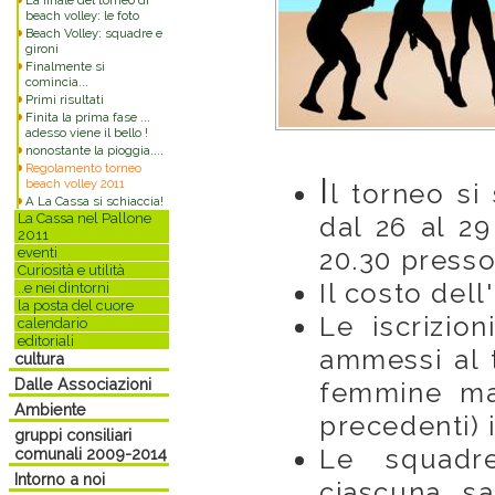
La finale del torneo di
beach volley: le foto
Beach Volley: squadre e
gironi
Finalmente si
comincia...
Primi risultati
Finita la prima fase ...
adesso viene il bello !
nonostante la pioggia....
Regolamento torneo
I
beach volley 2011
l torneo si
A La Cassa si schiaccia!
La Cassa nel Pallone
dal 26 al 29
2011
eventi
20.30 presso
Curiosità e utilità
Il costo dell
..e nei dintorni
la posta del cuore
Le iscrizio
calendario
editoriali
ammessi al t
cultura
Dalle Associazioni
femmine mag
Ambiente
precedenti) 
gruppi consiliari
Le squadr
comunali 2009-2014
Intorno a noi
ciascuna, s