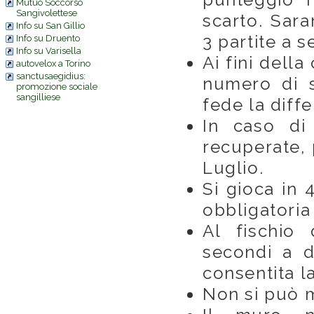
Mutuo Soccorso
Sangivolettese
scarto. Sara
Info su San Gillio
3 partite a s
Info su Druento
Info su Varisella
Ai fini della
autovelox a Torino
sanctusaegidius:
numero di se
promozione sociale
sangilliese
fede la diff
In caso di
recuperate, p
Luglio.
Si gioca in 
obbligatoria 
Al fischio 
secondi a d
consentita la
Non si può m