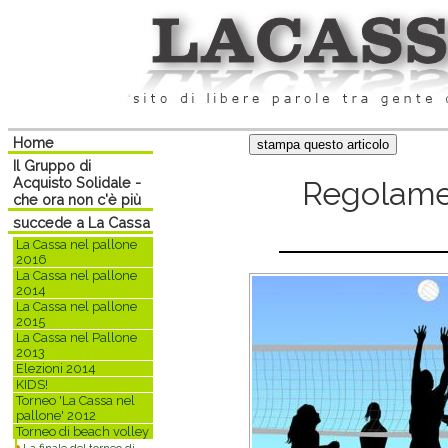
Home
Il Gruppo di
Acquisto Solidale -
Regolamen
che ora non c'è più
succede a La Cassa
La Cassa nel pallone
2016
La Cassa nel pallone
2014
La Cassa nel pallone
2015
La Cassa nel Pallone
2013
Elezioni 2014
KIDS!
Torneo 'La Cassa nel
pallone' 2012
Torneo di beach volley