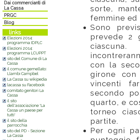
Dai commercianti di
sorte, mant
La Cassa
PRGC
femmine ed e
Blog
Sono previ
links
prevede 2 g
Elezioni 2014:
programma IDPLC
ciascuna
Elezioni 2014:
programma LCUPPT
incontrerann
sito del Comune di La
con la seco
Cassa
il comune gemellato:
girone con 
Llambi Campbel
La Cassa su wikipedia
vincenti f
lacassa su Facebook
comitato genitori La
secondo pos
Cassa
quarto, e co
il sito
dell'associazione 'La
torneo cia
Cassa un paese per
tutti'
partite.
il sito della
parrocchia
Per ogni par
sito del PD - Sezione
La Cassa
punteggio 