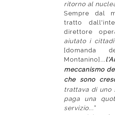
ritorno al nucle
Sempre dal m
tratto dall'in
direttore ope
aiutato i cittad
[domanda del 
Montanino]...
l'
meccanismo del
che sono cresci
trattava di uno
paga una quot
servizio...
”