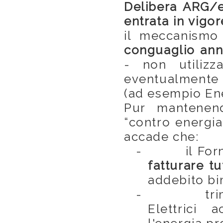
Delibera ARG
/
entrata in vigor
il meccanismo 
conguaglio ann
- non utiliz
eventualmente 
(ad esempio Ene
Pur mantenend
“contro energia
accade che:
-
il For
fatturare tu
addebito bi
-
tr
Elettrici 