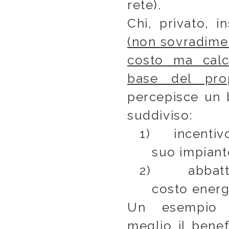
rete).
Chi, privato, i
(non sovradimen
costo ma calco
base del pro
percepisce un 
suddiviso:
1)
incentiv
suo impianto
2)
abbat
costo energe
Un esempio n
meglio il bene