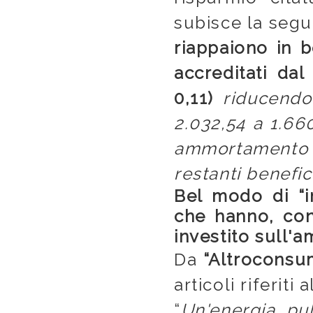
subisce la segu
riappaiono in b
accreditati da
0,11)
riducendo,
2.032,54 a 1.66
ammortamento d
restanti benefici
Bel modo di “i
che hanno, con
investito sull'a
Da
“Altroconsu
articoli riferiti 
“
Un'energia pul