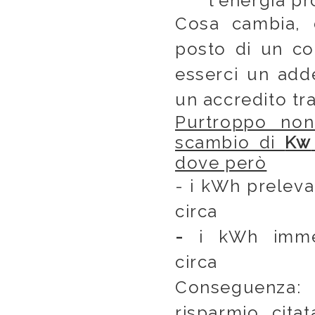
l'energia p
Cosa cambia, d
posto di un c
esserci un adde
un accredito tr
Purtroppo non
scambio di
Kw
dove però
- i kWh prelev
ci
-
i kWh imm
ci
Conseguenza:
risparmio cita