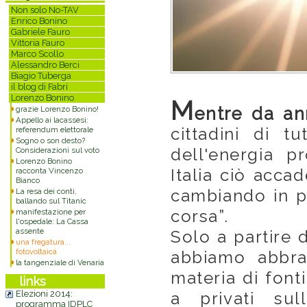
Non solo No-TAV
Enrico Bonino
Gabriele Fauro
Vittoria Fauro
Marco Scollo
Alessandro Berci
Biagio Tuberga
il blog di Fabri
Lorenzo Bonino
M
entre da an
grazie Lorenzo Bonino!
Appello ai lacassesi:
cittadini di t
referendum elettorale
Sogno o son desto?
dell'energia pr
Considerazioni sul voto
Lorenzo Bonino
Italia ciò acca
racconta Vincenzo
Bianco
cambiando in pe
La resa dei conti,
ballando sul Titanic
corsa”.
manifestazione per
l'ospedale: La Cassa
assente
Solo a partire 
una fregatura...
fotovoltaica
abbiamo abbrac
la tangenziale di Venaria
materia di fonti
links
Elezioni 2014:
a privati sull
programma IDPLC