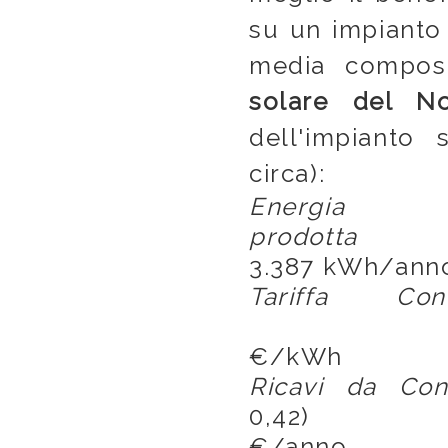
su un impianto
media compos
solare del No
dell'impianto
circa):
Ener
prodotta
3.387 kWh/ann
Tariffa Con
0
€/kWh
Ricavi da Con
0,42
€/anno