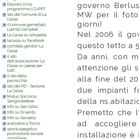
governo Berlus
Elezioni 2014:
programma LCUPPT
MW per il fotov
sito del Comune di La
Cassa
giorni!
il comune gemellato:
Llambi Campbel
Nel 2006 il go
La Cassa su wikipedia
lacassa su Facebook
questo tetto a 
comitato genitori La
Cassa
Da anni, con m
il sito
dell'associazione 'La
Cassa un paese per
attenzione gli s
tutti'
il sito della
alla fine del 2
parrocchia
sito del PD - Sezione
due impianti fo
La Cassa
Mutuo Soccorso
della ns.abitaz
Sangivolettese
Info su San Gillio
Premetto che l
Info su Druento
Info su Varisella
ad accoglier
autovelox a Torino
sanctusaegidius:
installazione è 
promozione sociale
sangilliese