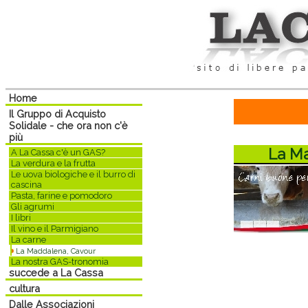
Home
Il Gruppo di Acquisto
Solidale - che ora non c'è
più
La M
A La Cassa c'è un GAS?
La verdura e la frutta
Le uova biologiche e il burro di
cascina
Pasta, farine e pomodoro
Gli agrumi
I libri
Il vino e il Parmigiano
La carne
La Maddalena, Cavour
La nostra GAS-tronomia
succede a La Cassa
cultura
Dalle Associazioni