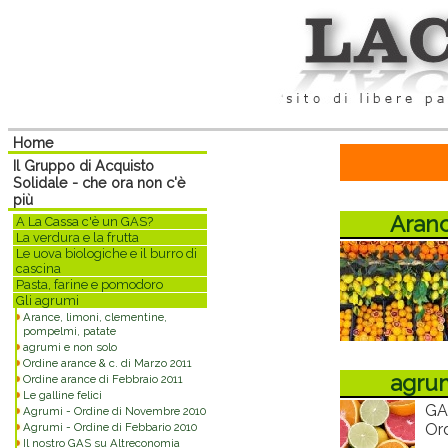
Home
Il Gruppo di Acquisto
Solidale - che ora non c'è
più
Aranc
A La Cassa c'è un GAS?
La verdura e la frutta
Le uova biologiche e il burro di
cascina
Pasta, farine e pomodoro
Gli agrumi
Arance, limoni, clementine,
pompelmi, patate
agrumi e non solo
Ordine arance & c. di Marzo 2011
agrum
Ordine arance di Febbraio 2011
Le galline felici
GAS
Agrumi - Ordine di Novembre 2010
Agrumi - Ordine di Febbario 2010
Ord
Il nostro GAS su Altreconomia