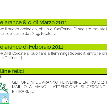
e arance & c. di Marzo 2011
er il nuovo ordine collettivo di GasTorino. Di seguito trovate 
inelle, casse da 12 kg: totale [...]
e arance di Febbraio 2011
INI L'ordine si può fare a flemmings@libero.it entro le 
 Galline [...]
line felici
ti
GLI ORDINI DOVRANNO PERVENIRE ENTRO L' 11
MAIL O A MANO - ATTENZIONE: SI CERCANO
RITIRARE [...]