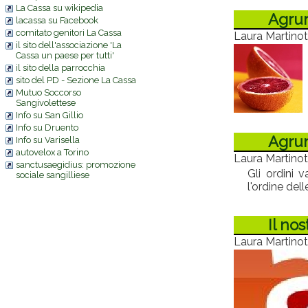
La Cassa su wikipedia
Agrum
lacassa su Facebook
comitato genitori La Cassa
Laura Martinot
il sito dell'associazione 'La
Cassa un paese per tutti'
il sito della parrocchia
sito del PD - Sezione La Cassa
Mutuo Soccorso
Sangivolettese
Info su San Gillio
Info su Druento
Agrum
Info su Varisella
autovelox a Torino
Laura Martinot
sanctusaegidius: promozione
Gli ordini 
sociale sangilliese
l'ordine dell
Il no
Laura Martinot