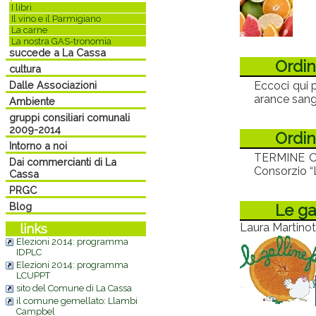
I libri
Il vino e il Parmigiano
La carne
La nostra GAS-tronomia
succede a La Cassa
Ordin
cultura
Dalle Associazioni
Eccoci qui p
arance sangu
Ambiente
gruppi consiliari comunali
2009-2014
Ordin
Intorno a noi
TERMINE ORD
Dai commercianti di La
Consorzio “Le
Cassa
PRGC
Blog
Le gal
Laura Martinot
links
Elezioni 2014: programma
IDPLC
Elezioni 2014: programma
LCUPPT
sito del Comune di La Cassa
il comune gemellato: Llambi
Campbel