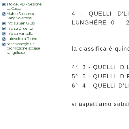
sito del PD - Sezione
La Cassa
4 - QUELLI D'
Mutuo Soccorso
Sangivolettese
LUNGHÉRE 0 - 2 
Info su San Gillio
Info su Druento
Info su Varisella
autovelox a Torino
sanctusaegidius:
la classifica è quin
promozione sociale
sangilliese
4°
3 - QUELLI '
5°
5 - QUELLI 'D 
6° 4 - QUELLI D'
vi aspettiamo sabato