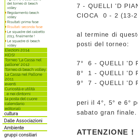
del torneo di beach
7 - QUELLI 'D PI
volley
Regolamento beach
CIOCA 0 - 2 (13-2
volley
Risultati prima fase
Risultati seconda fase
Le squadre del calcetto
al termine di questo
2013, finalmente !
Le squadre di beach
posti del torneo:
volley
Elezioni 2014
KIDS!
Torneo 'La Cassa nel
7°
6 - QUELLI 'D
pallone' 2012
Torneo di beach volley
8°
1 - QUELLI 'D 
La Cassa nel Pallone
2011
9°
7 - QUELLI '
eventi
Curiosità e utilità
..e nei dintorni
la posta del cuore
peri il 4°, 5° e 6° 
calendario
editoriali
sabato gran finale
cultura
Dalle Associazioni
Ambiente
ATTENZIONE !
gruppi consiliari