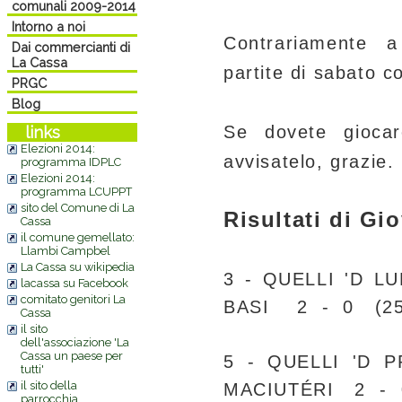
comunali 2009-2014
Intorno a noi
Contrariamente a
Dai commercianti di
La Cassa
partite di sabato c
PRGC
Blog
Se dovete gioca
links
Elezioni 2014:
avvisatelo, grazie.
programma IDPLC
Elezioni 2014:
programma LCUPPT
sito del Comune di La
Risultati di Gi
Cassa
il comune gemellato:
Llambi Campbel
La Cassa su wikipedia
3 - QUELLI 'D L
lacassa su Facebook
comitato genitori La
BASI 2 - 0 (25-
Cassa
il sito
dell'associazione 'La
Cassa un paese per
5 - QUELLI 'D 
tutti'
il sito della
MACIUTÉRI 2 - 0
parrocchia