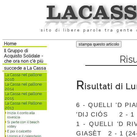
Home
Il Gruppo di
Acquisto Solidale -
Ris
che ora non c'è più
succede a La Cassa
La Cassa nel pallone
2016
R
La Cassa nel pallone
isultati di L
2014
La Cassa nel pallone
2015
La Cassa nel Pallone
6 - QUELLI 'D PI
2013
Inizia il conto alla
'DIJ CIÓS 2 - 1 (
rovescia
Si parte con il beach
1 - QUELLI 'D RI
volley
E poi il calcetto
GIASÈT 2 - 1 (24-
I gironi e il calendario