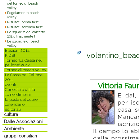
del torneo di beach
volley
Regolamento beach
volley
Risultati prima fase
Risultati seconda fase
Le squadre del calcetto
2013, finalmente !
Le squadre di beach
volley
Elezioni 2014
volantino_bea
KIDS!
Torneo 'La Cassa nel
pallone' 2012
Commenti
Torneo di beach volley
La Cassa nel Pallone
2011
Vittoria Fau
eventi
Curiosità e utilità
E dai,
..e nei dintorni
la posta del cuore
per is
calendario
casa, s
editoriali
cultura
Mancan
Dalle Associazioni
iscrizi
Ambiente
Il campo lo ab
gruppi consiliari
dalla prossima