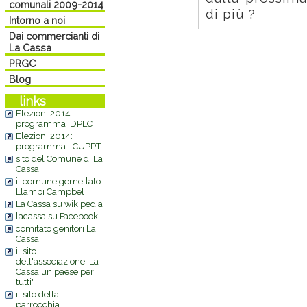
comunali 2009-2014
di più ?
Intorno a noi
Dai commercianti di
La Cassa
PRGC
Blog
links
Elezioni 2014:
programma IDPLC
Elezioni 2014:
programma LCUPPT
sito del Comune di La
Cassa
il comune gemellato:
Llambi Campbel
La Cassa su wikipedia
lacassa su Facebook
comitato genitori La
Cassa
il sito
dell'associazione 'La
Cassa un paese per
tutti'
il sito della
parrocchia