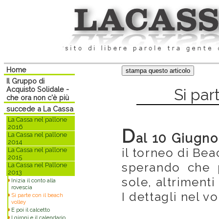
Home
Il Gruppo di
Acquisto Solidale -
Si par
che ora non c'è più
succede a La Cassa
La Cassa nel pallone
2016
D
La Cassa nel pallone
al 10 Giugn
2014
il torneo di Bea
La Cassa nel pallone
2015
sperando che p
La Cassa nel Pallone
2013
sole, altrimenti
Inizia il conto alla
rovescia
I dettagli nel v
Si parte con il beach
volley
E poi il calcetto
I gironi e il calendario