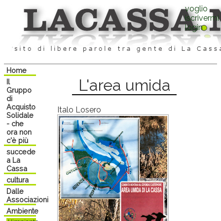
voglio
iscrivermi
login
Home
L'area umida
Il
Gruppo
di
Acquisto
Italo Losero
Solidale
- che
ora non
c'è più
succede
a La
Cassa
cultura
Dalle
Associazioni
Ambiente