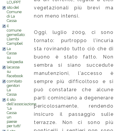
LCUPPT
vegetazionali più brevi ma
sito del
Comune
non meno intensi.
di La
Cassa
il
comune
Oggi, luglio 2009, ci sono
gemellato:
Llambi
tornato: purtroppo l'incuria
Campbel
sta rovinando tutto ciò che di
La
Cassa
buono è stato fatto. Non
su
wikipedia
sembra si siano succedute
lacassa
su
manutenzioni, l'accesso è
Facebook
sempre più difficoltoso e si
comitato
genitori
può constatare che alcune
La
Cassa
parti cominciano a degenerare
il sito
dell'associazione
pericolosamente, rendendo
'La
Cassa
insicuro il passaggio sulle
un
paese
terrazze. Non ci sono più
per tutti'
ponticelli, i sentieri non sono