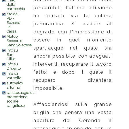
il sito
della
percorribili, l'ultima alluvione
parrocchia
sito del
ha portato via la collina
PD -
Sezione
panoramica. Si assiste al
La
degrado con l'impressione di
Cassa
Mutuo
essere in quel momento
Soccorso
Sangivolettese
spartiacque nel quale sia
Info su
San
ancora possibile, con adeguati
Gillio
interventi, recuperare il lavoro
Info su
Druento
fatto; e dopo il quale il
Info su
Varisella
recupero diventerà
autovelox
a Torino
impossibile.
sanctusaegidius:
promozione
sociale
Affacciandosi sulla grande
sangilliese
briglia che genera una vasta
apertura del Ceronda il
paesaggio è splendido; con un