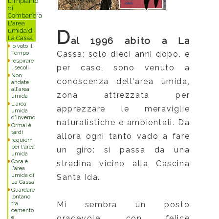
L'impianto
di
Combanera
L'area
D
umida di
La Cassa
al 1996 abito a La
Io voto il
Cassa; solo dieci anni dopo, e
Tempo
respirare
per caso, sono venuto a
i secoli
Non
conoscenza dell'area umida,
andate
all'area
zona attrezzata per
umida
L'area
apprezzare le meraviglie
umida
d'inverno
naturalistiche e ambientali. Da
Ormai è
tardi
allora ogni tanto vado a fare
requiem
per l'area
un giro: si passa da una
umida
Cosa è
stradina vicino alla Cascina
l'area
umida di
Santa Ida.
La Cassa
Guardare
lontano,
Mi sembra un posto
tra
cemento
gradevole: con felice
e