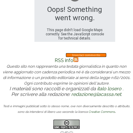
Oops! Something
went wrong.
This page didn't load Google Maps
correctly. See the JavaScript console
for technical details.
Commenti
Inserisci commento
RSS info
Questo sito non rappresenta una testata giornalistica in quanto non
viene aggiornato con cadenza periodica né è da considerarsi un mezzo
.
di informazione o un prodotto editoriale ai sensi della legge n.62/2001
Ogni contributo esprime le opinioni dell'autore.
I materiali sono raccolti e organizzati da
italo losero
.
Per scrivere alla redazione:
redazione@lacassa.net
.
Testi e immagini pubblicati sotto lo stesso nome, ove non diversamente descritto o attribuito,
.
sono da intendersi di libero uso secondo la licenza
Creative Commons