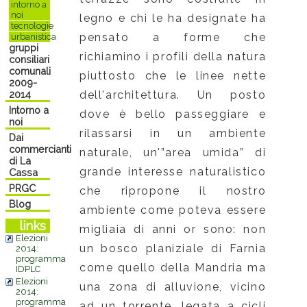
intorno a
noi
legno e chi le ha designate ha
tecnologie
pensato a forme che
urbanistica
gruppi
richiamino i profili della natura
consiliari
comunali
piuttosto che le linee nette
2009-
dell'architettura. Un posto
2014
Intorno a
dove è bello passeggiare e
noi
rilassarsi in un ambiente
Dai
commercianti
naturale, un'”area umida” di
di La
grande interesse naturalistico
Cassa
PRGC
che ripropone il nostro
Blog
ambiente come poteva essere
links
migliaia di anni or sono: non
Elezioni
un bosco planiziale di Farnia
2014:
programma
come quello della Mandria ma
IDPLC
Elezioni
una zona di alluvione, vicino
2014:
programma
ad un torrente, legata a cicli