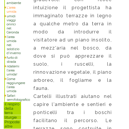
ambiente
intuizione il progettista ha
L'area
umida
immaginato terrazze in legno
umidi
viaggi
a qualche metro da terra in
onirici
nel
modo da introdurre il
Ceronda
l'area
visitatore ad un piano insolito,
umida
nel
a mezz'aria nel bosco, da
solstizio
d'inverno
dove si può apprezzare il
furto di
strada
suolo, i ruscelli, la
ridatemi
l'area
rinnovazione vegetale, il piano
umida!
Come
arboreo, il fogliame e la
raggiungere
l'area
fauna.
umida
Cartelli illustrati aiutano nel
Safari
semifotografico
capire l'ambiente e sentieri e
il respiro
della
ponticelli tra i boschi
terra
liturgie
facilitano il percorso. Le
Proposte
altre
terrazze sono costruite in