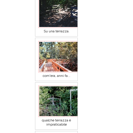
Su una terrazza.
com'era, anni fa...
qualche terrazza è
impraticabile